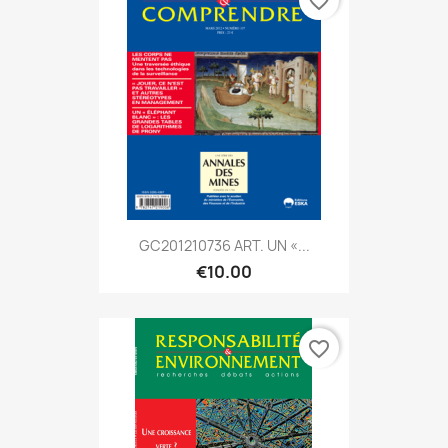
favorite_border
GC201210736 ART. UN «...
€10.00
favorite_border