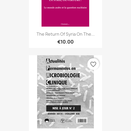
The Return Of Syria On The...
€10.00
favorite_border