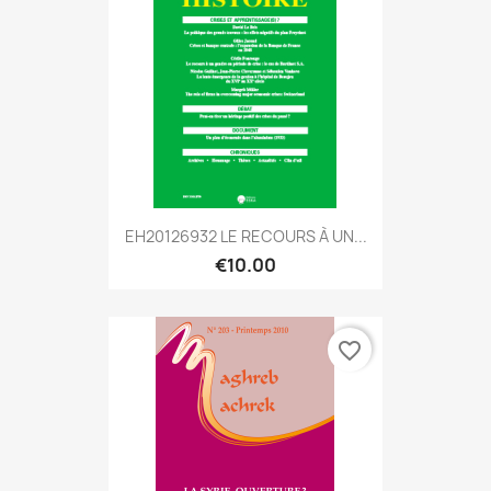
EH20126932 LE RECOURS À UN...
€10.00
favorite_border