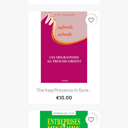
favorite_border
The Iraqi Presence In Syria...
€10.00
favorite_border