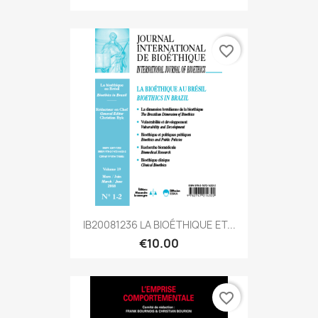
favorite_border
IB20081236 LA BIOÉTHIQUE ET...
€10.00
favorite_border