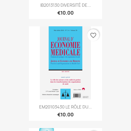
IB2013130 DIVERSITÉ DE...
€10.00
favorite_border
EM20103430 LE RÔLE DU...
€10.00