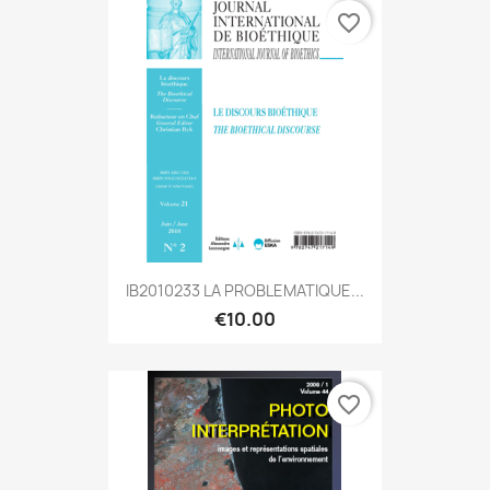
favorite_border
IB2010233 LA PROBLEMATIQUE...
€10.00
favorite_border