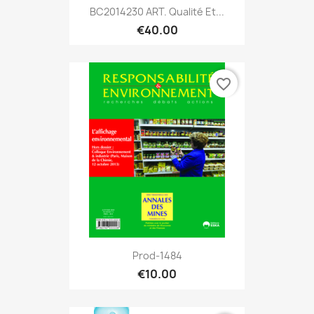
BC2014230 ART. Qualité Et...
€40.00
favorite_border
Prod-1484
€10.00