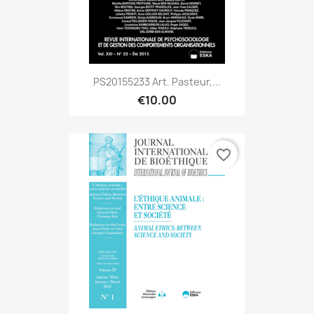
PS20155233 Art. Pasteur,...
€10.00
favorite_border