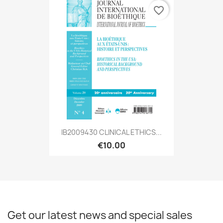
favorite_border
IB2009430 CLINICAL ETHICS...
€10.00
Get our latest news and special sales