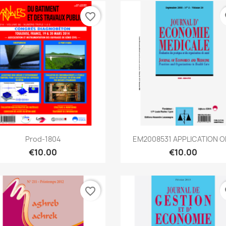
favorite_border
fa
Quick view
Quick view


Prod-1804
EM2008531 APPLICATION OF.
€10.00
€10.00
favorite_border
fa