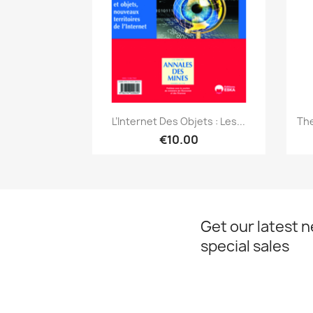
Quick view

L’Internet Des Objets : Les...
The
€10.00
Get our latest 
special sales