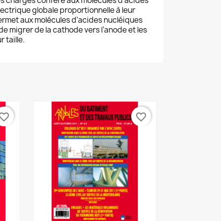
s charges confère aux molécules d’acides
ectrique globale proportionnelle à leur
 permet aux molécules d’acides nucléiques
 migrer de la cathode vers l’anode et les
 taille.
vorite_border
favorite_border