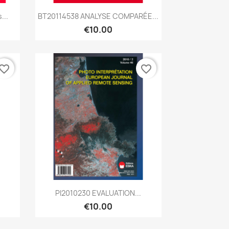
Quick view

...
BT20114538 ANALYSE COMPARÉE...
€10.00
vorite_border
favorite_border
Quick view

.
PI2010230 EVALUATION...
€10.00