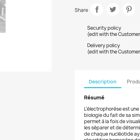
Share
Security policy
(edit with the Custome
Delivery policy
(edit with the Custome
Description
Produ
Résumé
L’électrophorèse est un
biologie du fait de sa sim
permet à la fois de visua
les séparer et de déterm
de chaque nucléotide aya