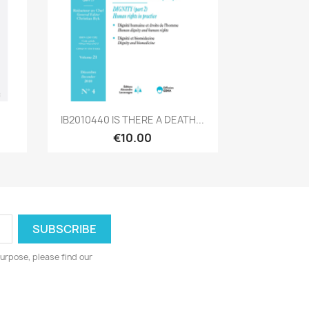
Quick view

IB2010440 IS THERE A DEATH...
€10.00
urpose, please find our