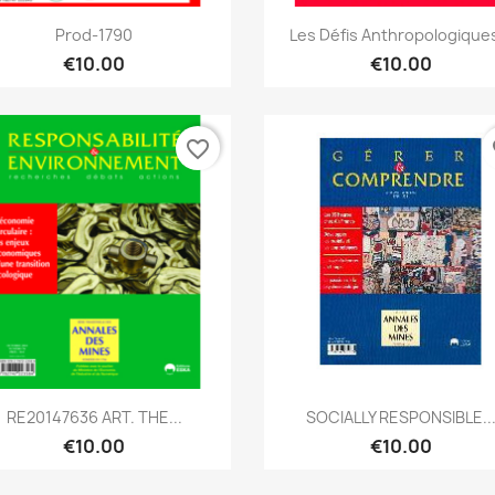
Quick view
Quick view


Prod-1790
Les Défis Anthropologiques
€10.00
€10.00
favorite_border
fa
Quick view
Quick view


RE20147636 ART. THE...
SOCIALLY RESPONSIBLE..
€10.00
€10.00