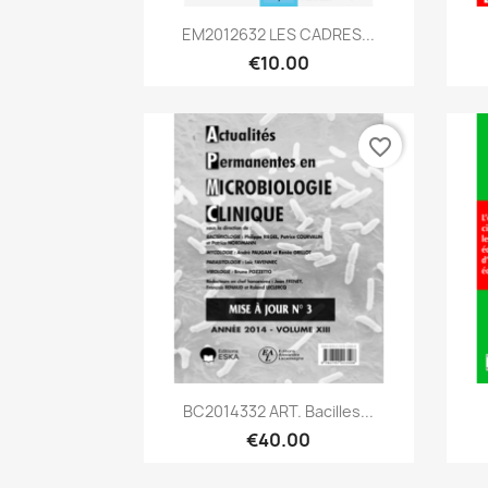
Quick view

EM2012632 LES CADRES...
€10.00
favorite_border
Quick view

BC2014332 ART. Bacilles...
€40.00