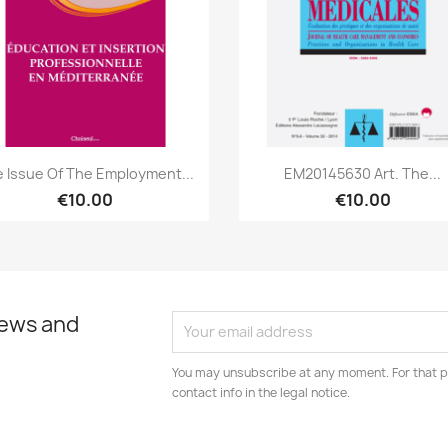
Quick view
Quick view


 Issue Of The Employment...
EM20145630 Art. The...
€10.00
€10.00
news and
You may unsubscribe at any moment. For that p
contact info in the legal notice.