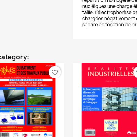
répartition homogène de
nucléiques une charge él
taille. L’électrophorèse
chargées négativement de
sépare en fonction de leur
category:
favorite_border
fa