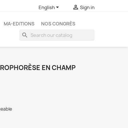


English
Sign in
MA-EDITIONS
NOS CONGRÈS
search
CTROPHORÈSE EN CHAMP
geable