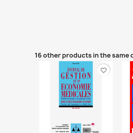
16 other products in the same 
favorite_border