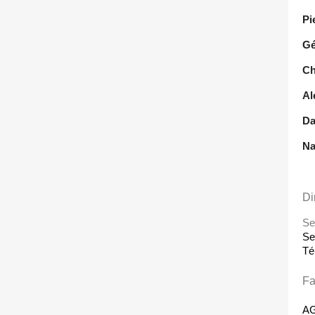
Pi
Gé
Ch
Al
Da
Na
Di
Se
Se
Té
Fa
AG