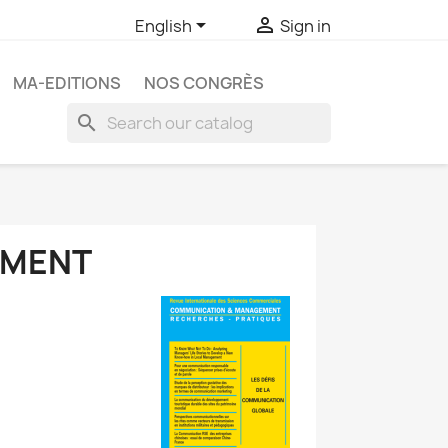


English
Sign in
MA-EDITIONS
NOS CONGRÈS
search
EMENT