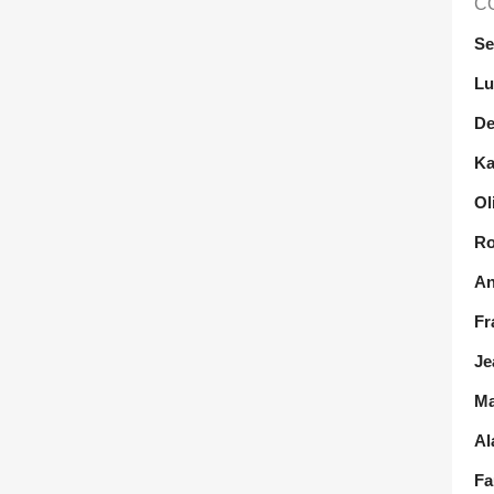
C
Se
Lu
De
Ka
Ol
Ro
An
Fr
Je
Ma
Al
Fa