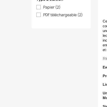
Papier
(2)
PDF téléchargeable
(2)
Ce
co
un
le
in
en
et 
Ré
Ew
Pr
Li
Un
Mo
Si