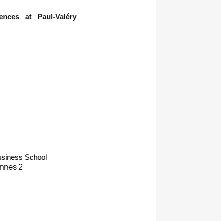
nces at Paul-Valéry
usiness School
ennes 2