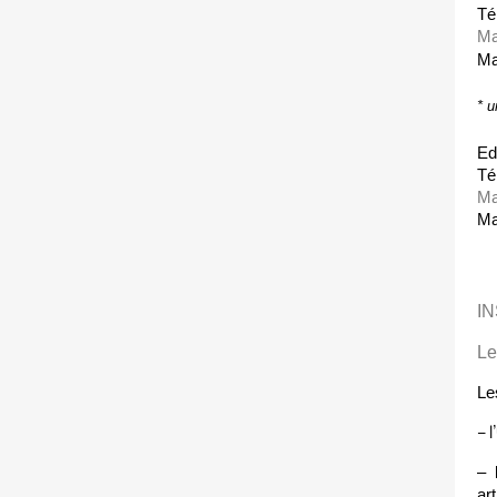
Té
Ma
Ma
* u
Ed
Té
Ma
Ma
I
Le
Le
– 
– 
art