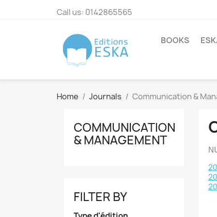
Call us:
0142865565
BOOKS
ESK
Home
Journals
Communication & Ma
COMMUNICATION
& MANAGEMENT
N
20
20
2
FILTER BY
Type d'édition