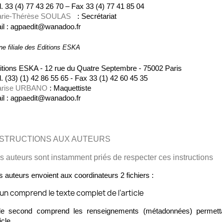
l. 33 (4) 77 43 26 70 – Fax 33 (4) 77 41 85 04
rie-Thérèse SOULAS
: Secrétariat
il :
agpaedit@wanadoo.fr
ne filiale des Editions ESKA
itions ESKA - 12 rue du Quatre Septembre - 75002 Paris
l. (33) (1) 42 86 55 65 - Fax 33 (1) 42 60 45 35
rise URBANO
: Maquettiste
il :
agpaedit@wanadoo.fr
NSTRUCTIONS AUX AUTEURS
s auteurs sont instamment priés de respecter ces instructions
s auteurs envoient aux coordinateurs 2 fichiers :
l’un comprend le texte complet de l’article
le second comprend les renseignements (métadonnées) permettan
icle.