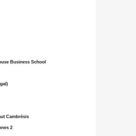
louse Business School
gal)
aut Cambrésis
nnes 2