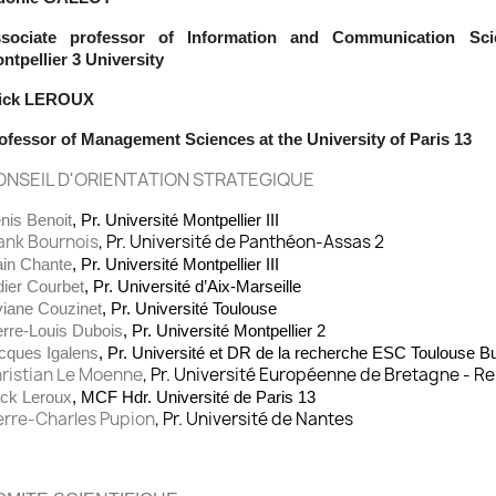
sociate professor of Information and Communication Scie
ntpellier 3 University
ick LEROUX
ofessor of Management Sciences at the University of Paris 13
NSEIL D'ORIENTATION STRATEGIQUE
nis Benoit
, Pr. Université Montpellier III
ank Bournois
, Pr. Université de Panthéon-Assas 2
ain Chante
, Pr. Université Montpellier III
dier Courbet
, Pr. Université d’Aix-Marseille
viane Couzinet
, Pr. Université Toulouse
erre-Louis Dubois
, Pr. Université Montpellier 2
cques Igalens
, Pr. Université et DR de la recherche ESC Toulouse B
ristian Le Moenne
, Pr. Université Européenne de Bretagne - R
ick Leroux
, MCF Hdr. Université de Paris 13
erre-Charles Pupion
, Pr. Université de Nantes