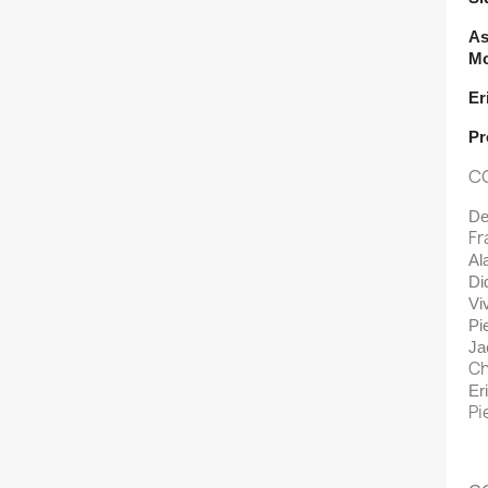
As
Mo
Er
Pr
CO
De
Fr
Al
Di
Vi
Pi
Ja
Ch
Er
Pi