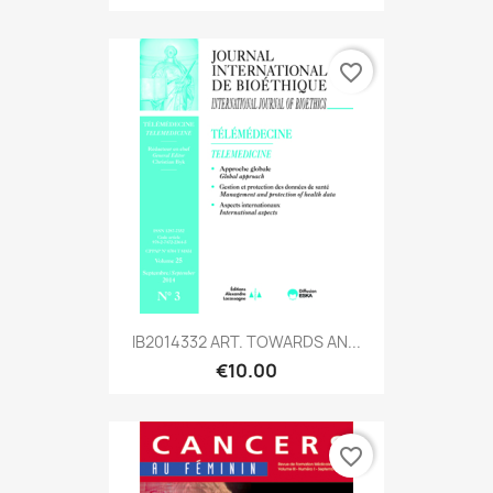
favorite_border
IB2014332 ART. TOWARDS AN...
€10.00
favorite_border