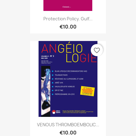
Protection Policy. Gulf...
€10.00
favorite_border
VENOUS THROMBOEMBOLIC...
€10.00