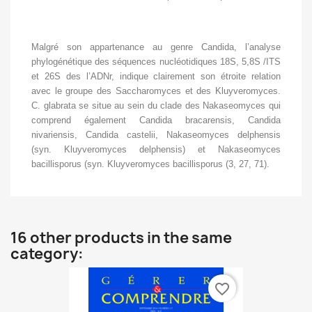
Malgré son appartenance au genre Candida, l’analyse
phylogénétique des séquences nucléotidiques 18S, 5,8S /ITS
et 26S des l’ADNr, indique clairement son étroite relation
avec le groupe des Saccharomyces et des Kluyveromyces.
C. glabrata se situe au sein du clade des Nakaseomyces qui
comprend également Candida bracarensis, Candida
nivariensis, Candida castelii, Nakaseomyces delphensis
(syn. Kluyveromyces delphensis) et Nakaseomyces
bacillisporus (syn. Kluyveromyces bacillisporus (3, 27, 71).
16 other products in the same
category:
favorite_border