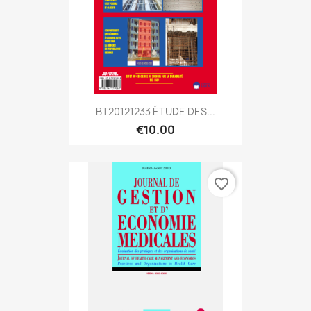
BT20121233 ÉTUDE DES...
€10.00
favorite_border