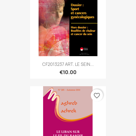
CF2013237 ART. LE SEIN...
€10.00
favorite_border