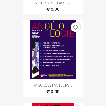
PAL20138931 CLASSES...
€10.00
favorite_border
AN2012332 FACTEURS...
€10.00