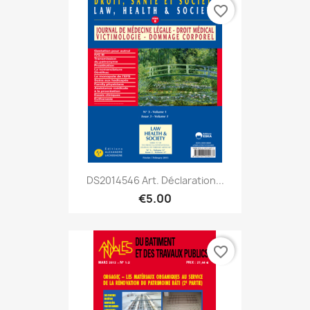
favorite_border
DS2014546 Art. Déclaration...
€5.00
favorite_border