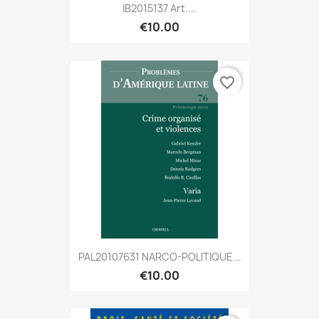
IB2015137 Art....
€10.00
favorite_border
PAL20107631 NARCO-POLITIQUE...
€10.00