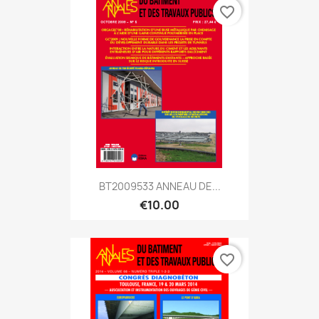
favorite_border
BT2009533 ANNEAU DE...
€10.00
favorite_border