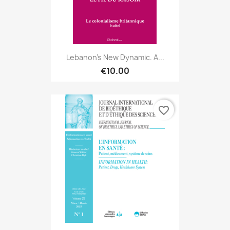
Lebanon's New Dynamic. A...
€10.00
favorite_border