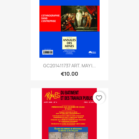
GC201411737 ART. MAY I...
€10.00
favorite_border