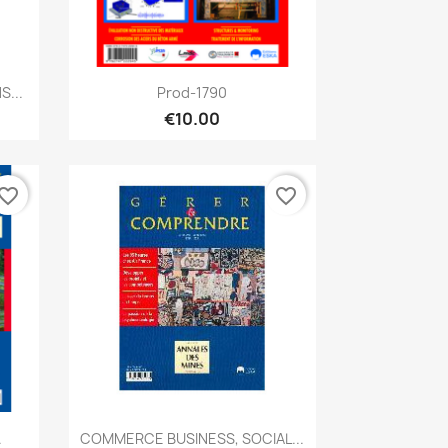
Quick view

S...
Prod-1790
€10.00
vorite_border
favorite_border
Quick view

.
COMMERCE BUSINESS, SOCIAL...