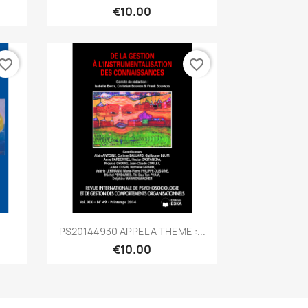
€10.00
vorite_border
favorite_border
Quick view

PS20144930 APPEL A THEME :...
€10.00