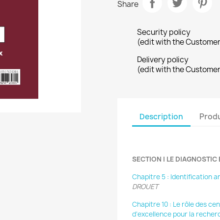
Share
Security policy
(edit with the Custome
Delivery policy
(edit with the Custome
Description
Produ
SECTION I LE DIAGNOSTI
Chapitre 5 : Identification 
DROUET
Chapitre 10 : Le rôle des ce
d’excellence pour la recher