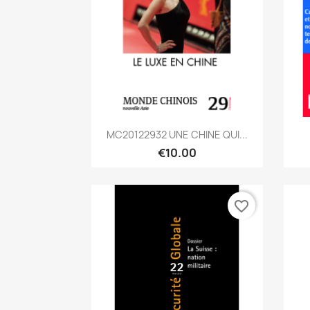
Quick view

MC20122932 UNE CHINE QUI...
€10.00
favorite_border