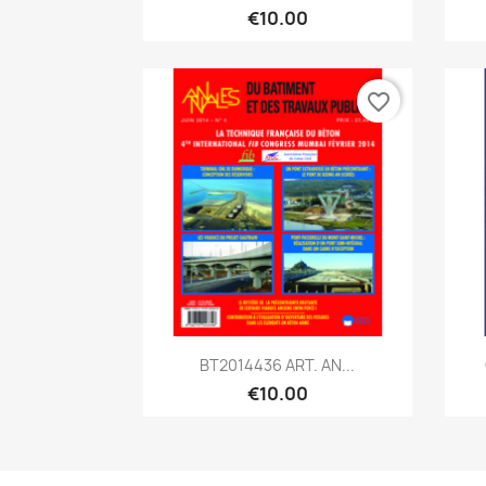
€10.00
favorite_border
Quick view

BT2014436 ART. AN...
€10.00