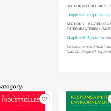
SECTION III ÉCOLOGIE ET
Chapitre 17 : Les prébiotiqu
SECTION VIII BACTÉRIES 
ENTÉROBACTÉRIES : (AUTR
Chapitre 19 : Bordetella
,
Nic
Le sommaire complet des
Microbiologie Clinique es
category:
favorite_border
fa