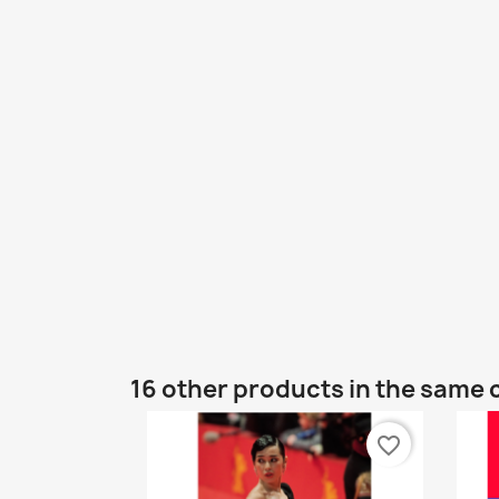
16 other products in the same 
favorite_border