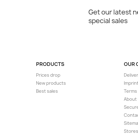
Get our latest 
special sales
PRODUCTS
OUR 
Prices drop
Delive
New products
Imprin
Best sales
Terms 
About
Secur
Conta
Sitem
Store