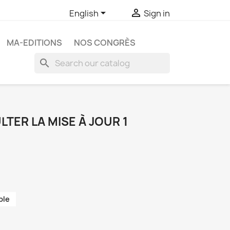


English
Sign in
MA-EDITIONS
NOS CONGRÈS
search
TER LA MISE À JOUR 1
ble