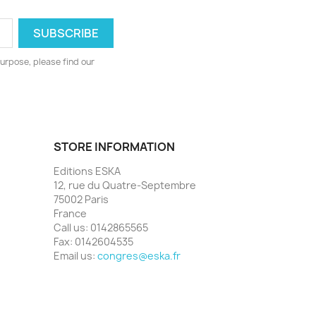
urpose, please find our
STORE INFORMATION
Editions ESKA
12, rue du Quatre-Septembre
75002 Paris
France
Call us:
0142865565
Fax:
0142604535
Email us:
congres@eska.fr