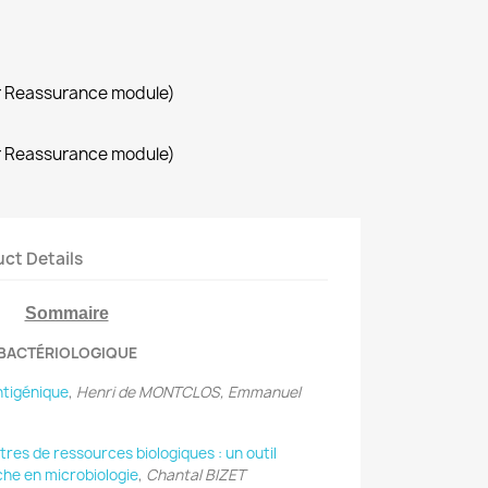
r Reassurance module)
r Reassurance module)
ct Details
Sommaire
C BACTÉRIOLOGIQUE
antigénique
,
Henri de MONTCLOS, Emmanuel
ntres de ressources biologiques : un outil
che en microbiologie
,
Chantal BIZET