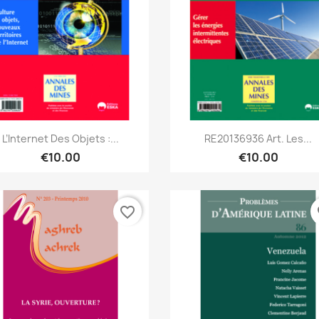
Quick view
Quick view


L’Internet Des Objets :...
RE20136936 Art. Les...
€10.00
€10.00
favorite_border
fa