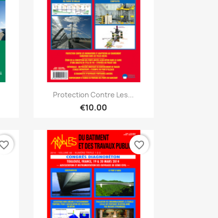
Quick view

Protection Contre Les...
€10.00
vorite_border
favorite_border