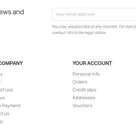
news and
You may unsubscribe at any moment. For that p
contact info in the legal notice.
COMPANY
YOUR ACCOUNT
ry
Personal info
t
Orders
of use
Credit slips
 us
Addresses
e Payment
Vouchers
ct us
ap
s