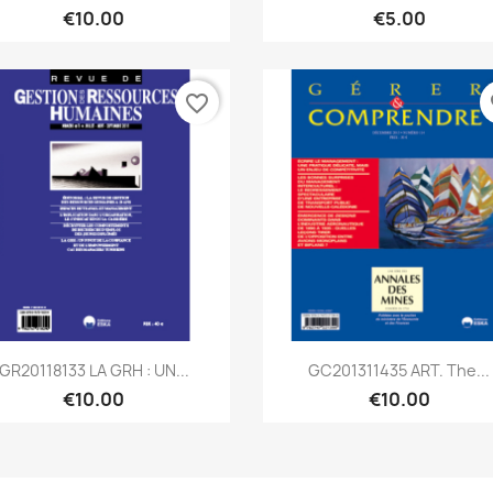
€10.00
€5.00
favorite_border
fa
Quick view
Quick view


GR20118133 LA GRH : UN...
GC201311435 ART. The...
€10.00
€10.00