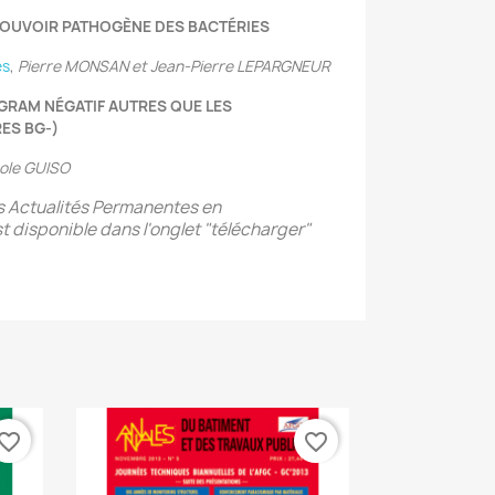
 POUVOIR PATHOGÈNE DES BACTÉRIES
es
,
Pierre MONSAN et Jean-Pierre LEPARGNEUR
À GRAM NÉGATIF AUTRES QUE LES
ES BG-)
ole GUISO
 Actualités Permanentes en
t disponible dans l'onglet "télécharger"
vorite_border
favorite_border