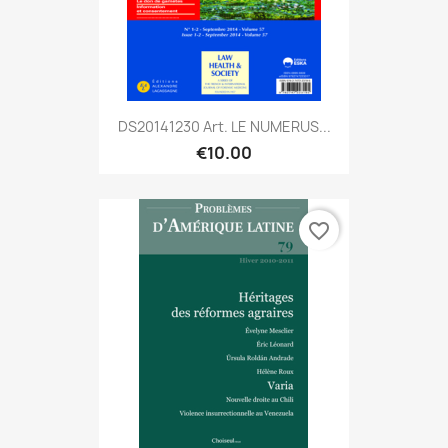
DS20141230 Art. LE NUMERUS...
€10.00
favorite_border