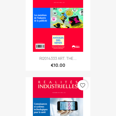
RI2014333 ART. THE...
€10.00
favorite_border