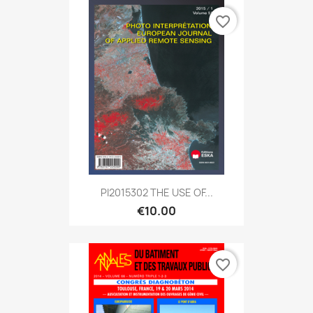
favorite_border
PI2015302 THE USE OF...
€10.00
favorite_border