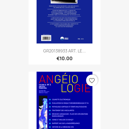
GR20138933 ART. LE...
€10.00
favorite_border