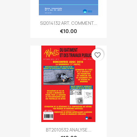
SI2014132 ART. COMMENT...
€10.00
favorite_border
BT2010532 ANALYSE...