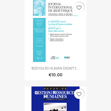
favorite_border
IB2010430 HUMAN DIGNITY,...
€10.00
favorite_border