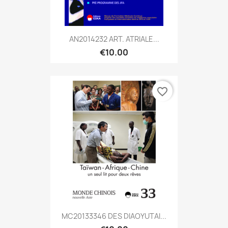
AN2014232 ART. ATRIALE...
€10.00
favorite_border
MC20133346 DES DIAOYUTAI...