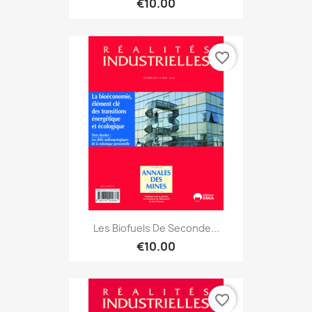
€10.00
favorite_border
Les Biofuels De Seconde...
€10.00
favorite_border