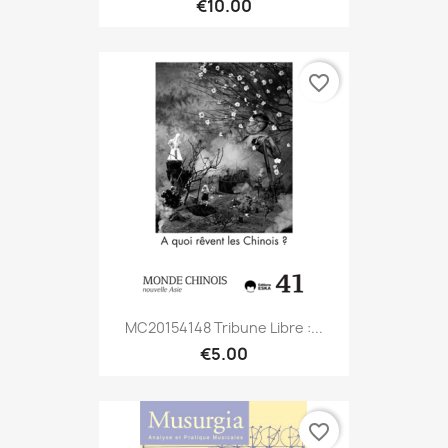
€10.00
favorite_border
MC20154148 Tribune Libre :...
€5.00
favorite_border