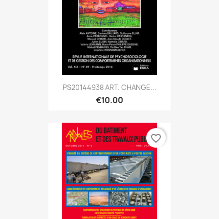
PS20144938 ART. CHANGE...
€10.00
favorite_border