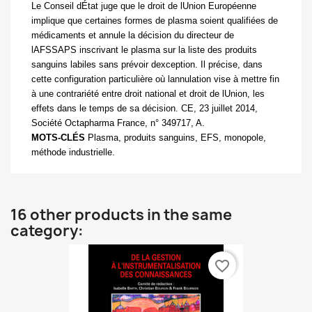
Le Conseil dÉtat juge que le droit de lUnion Européenne
implique que certaines formes de plasma soient qualifiées de
médicaments et annule la décision du directeur de
lAFSSAPS inscrivant le plasma sur la liste des produits
sanguins labiles sans prévoir dexception. Il précise, dans
cette configuration particulière où lannulation vise à mettre fin
à une contrariété entre droit national et droit de lUnion, les
effets dans le temps de sa décision. CE, 23 juillet 2014,
Société Octapharma France, n° 349717, A.
MOTS-CLÉS
Plasma, produits sanguins, EFS, monopole,
méthode industrielle.
16 other products in the same
category:
favorite_border