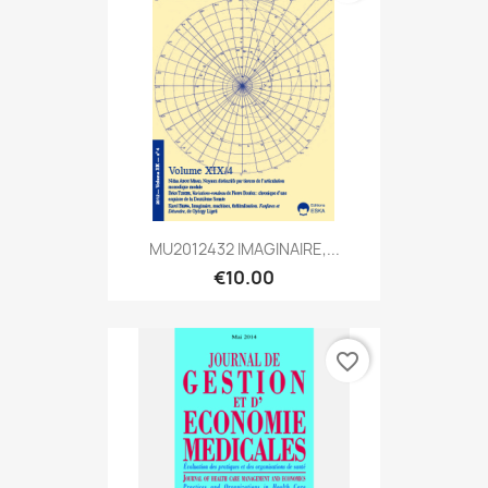
MU2012432 IMAGINAIRE,...
€10.00
favorite_border