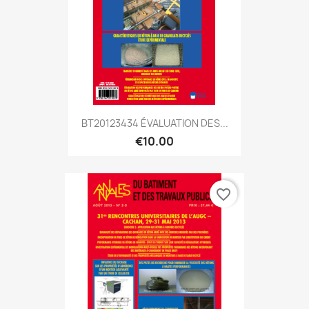
BT20123434 ÉVALUATION DES...
€10.00
favorite_border