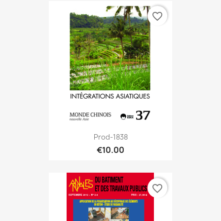
favorite_border
Prod-1838
€10.00
favorite_border