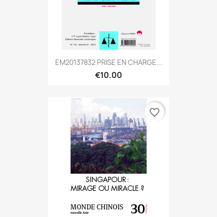
EM20137832 PRISE EN CHARGE...
€10.00
favorite_border