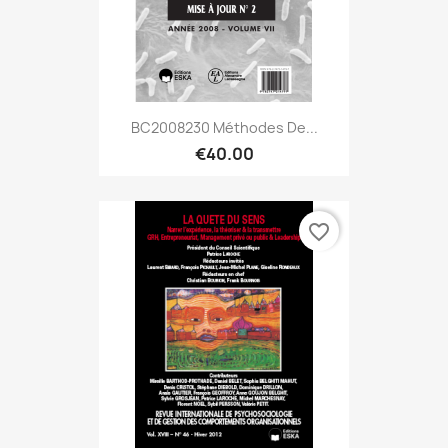
BC2008230 Méthodes De...
€40.00
favorite_border