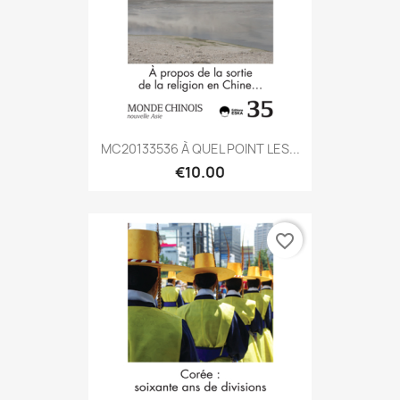
MC20133536 À QUEL POINT LES...
€10.00
favorite_border