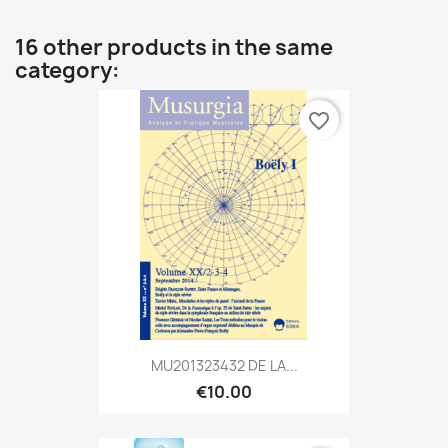
16 other products in the same
category:
favorite_border
MU201323432 DE LA...
€10.00