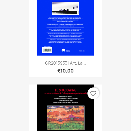
GR20159531 Art. La...
€10.00
favorite_border