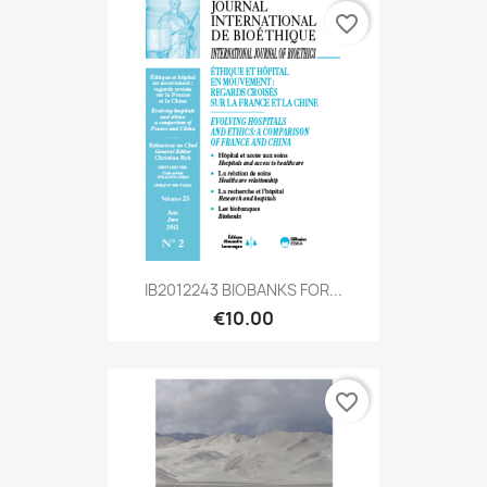
favorite_border
IB2012243 BIOBANKS FOR...
€10.00
favorite_border