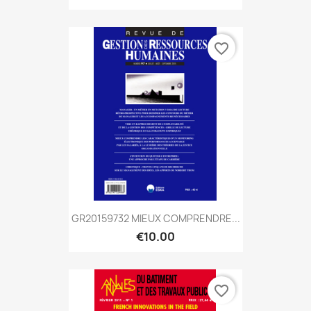
favorite_border
GR20159732 MIEUX COMPRENDRE...
€10.00
favorite_border