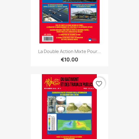
La Double Action Mixte Pour...
€10.00
favorite_border