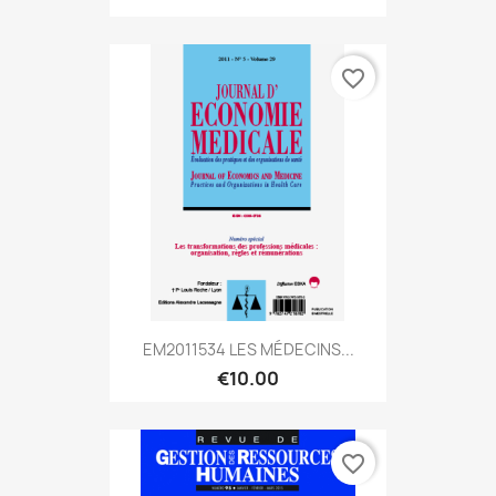
favorite_border
EM2011534 LES MÉDECINS...
€10.00
favorite_border