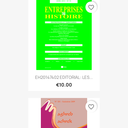
favorite_border
EH20147402 EDITORIAL : LES...
€10.00
favorite_border