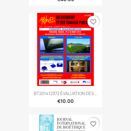
favorite_border
BT201412372 ÉVALUATION DES...
€10.00
favorite_border