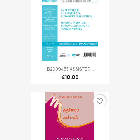
IB2009433 ASSISTED...
€10.00
favorite_border