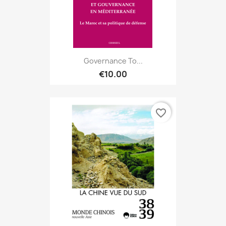
Governance To...
€10.00
favorite_border