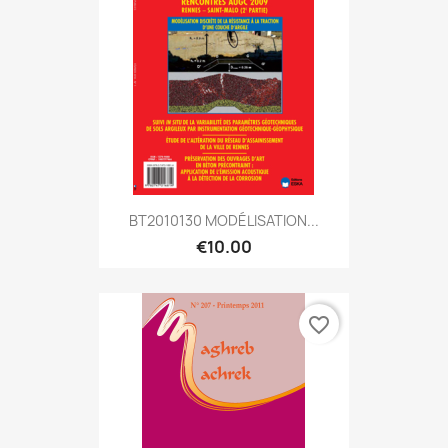
BT2010130 MODÉLISATION...
€10.00
favorite_border