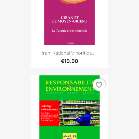
Iran: National Minorities,...
€10.00
favorite_border