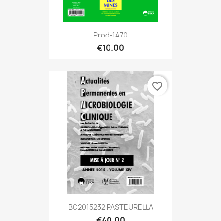
Prod-1470
€10.00
favorite_border
BC2015232 PASTEURELLA
€40.00