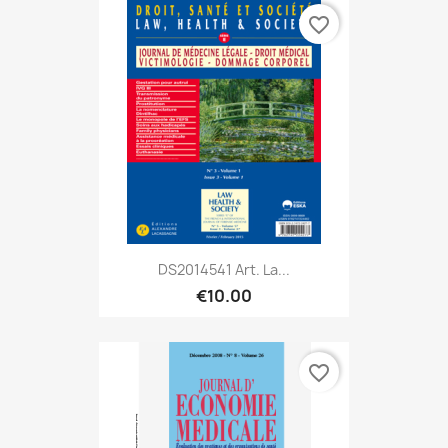
favorite_border
DS2014541 Art. La...
€10.00
favorite_border