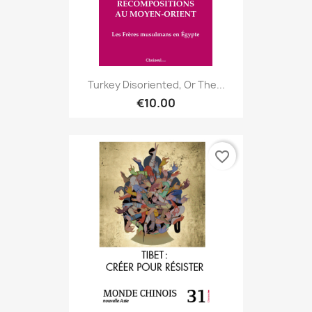
Turkey Disoriented, Or The...
€10.00
favorite_border