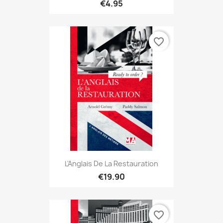
€4.95
favorite_border
L'Anglais De La Restauration
€19.90
favorite_border