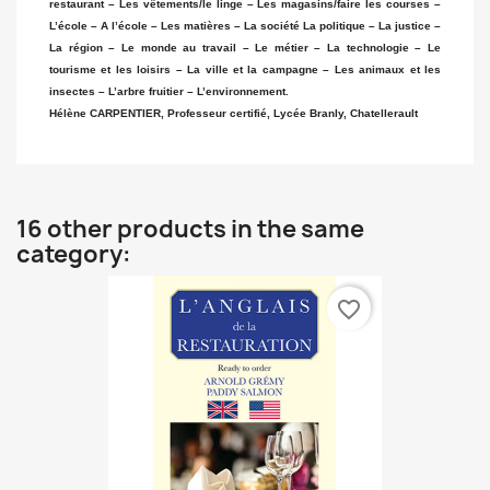
restaurant – Les vêtements/le linge – Les magasins/faire les courses –
L’école – A l’école – Les matières – La société La politique – La justice –
La région – Le monde au travail – Le métier – La technologie – Le
tourisme et les loisirs – La ville et la campagne – Les animaux et les
insectes – L’arbre fruitier – L’environnement.
Hélène CARPENTIER, Professeur certifié, Lycée Branly, Chatellerault
16 other products in the same
category:
favorite_border