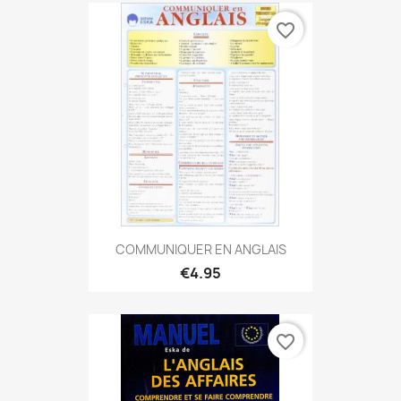
favorite_border
COMMUNIQUER EN ANGLAIS
€4.95
favorite_border