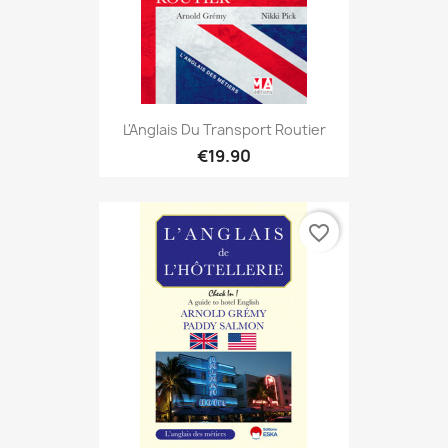
L'Anglais Du Transport Routier
€19.90
favorite_border