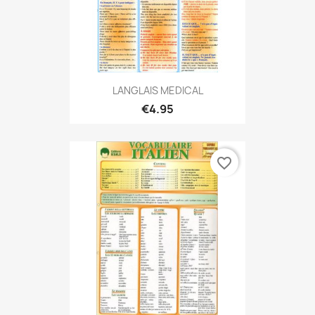
LANGLAIS MEDICAL
€4.95
favorite_border