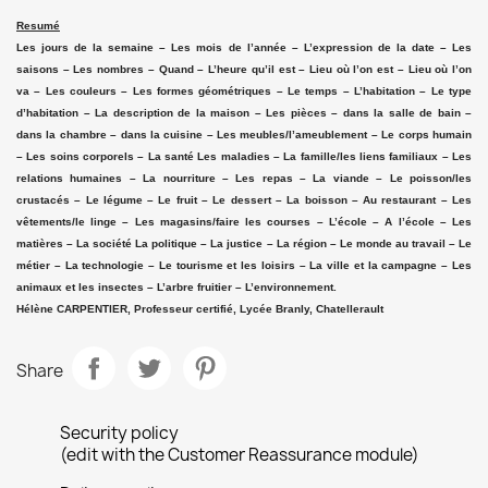
Resumé
Les jours de la semaine – Les mois de l’année – L’expression de la date – Les
saisons – Les nombres – Quand – L’heure qu’il est – Lieu où l’on est – Lieu où l’on
va – Les couleurs – Les formes géométriques – Le temps – L’habitation – Le type
d’habitation – La description de la maison – Les pièces – dans la salle de bain –
dans la chambre – dans la cuisine – Les meubles/l’ameublement – Le corps humain
– Les soins corporels – La santé Les maladies – La famille/les liens familiaux – Les
relations humaines – La nourriture – Les repas – La viande – Le poisson/les
crustacés – Le légume – Le fruit – Le dessert – La boisson – Au restaurant – Les
vêtements/le linge – Les magasins/faire les courses – L’école – A l’école – Les
matières – La société La politique – La justice – La région – Le monde au travail – Le
métier – La technologie – Le tourisme et les loisirs – La ville et la campagne – Les
animaux et les insectes – L’arbre fruitier – L’environnement.
Hélène CARPENTIER, Professeur certifié, Lycée Branly, Chatellerault
Share
Security policy
(edit with the Customer Reassurance module)