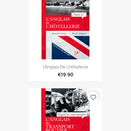
L'Anglais De L'Hôtellerie
€19.90
favorite_border