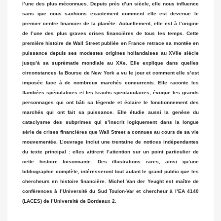
l’une des plus méconnues. Depuis près d’un siècle, elle nous influence
sans que nous sachions exactement comment elle est devenue le
premier centre financier de la planète. Actuellement, elle est à l’origine
de l’une des plus graves crises financières de tous les temps. Cette
première histoire de Wall Street publiée en France retrace sa montée en
puissance depuis ses modestes origines hollandaises au XVIIe siècle
jusqu’à sa suprématie mondiale au XXe. Elle explique dans quelles
circonstances la Bourse de New York a vu le jour et comment elle s’est
imposée face à de nombreux marchés concurrents. Elle raconte les
flambées spéculatives et les krachs spectaculaires, évoque les grands
personnages qui ont bâti sa légende et éclaire le fonctionnement des
marchés qui ont fait sa puissance. Elle étudie aussi la genèse du
cataclysme des subprimes qui s’inscrit logiquement dans la longue
série de crises financières que Wall Street a connues au cours de sa vie
mouvementée. L’ouvrage inclut une trentaine de notices indépendantes
du texte principal : elles attirent l’attention sur un point particulier de
cette histoire foisonnante. Des illustrations rares, ainsi qu’une
bibliographie complète, intéresseront tout autant le grand public que les
chercheurs en histoire financière. Michel Van der Yeught est maître de
conférences à l’Université du Sud Toulon-Var et chercheur à l’EA 4140
(LACES) de l’Université de Bordeaux 2.