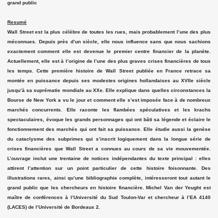
grand public
Resumé
Wall Street est la plus célèbre de toutes les rues, mais probablement l’une des plus
méconnues. Depuis près d’un siècle, elle nous influence sans que nous sachions
exactement comment elle est devenue le premier centre financier de la planète.
Actuellement, elle est à l’origine de l’une des plus graves crises financières de tous
les temps. Cette première histoire de Wall Street publiée en France retrace sa
montée en puissance depuis ses modestes origines hollandaises au XVIIe siècle
jusqu’à sa suprématie mondiale au XXe. Elle explique dans quelles circonstances la
Bourse de New York a vu le jour et comment elle s’est imposée face à de nombreux
marchés concurrents. Elle raconte les flambées spéculatives et les krachs
spectaculaires, évoque les grands personnages qui ont bâti sa légende et éclaire le
fonctionnement des marchés qui ont fait sa puissance. Elle étudie aussi la genèse
du cataclysme des subprimes qui s’inscrit logiquement dans la longue série de
crises financières que Wall Street a connues au cours de sa vie mouvementée.
L’ouvrage inclut une trentaine de notices indépendantes du texte principal : elles
attirent l’attention sur un point particulier de cette histoire foisonnante. Des
illustrations rares, ainsi qu’une bibliographie complète, intéresseront tout autant le
grand public que les chercheurs en histoire financière. Michel Van der Yeught est
maître de conférences à l’Université du Sud Toulon-Var et chercheur à l’EA 4140
(LACES) de l’Université de Bordeaux 2.