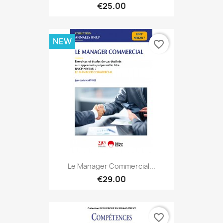
€25.00
NEW
favorite_border
Le Manager Commercial...
€29.00
favorite_border