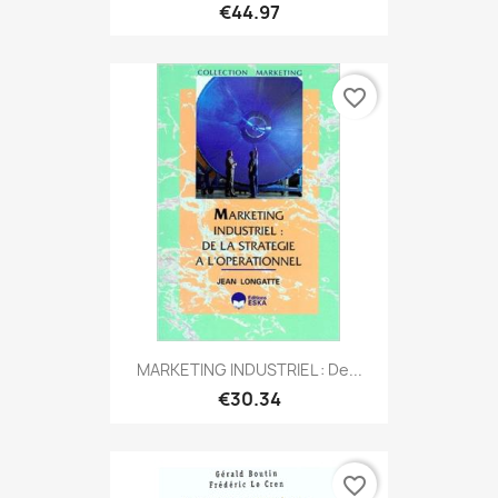
€44.97
favorite_border
MARKETING INDUSTRIEL : De...
€30.34
favorite_border