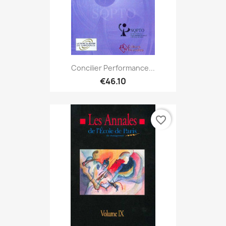
Concilier Performance...
€46.10
favorite_border