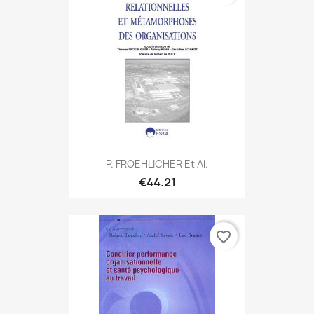
P. FROEHLICHER Et Al.
€44.21
favorite_border