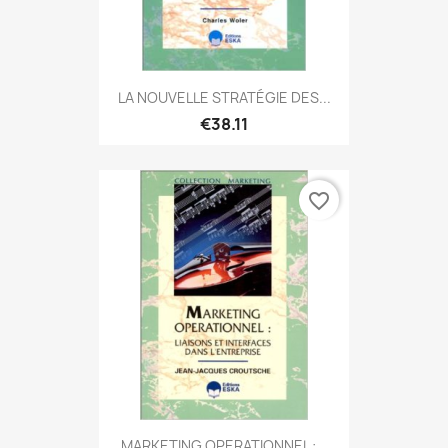
LA NOUVELLE STRATÉGIE DES...
€38.11
favorite_border
MARKETING OPERATIONNEL :...