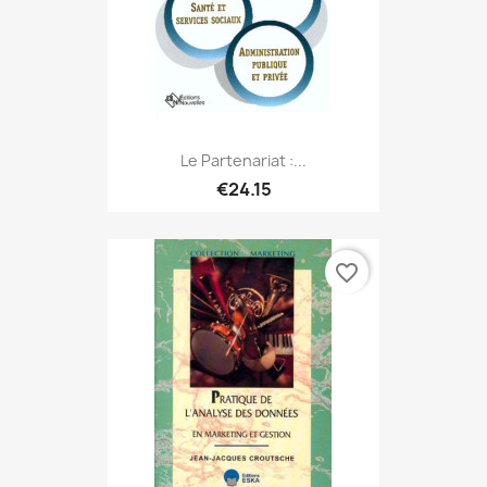
Le Partenariat :...
€24.15
favorite_border