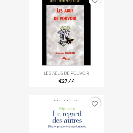
favorite_border
LES ABUS DE POUVOIR
€27.44
favorite_border