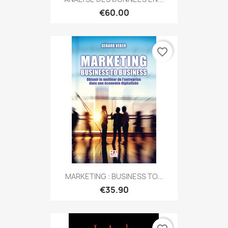
€60.00
favorite_border
MARKETING : BUSINESS TO...
€35.90