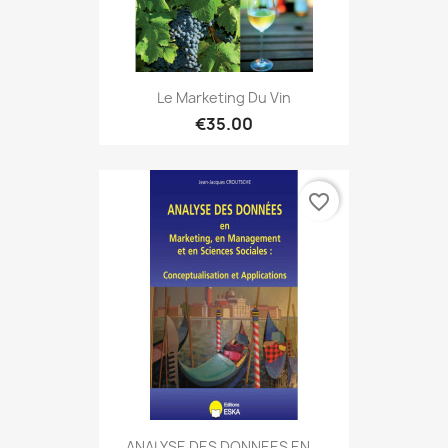
Le Marketing Du Vin
€35.00
favorite_border
ANALYSE DES DONNEES EN...