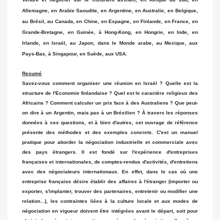
Allemagne, en Arabie Saoudite, en Argentine, en Australie, en Belgique,
au Brésil, au Canada, en Chine, en Espagne, en Finlande, en France, en
Grande-Bretagne, en Guinée, à Hong-Kong, en Hongrie, en Inde, en
Irlande, en Israël, au Japon, dans le Monde arabe, au Mexique, aux
Pays-Bas, à Singapour, en Suède, aux USA.
Resumé
Savez-vous comment organiser une réunion en Israël ? Quelle est la
structure de l'Economie finlandaise ? Quel est le caractère religieux des
Africains ? Comment calculer un prix face à des Australiens ? Que peut-
on dire à un Argentin, mais pas à un Brésilien ? À travers les réponses
données à ces questions, et à bien d'autres, cet ouvrage de référence
présente des méthodes et des exemples concrets. C'est un manuel
pratique pour aborder la négociation industrielle et commerciale avec
des pays étrangers. Il est fondé sur l'expérience d'entreprises
françaises et internationales, de comptes-rendus d'activités, d'entretiens
avec des négociateurs internationaux. En effet, dans le cas où une
entreprise française désire établir des affaires à l'étranger (importer ou
exporter, s'implanter, trouver des partenaires, entretenir ou modifier une
relation...), les contraintes liées à la culture locale et aux modes de
négociation en vigueur doivent être intégrées avant le départ, soit pour