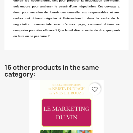
choisir les négociateurs, soit pour préparer la négociation elle-même,
soit encore pour analyser le passé d'une négociation. Cet ouvrage a
donc pour vocation de fournir des conseils aux responsables et aux
cadres qui doivent négocier à l'international : dans le cadre de la
négociation commerciale avec d'autres pays, comment doit-on se
comporter pour être efficace ? Que faut-il dire ou éviter de dire, que peut-
on faire ou ne pas faire ?
16 other products in the same
category:
favorite_border