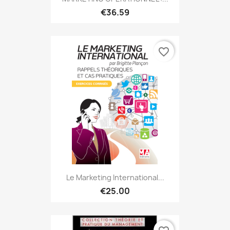
€36.59
favorite_border
Le Marketing International...
€25.00