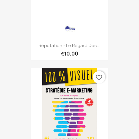
Réputation - Le Regard Des...
€10.00
favorite_border