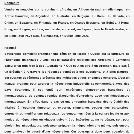
Sommaire
Vendre et négocier sur le continent africain, en Afrique du sud, en Allemagne, en
Arabie Saoudite, en Argentine, en Australie, en Belgique, au Brésil, au Canada, en
Chine, en Espagne, en Finlande, en France, en Grande-Bretagne, en Guinée, à Hong-
Kong, en Hongrie, en Inde, en Irlande, en Israël, au Japon, dans le Monde arabe, au
Mexique, aux Pays-Bas, à Singapour, en Suède, aux USA.
Resumé
Savez-vous comment organiser une réunion en Israël ? Quelle est la structure de
l'Economie finlandaise ? Quel est le caractère religieux des Africains ? Comment
calculer un prix face à des Australiens ? Que peut-on dire à un Argentin, mais pas à
un Brésilien ? À travers les réponses données à ces questions, et à bien d'autres,
cet ouvrage de référence présente des méthodes et des exemples concrets. C'est un
manuel pratique pour aborder la négociation industrielle et commerciale avec des
pays étrangers. Il est fondé sur l'expérience d'entreprises françaises et
internationales, de comptes-rendus d'activités, d'entretiens avec des négociateurs
internationaux. En effet, dans le cas où une entreprise française désire établir des
affaires à l'étranger (importer ou exporter, s'implanter, trouver des partenaires,
entretenir ou modifier une relation...), les contraintes liées à la culture locale et aux
modes de négociation en vigueur doivent être intégrées avant le départ, soit pour
choisir les négociateurs, soit pour préparer la négociation elle-même, soit encore
pour analyser le passé d'une négociation. Cet ouvrage a donc pour vocation de