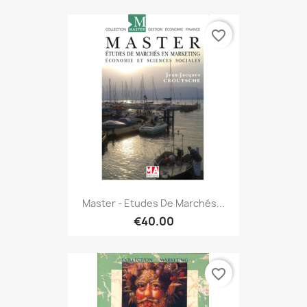
favorite_border
Master - Etudes De Marchés...
€40.00
favorite_border