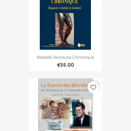
Maladie Veineuse Chronique
€55.00
favorite_border