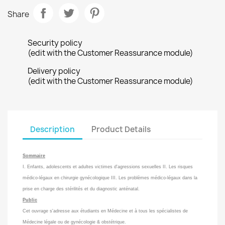
Share
Security policy
(edit with the Customer Reassurance module)
Delivery policy
(edit with the Customer Reassurance module)
Description
Product Details
Sommaire
I. Enfants, adolescents et adultes victimes d'agressions sexuelles II. Les risques
médico-légaux en chirurgie gynécologique III. Les problèmes médico-légaux dans la
prise en charge des stérilités et du diagnostic anténatal.
Public
Cet ouvrage s'adresse aux étudiants en Médecine et à tous les spécialistes de
Médecine légale ou de gynécologie & obstétrique.