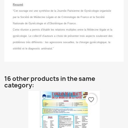
Resumé
"Cet ouvrage est une synthèse de la Journée Parisienne de Gynécologie organisée
par la Société de Médecine Légale et de Criminologie de France et la Société
Nationale de Gynécologie et d'Obstétrique de France.
Cette réunion a permis d'établir les relations multiples entre la Médecine légale et la
gynécologie. Le collectif d'auteurs a choisi de présenter trois aspects soulevant des
problèmes très différents : les agressions sexuelles, la chirurgie gynécologique, la
stérilité et le diagnostic anténatal."
16 other products in the same
category:
favorite_border