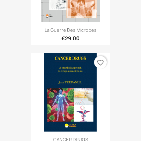
La Guerre Des Microbes
€29.00
favorite_border
CANCER DRUGS