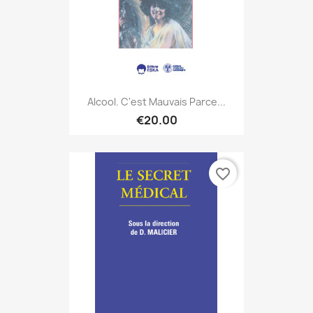
Alcool. C'est Mauvais Parce...
€20.00
favorite_border