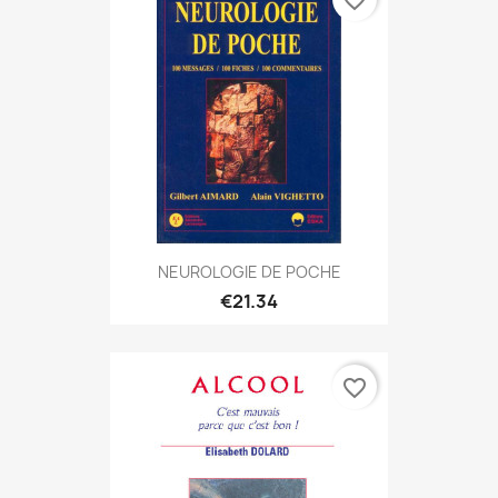
favorite_border
NEUROLOGIE DE POCHE
€21.34
favorite_border