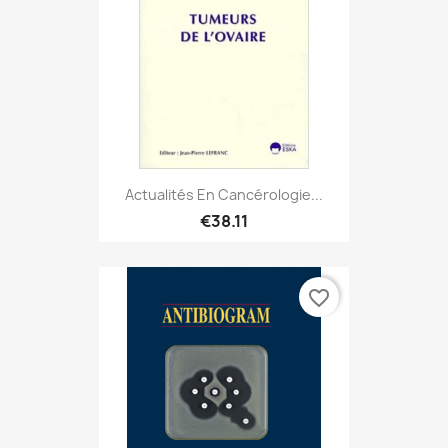
Actualités En Cancérologie...
€38.11
favorite_border