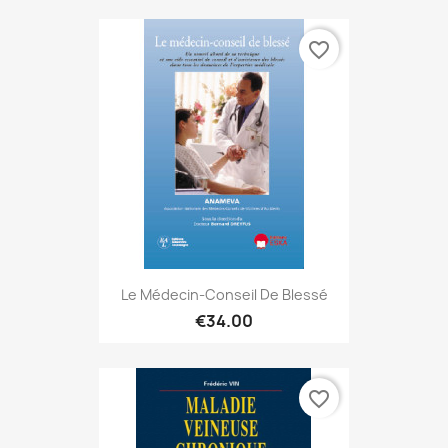
favorite_border
Le Médecin-Conseil De Blessé
€34.00
favorite_border