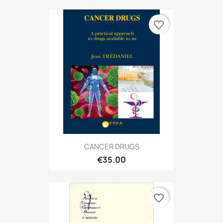
favorite_border
CANCER DRUGS
€35.00
favorite_border