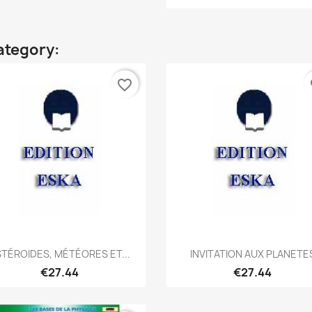
ategory:
favorite_border
fa
Quick view
Quick view


TÉROIDES, MÉTÉORES ET...
INVITATION AUX PLANETE
€27.44
€27.44