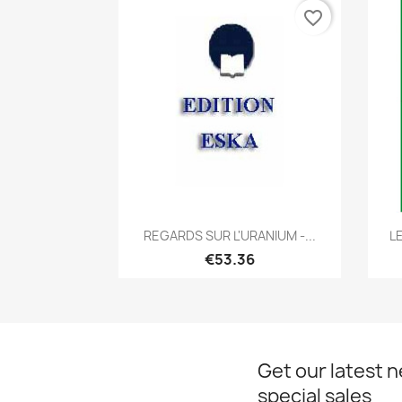
favorite_border
Quick view

REGARDS SUR L'URANIUM -...
L
€53.36
Get our latest 
special sales