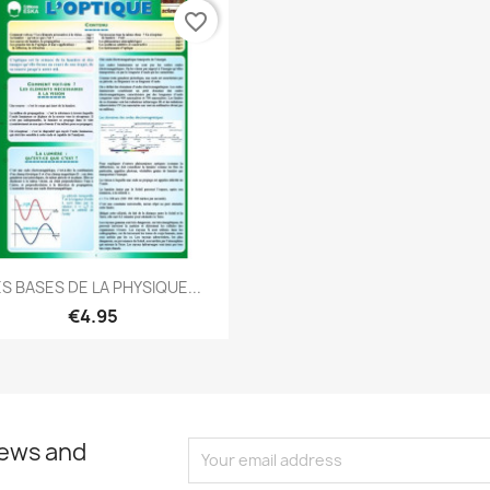
favorite_border
Quick view

ES BASES DE LA PHYSIQUE...
€4.95
news and