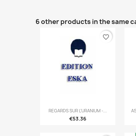
6 other products in the same c
favorite_border
Quick view

REGARDS SUR L'URANIUM -...
AS
€53.36