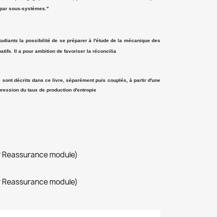
 par sous-systèmes."
diants la possibilité de se préparer à l'étude de la mécanique des
ifs. Il a pour ambition de favoriser la réconcilia
sont décrits dans ce livre, séparément puis couplés, à partir d'une
ression du taux de production d'entropie
r Reassurance module)
r Reassurance module)