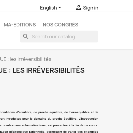


English
Sign in
MA-EDITIONS
NOS CONGRÈS
search
: les irréversibilités
: LES IRRÉVERSIBILITÉS
nditions d'équilibre, de proche équilibre, de hors-équilibre et de
port introduites pour le domaine du proche équilibre. L'introduction
de nombreuses schématisations, est présentée à la fin de ce cours.
tion pédagogique rationnelle, permettant de traiter des exemples