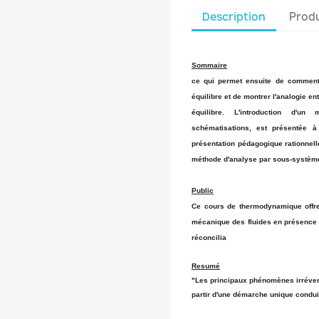
Description
Produ
Sommaire
ce qui permet ensuite de commenter
équilibre et de montrer l'analogie en
équilibre. L'introduction d'u
schématisations, est présentée 
présentation pédagogique rationnell
méthode d'analyse par sous-systèm
Public
Ce cours de thermodynamique offre 
mécanique des fluides en présence d
réconcilia
Resumé
"Les principaux phénomènes irrévers
partir d'une démarche unique conduis