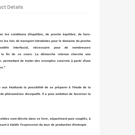
ct Details
 les conditions d'équilibre, de proche équilibre, de hors-
tre les lois de transport introduites pour le domaine du proche
n modèle interfacial, nécessaire pour de nombreuses
à la fin de ce cours. La démarche retenue cherche une
e, permettant de traiter des exemples concrets à partir d'une
es."
aux étudiants la possibilité de se préparer à l'étude de la
e phénomènes dissipatifs. Il a pour ambition de favoriser la
ibles sont décrits dans ce livre, séparément puis couplés, à
ant à établir l'expression du taux de production d'entropie