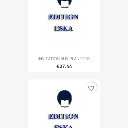
INVITATION AUX PLANETES
€27.44
favorite_border