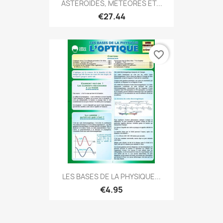
ASTÉROIDES, MÉTÉORES ET...
€27.44
favorite_border
LES BASES DE LA PHYSIQUE...
€4.95