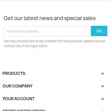
Get our latest news and special sales
You may unsubscribe at any moment. For that purpose, please find our
contact info in the legal notice.
PRODUCTS

OUR COMPANY

YOUR ACCOUNT
