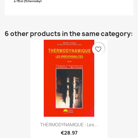
à l'Est (Tchernobyl
6 other products in the same category:
favorite_border
THERMODYNAMIQUE : Les...
€28.97