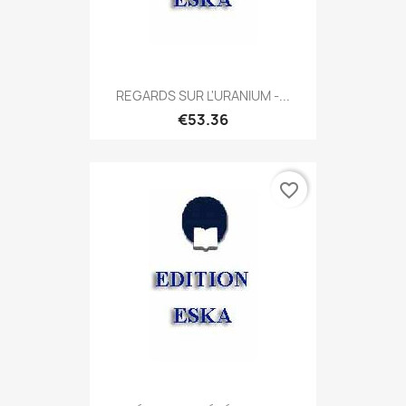
REGARDS SUR L'URANIUM -...
€53.36
favorite_border