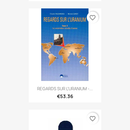
favorite_border
REGARDS SUR L'URANIUM -...
€53.36
favorite_border