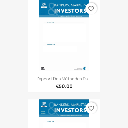
favorite_border
L'apport Des Méthodes Du...
€50.00
favorite_border