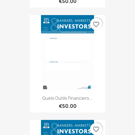
€50.00
favorite_border
Quels Outils Financiers...
€50.00
favorite_border