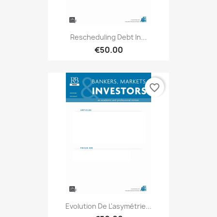
Rescheduling Debt In...
€50.00
favorite_border
Evolution De L'asymétrie...