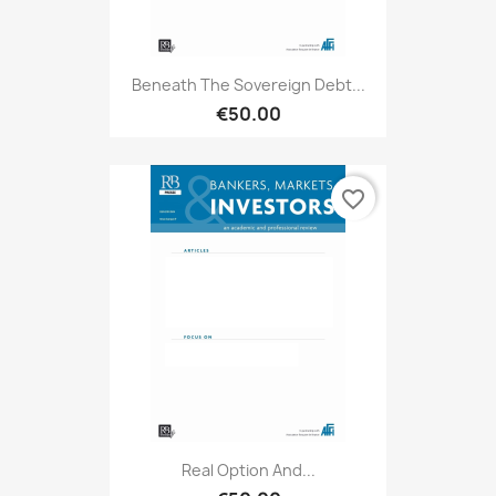
Beneath The Sovereign Debt...
€50.00
favorite_border
Real Option And...