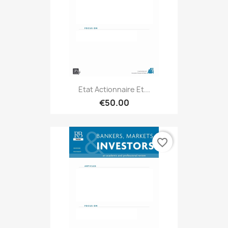
Etat Actionnaire Et...
€50.00
favorite_border