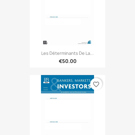
Les Déterminants De La...
€50.00
favorite_border