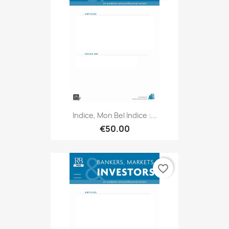
Indice, Mon Bel Indice :...
€50.00
favorite_border