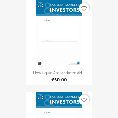
favorite_border
How Liquid Are Markets: AN...
€50.00
favorite_border