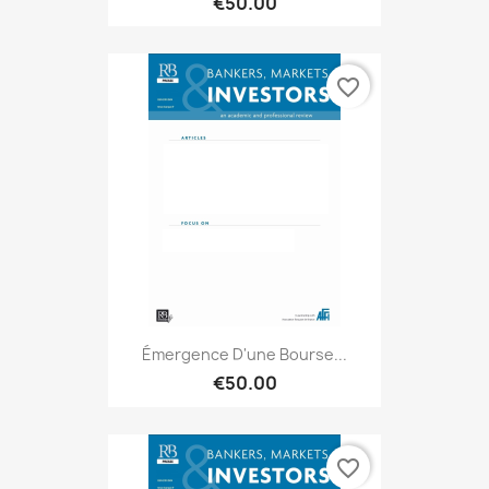
€50.00
favorite_border
Émergence D'une Bourse...
€50.00
favorite_border