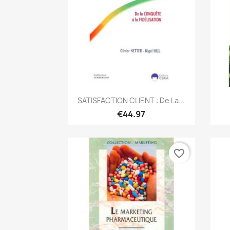
Quick view

SATISFACTION CLIENT : De La...
€44.97
favorite_border