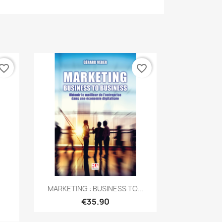
vorite_border
favorite_border
Quick view

MARKETING : BUSINESS TO...
€35.90