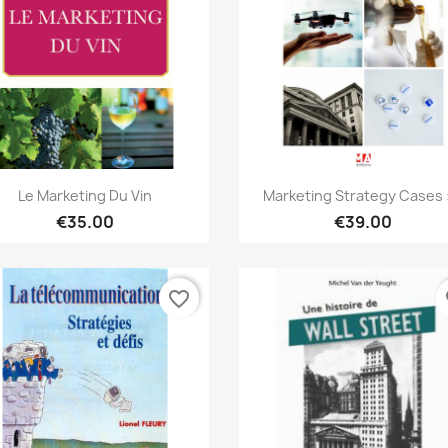
Quick view
Quick view


Le Marketing Du Vin
Marketing Strategy Cases :
€35.00
€39.00
favorite_border
fa