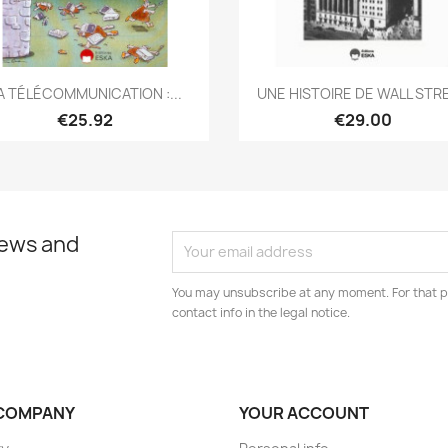
Quick view
Quick view


A TÉLÉCOMMUNICATION :...
UNE HISTOIRE DE WALL STR
€25.92
€29.00
news and
You may unsubscribe at any moment. For that p
contact info in the legal notice.
COMPANY
YOUR ACCOUNT