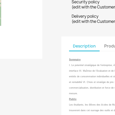
Security policy
(edit with the Custome
Delivery policy
(edit with the Custome
Description
Produ
Sommaire
I. Le potentiel stratégique de l'entreprise,
interface III. Maîtrise de l'évaluation et 
entités de consommation individuelles et s
et rentabilité VI. Choix et stratégie de pr
commercialisation, distribution et force de
mesure.
Public
Les étudiants, les élèves des écoles de Man
trouveront dans cet ouvrage des outils et 