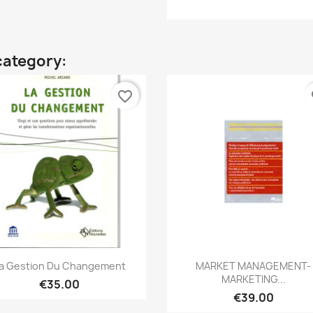
category:
favorite_border
fa
Quick view
Quick view


a Gestion Du Changement
MARKET MANAGEMENT-
MARKETING...
€35.00
€39.00