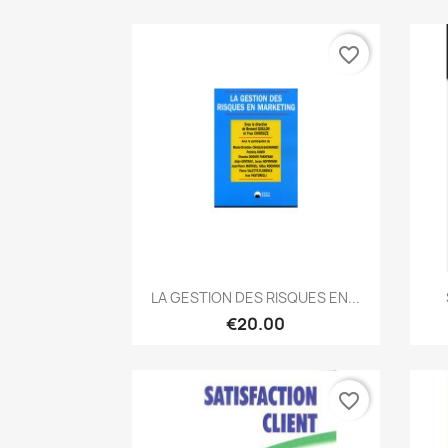
favorite_border
Quick view

LA GESTION DES RISQUES EN...
€20.00
favorite_border