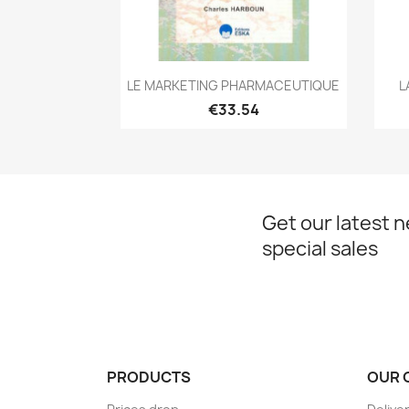
Quick view

LE MARKETING PHARMACEUTIQUE
L
€33.54
Get our latest 
special sales
PRODUCTS
OUR 