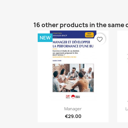
16 other products in the same 
NEW
favorite_border
Quick view

Manager
L
€29.00