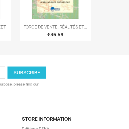
Quick view

EET
FORCE DE VENTE, RÉALITÉS ET...
€36.59
urpose, please find our
STORE INFORMATION
Editions ESKA