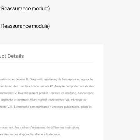
r Reassurance module)
r Reassurance module)
ct Details
 évaluation et devenir II. Diagnostic marketing de l'entreprise en approche
de l'évolution des marchés concurrentiels IV. Analyse comportementale des
tructurelles V. Investissement produit : mesure et interface, concurrence
ix : approche et interface côuts-marché-concurrence VII. Vecteurs de
 vente VIII. L'entreprise communicante : vecteurs publicitaires, poids et
agement, les cadres d'entreprise, de différentes institutions,
des démarches d'approche, d'aide à la décision.