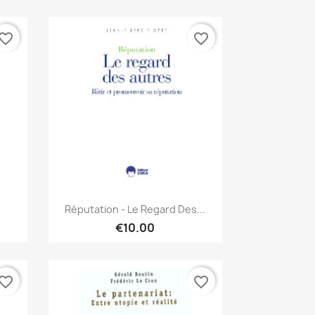
vorite_border
favorite_border
Quick view

Réputation - Le Regard Des...
€10.00
vorite_border
favorite_border