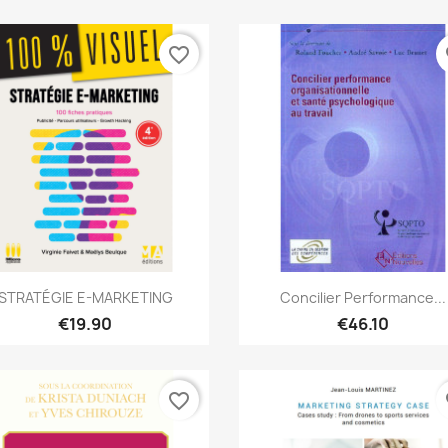
favorite_border
fa
Quick view
Quick view


STRATÉGIE E-MARKETING
Concilier Performance...
€19.90
€46.10
favorite_border
fa