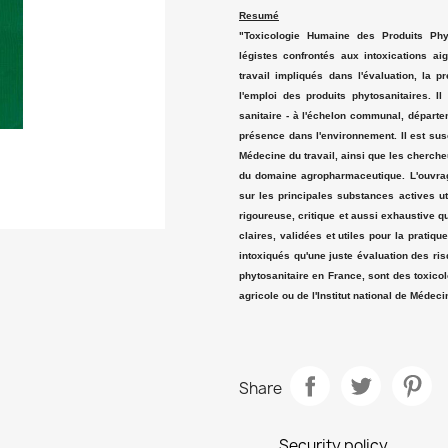
Resumé
"Toxicologie Humaine des Produits Phyt
légistes confrontés aux intoxications a
travail impliqués dans l'évaluation, la p
l'emploi des produits phytosanitaires. 
sanitaire - à l'échelon communal, départem
présence dans l'environnement. Il est susc
Médecine du travail, ainsi que les cherch
du domaine agropharmaceutique. L'ouvra
sur les principales substances actives ut
rigoureuse, critique et aussi exhaustive q
claires, validées et utiles pour la pratiq
intoxiqués qu'une juste évaluation des ris
phytosanitaire en France, sont des toxicol
agricole ou de l'Institut national de Médec
Share
Security policy