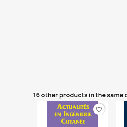
16 other products in the same 
favorite_border