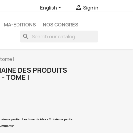


English
Sign in
MA-EDITIONS
NOS CONGRÈS
search
tome I
AINE DES PRODUITS
- TOME I
uxième partie : Les Insecticides - Troisième partie
Fumigants"