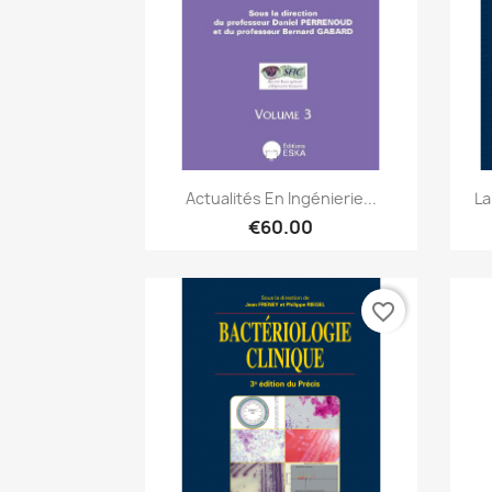
Quick view

Actualités En Ingénierie...
La
€60.00
favorite_border