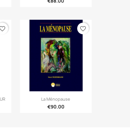
€88.00
vorite_border
favorite_border
Quick view

EUR
La Ménopause
€90.00