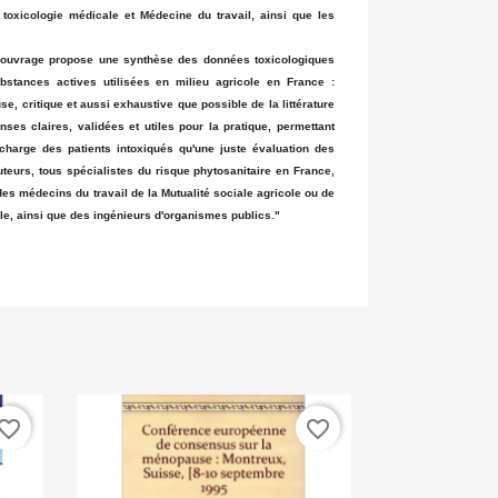
 toxicologie médicale et Médecine du travail, ainsi que les
'ouvrage propose une synthèse des données toxicologiques
ubstances actives utilisées en milieu agricole en France :
e, critique et aussi exhaustive que possible de la littérature
nses claires, validées et utiles pour la pratique, permettant
 charge des patients intoxiqués qu'une juste évaluation des
uteurs, tous spécialistes du risque phytosanitaire en France,
des médecins du travail de la Mutualité sociale agricole ou de
cole, ainsi que des ingénieurs d'organismes publics."
vorite_border
favorite_border