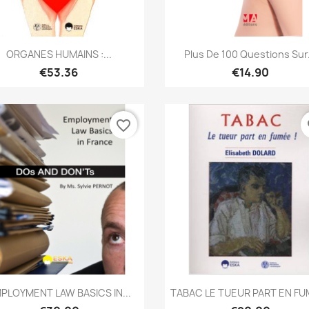
Quick view
Quick view


ORGANES HUMAINS :...
Plus De 100 Questions Sur.
€53.36
€14.90
favorite_border
fa
Quick view
Quick view


PLOYMENT LAW BASICS IN...
TABAC LE TUEUR PART EN FU