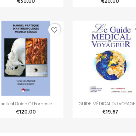
€30.00
€20.00
favorite_border
fa
Quick view
Quick view


ractical Guide Of Forensic...
GUIDE MÉDICAL DU VOYAG
€120.00
€19.67