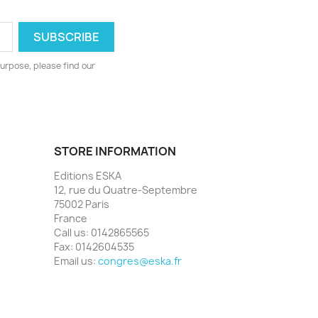
urpose, please find our
STORE INFORMATION
Editions ESKA
12, rue du Quatre-Septembre
75002 Paris
France
Call us:
0142865565
Fax:
0142604535
Email us:
congres@eska.fr