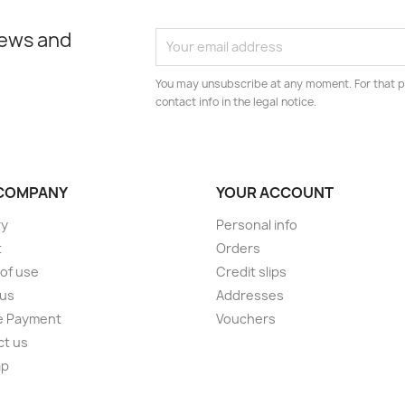
news and
You may unsubscribe at any moment. For that p
contact info in the legal notice.
COMPANY
YOUR ACCOUNT
ry
Personal info
t
Orders
of use
Credit slips
 us
Addresses
e Payment
Vouchers
ct us
ap
s