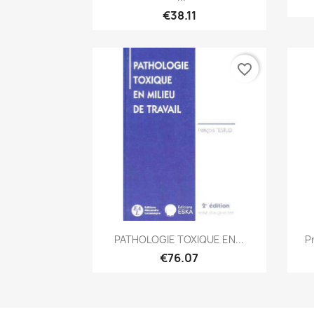
€38.11
favorite_border
Quick view

PATHOLOGIE TOXIQUE EN...
P
€76.07