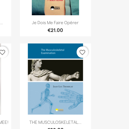
Quick view

..
Je Dois Me Faire Opérer
€21.00
vorite_border
favorite_border
Quick view

MEE!
THE MUSCULOSKELETAL...