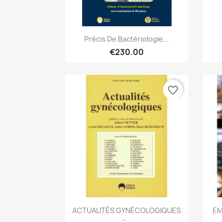
Quick view

Précis De Bactériologie...
€230.00
favorite_border
Quick view

ACTUALITÉS GYNÉCOLOGIQUES
EM
-...