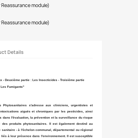
r Reassurance module)
r Reassurance module)
ct Details
x - Deuxième partie : Les Insecticides - Troisième partie
: Les Fumigants"
 Phytosanitaires s'adresse aux cliniciens, urgentistes et
ntoxications aiguës et chroniques par les pesticides, ainsi
 dans l'évaluation, la prévention et la surveillance du risque
i des produits phytosanitaires. Il est également destiné au
e sanitaire - à l'échelon communal, départemental ou régional
es liés à leur présence dans l'environnement. Il est susceptible