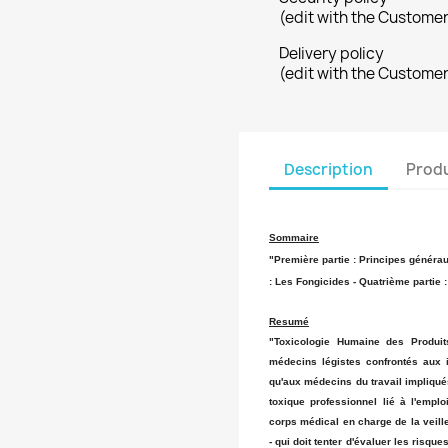
(edit with the Custome
Delivery policy
(edit with the Custome
Description
Produ
Sommaire
"Première partie : Principes générau
: Les Fongicides - Quatrième partie 
Resumé
"Toxicologie Humaine des Produits
médecins légistes confrontés aux i
qu'aux médecins du travail impliqués
toxique professionnel lié à l'emplo
corps médical en charge de la veill
- qui doit tenter d'évaluer les risqu