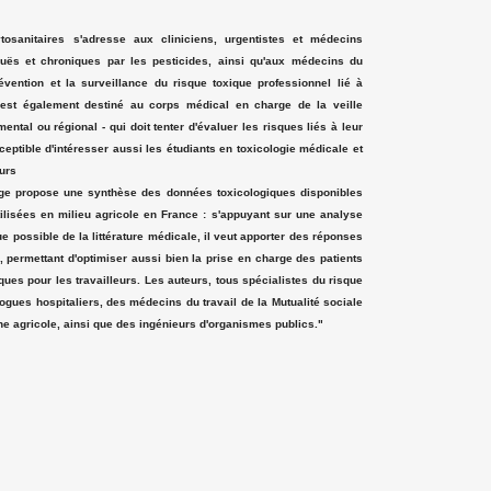
osanitaires s'adresse aux cliniciens, urgentistes et médecins
iguës et chroniques par les pesticides, ainsi qu'aux médecins du
révention et la surveillance du risque toxique professionnel lié à
Il est également destiné au corps médical en charge de la veille
ental ou régional - qui doit tenter d'évaluer les risques liés à leur
eptible d'intéresser aussi les étudiants en toxicologie médicale et
eurs
ge propose une synthèse des données toxicologiques disponibles
ilisées en milieu agricole en France : s'appuyant sur une analyse
ue possible de la littérature médicale, il veut apporter des réponses
ue, permettant d'optimiser aussi bien la prise en charge des patients
ques pour les travailleurs. Les auteurs, tous spécialistes du risque
ogues hospitaliers, des médecins du travail de la Mutualité sociale
ine agricole, ainsi que des ingénieurs d'organismes publics."