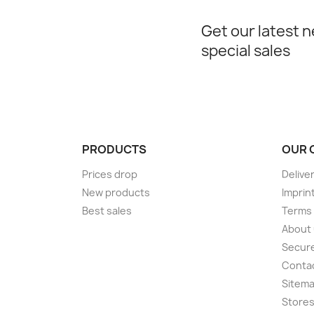
Get our latest 
special sales
PRODUCTS
OUR 
Prices drop
Delive
New products
Imprin
Best sales
Terms 
About
Secur
Conta
Sitem
Store