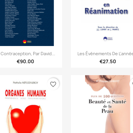
Quick view
Quick view


 Contraception, Par David...
Les Événements De L'année
€90.00
€27.50
favorite_border
fa