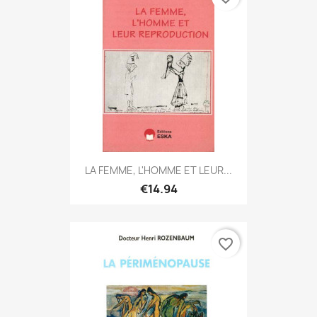
LA FEMME, L'HOMME ET LEUR...
€14.94
favorite_border