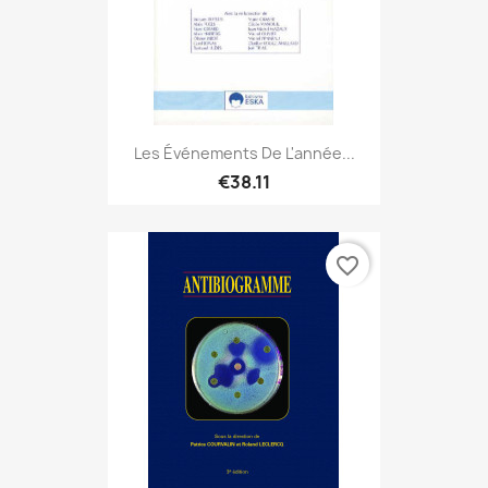
Les Événements De L'année...
€38.11
favorite_border