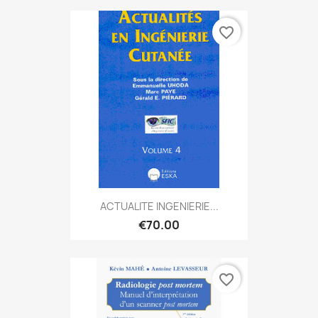
favorite_border
ACTUALITE INGENIERIE...
€70.00
favorite_border