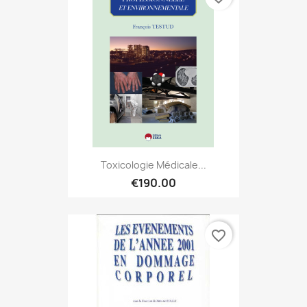
Toxicologie Médicale...
€190.00
favorite_border