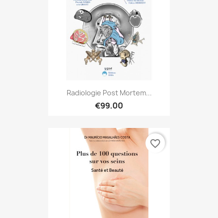
Radiologie Post Mortem...
€99.00
favorite_border