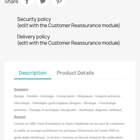
Share
Security policy
(edit with the Customer Reassurance module)
Delivery policy
(edit with the Customer Reassurance module)
Description
Product Details
Sommaire
Biologie - Stérélité - Andrologie - Contraception - Ménopause - Imagerie pelvienne -
Infectiologie - Pathologies gynécologiques bénignes - Sénologie - Cancérologie
pelvienne - Chirurgie et techniques chirurgicales - obstétrique, diagnostic anténatal.
Resumé
Comme en 1999, Henri Rozenbaum et Patrick Madelenat ont accepté de coordonner
et publier un ouvrage synthétisant les principaux évènements de l'année 2000 en
gynécologie-obstétrique. Le lecteur y trouvera un résumé exhaustif des publications