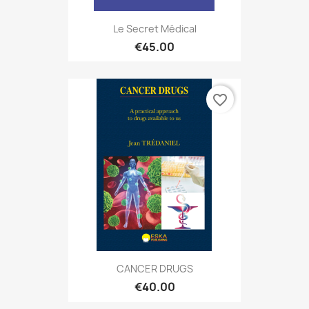
Le Secret Médical
€45.00
favorite_border
CANCER DRUGS
€40.00