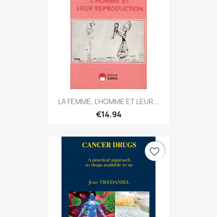
LA FEMME, L'HOMME ET LEUR...
€14.94
favorite_border