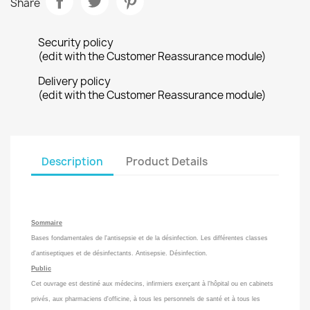
Share
Security policy
(edit with the Customer Reassurance module)
Delivery policy
(edit with the Customer Reassurance module)
Description
Product Details
Sommaire
Bases fondamentales de l'antisepsie et de la désinfection. Les différentes classes
d'antiseptiques et de désinfectants. Antisepsie. Désinfection.
Public
Cet ouvrage est destiné aux médecins, infirmiers exerçant à l'hôpital ou en cabinets
privés, aux pharmaciens d'officine, à tous les personnels de santé et à tous les