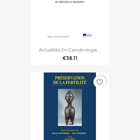
Actualités En Cancérologie...
€38.11
favorite_border