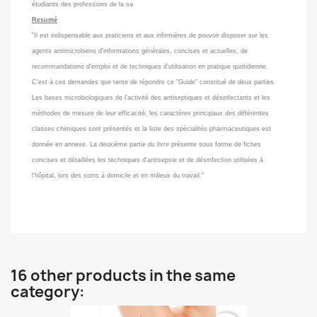
étudiants des professions de la sa
Resumé
"Il est indispensable aux praticiens et aux infirmières de pouvoir disposer sur les
agents antimicrobiens d'informations générales, concises et actuelles, de
recommandations d'emploi et de techniques d'utilisation en pratique quotidienne.
C'est à ces demandes que tente de répondre ce "Guide" constitué de deux parties.
Les bases microbiologiques de l'activité des antiseptiques et désinfectants et les
méthodes de mesure de leur efficacité, les caractères principaux des différentes
classes chimiques sont présentés et la liste des spécialités pharmaceutiques est
donnée en annexe. La deuxième partie du livre présente sous forme de fiches
concises et détaillées les techniques d'antisepsie et de désinfection utilisées à
l'hôpital, lors des soins à domicile et en milieux du travail."
16 other products in the same
category: