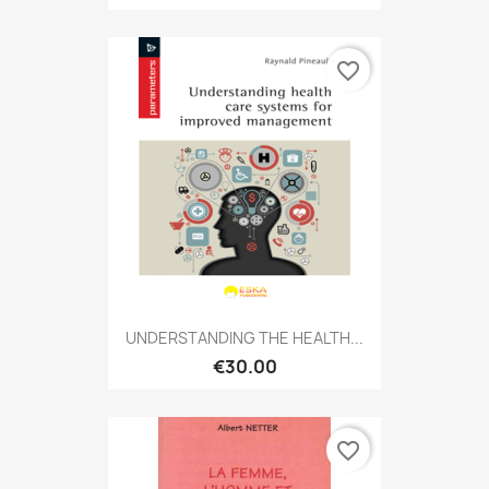
favorite_border
UNDERSTANDING THE HEALTH...
€30.00
favorite_border