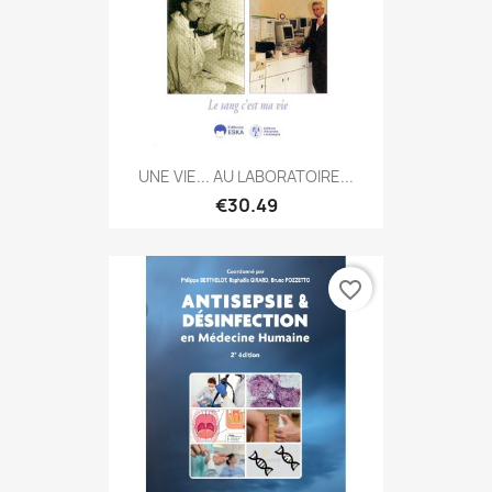
UNE VIE... AU LABORATOIRE...
€30.49
favorite_border