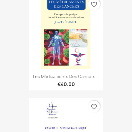
favorite_border
Les Médicaments Des Cancers...
€40.00
favorite_border