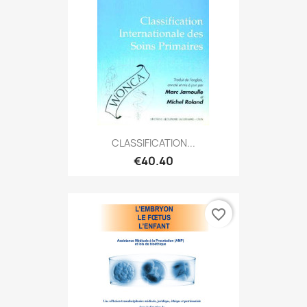
CLASSIFICATION...
€40.40
favorite_border