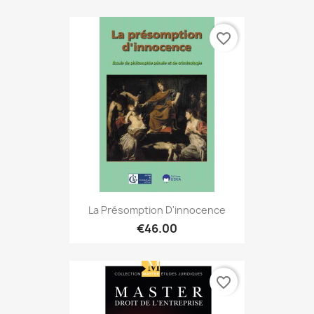
favorite_border
La Présomption D'innocence
€46.00
favorite_border