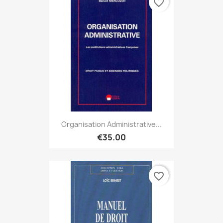
favorite_border
Organisation Administrative...
€35.00
favorite_border