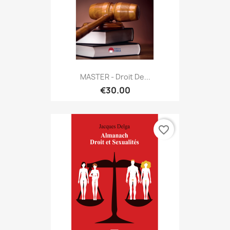
MASTER - Droit De...
€30.00
favorite_border