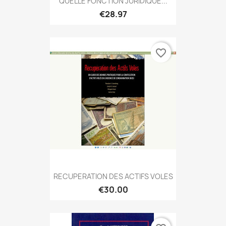
QUELLE FONCTION JURIDIQUE...
€28.97
favorite_border
RECUPERATION DES ACTIFS VOLES
€30.00