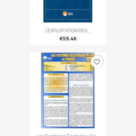
L'EXPLOITATION DES...
€59.46
favorite_border