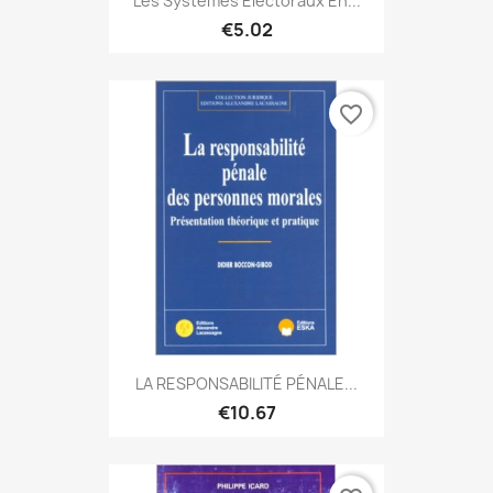
Les Systèmes Électoraux En...
€5.02
favorite_border
LA RESPONSABILITÉ PÉNALE...
€10.67