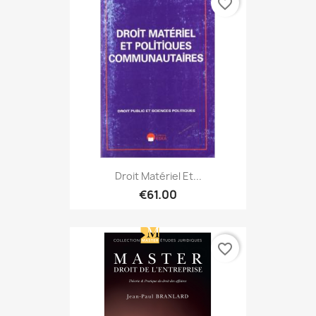
favorite_border
Droit Matériel Et...
€61.00
favorite_border