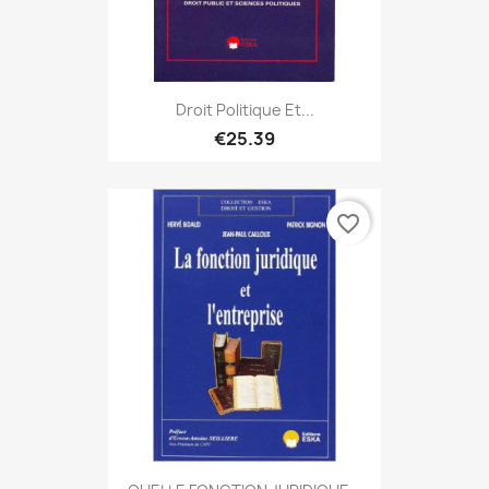
Droit Politique Et...
€25.39
favorite_border