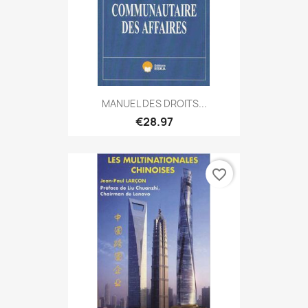
MANUEL DES DROITS...
€28.97
favorite_border