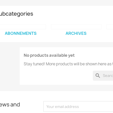
ubcategories
ABONNEMENTS
ARCHIVES
No products available yet
Stay tuned! More products will be shown here as
search
news and