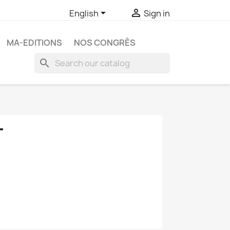


English
Sign in
MA-EDITIONS
NOS CONGRÈS
search
T