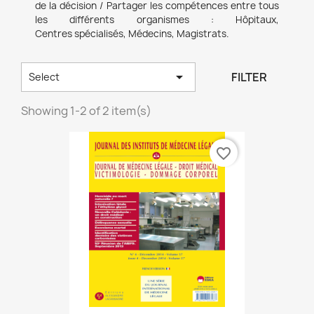
de la décision / Partager les
compétences entre tous
les différents organismes : Hôpitaux,
Centres
spécialisés, Médecins, Magistrats.

FILTER
Select
Showing 1-2 of 2 item(s)
favorite_border