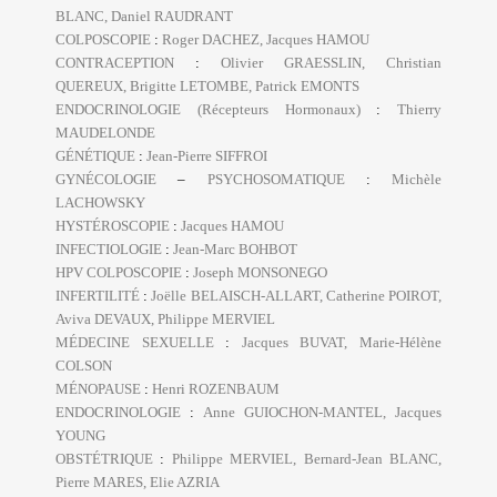
BLANC, Daniel RAUDRANT
COLPOSCOPIE
:
Roger DACHEZ, Jacques HAMOU
CONTRACEPTION
:
Olivier GRAESSLIN, Christian
QUEREUX, Brigitte LETOMBE, Patrick EMONTS
ENDOCRINOLOGIE (Récepteurs Hormonaux)
:
Thierry
MAUDELONDE
GÉNÉTIQUE
:
Jean-Pierre SIFFROI
GYNÉCOLOGIE
–
PSYCHOSOMATIQUE
:
Michèle
LACHOWSKY
HYSTÉROSCOPIE
:
Jacques HAMOU
INFECTIOLOGIE
:
Jean-Marc BOHBOT
HPV
COLPOSCOPIE
:
Joseph MONSONEGO
INFERTILITÉ
:
Joëlle BELAISCH-ALLART, Catherine POIROT,
Aviva DEVAUX, Philippe MERVIEL
MÉDECINE
SEXUELLE
:
Jacques BUVAT, Marie-Hélène
COLSON
MÉNOPAUSE
:
Henri ROZENBAUM
ENDOCRINOLOGIE
:
Anne GUIOCHON-MANTEL, Jacques
YOUNG
OBSTÉTRIQUE
:
Philippe MERVIEL, Bernard-Jean BLANC,
Pierre MARES, Elie AZRIA