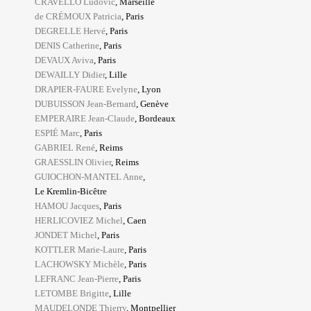
CRAVELLO Ludovic
, Marseille
de CRÉMOUX Patricia
, Paris
DEGRELLE Hervé
, Paris
DENIS Catherine
, Paris
DEVAUX Aviva
, Paris
DEWAILLY Didier
, Lille
DRAPIER-FAURE Evelyne
, Lyon
DUBUISSON Jean-Bernard
, Genève
EMPERAIRE Jean-Claude
, Bordeaux
ESPIÉ Marc
, Paris
GABRIEL René
, Reims
GRAESSLIN Olivier
, Reims
GUIOCHON-MANTEL Anne
,
Le Kremlin-Bicêtre
HAMOU Jacques
, Paris
HERLICOVIEZ Michel
, Caen
JONDET Michel
, Paris
KOTTLER Marie-Laure
, Paris
LACHOWSKY Michèle
, Paris
LEFRANC Jean-Pierre
, Paris
LETOMBE Brigitte
, Lille
MAUDELONDE Thierry
, Montpellier