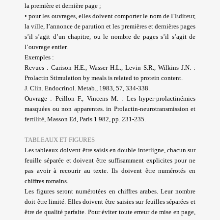
la première et dernière page ;
• pour les ouvrages, elles doivent comporter le nom de I’Editeur,
la ville, I’annonce de parution et les premières et dernières pages
s’il s’agit d’un chapitre, ou le nombre de pages s’il s’agit de
l’ouvrage entier.
Exemples :
Revues : Carison H.E., Wasser H.L., Levin S.R., Wilkins J.N. :
Prolactin Stimulation by meals is related to protein content.
J. Clin. Endocrinol. Metab., 1983, 57, 334-338.
Ouvrage : Peillon F., Vincens M. : Les hyper-prolactinémies
masquées ou non apparentes. in Prolactin-neurotransmission et
fertilité, Masson Ed, Paris 1 982, pp. 231-235.
TABLEAUX ET FIGURES
Les tableaux doivent être saisis en double interligne, chacun sur
feuille séparée et doivent être suffisamment explicites pour ne
pas avoir à recourir au texte. Ils doivent être numérotés en
chiffres romains.
Les figures seront numérotées en chiffres arabes. Leur nombre
doit être limité. Elles doivent être saisies sur feuilles séparées et
être de qualité parfaite. Pour éviter toute erreur de mise en page,