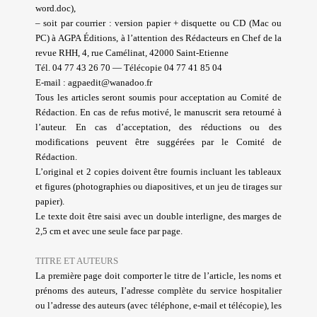
word.doc),
– soit par courrier : version papier + disquette ou CD (Mac ou
PC) à AGPA
Éditions, à l’attention des Rédacteurs en Chef de la
revue RHH, 4, rue Camélinat, 42000 Saint-Etienne
Tél. 04 77 43 26 70 — Télécopie 04 77 41 85 04
E-mail : agpaedit@wanadoo.fr
Tous les articles seront soumis pour acceptation au Comité de
Rédaction. En cas de refus motivé, le manuscrit sera retourné à
l’auteur. En cas d’acceptation, des réductions ou des
modifications peuvent être suggérées par le Comité de
Rédaction.
L’original et 2 copies doivent être fournis incluant les tableaux
et figures (photographies ou diapositives, et un jeu de tirages sur
papier).
Le texte doit être saisi avec un double interligne, des marges de
2,5 cm et avec une seule face par page.
TITRE ET AUTEURS
La première page doit comporter le titre de l’article, les noms et
prénoms des auteurs, I’adresse complète du service hospitalier
ou l’adresse des auteurs (avec téléphone, e-mail et télécopie), les