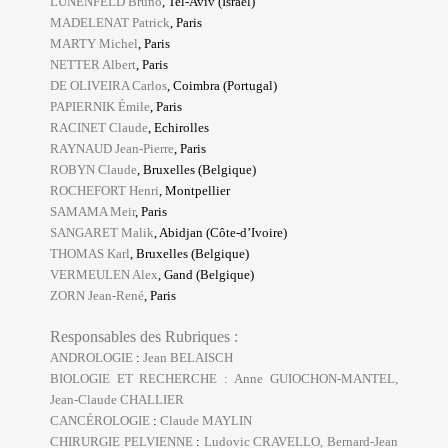
LUNENFELD Bruno
, Tel-Aviv (Israël)
MADELENAT Patrick
, Paris
MARTY Michel
, Paris
NETTER Albert
, Paris
DE
OLIVEIRA Carlos
, Coimbra (Portugal)
PAPIERNIK Émile
, Paris
RACINET Claude
, Echirolles
RAYNAUD Jean-Pierre
, Paris
ROBYN Claude
, Bruxelles (Belgique)
ROCHEFORT Henri
, Montpellier
SAMAMA Meir
, Paris
SANGARET Malik
, Abidjan (Côte-d’Ivoire)
THOMAS Karl
, Bruxelles (Belgique)
VERMEULEN Alex
, Gand (Belgique)
ZORN Jean-René
, Paris
Responsables des Rubriques :
ANDROLOGIE
:
Jean BELAISCH
BIOLOGIE ET RECHERCHE :
Anne GUIOCHON-MANTEL,
Jean-Claude CHALLIER
CANCÉROLOGIE
:
Claude MAYLIN
CHIRURGIE PELVIENNE
:
Ludovic CRAVELLO, Bernard-Jean