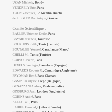
UZAN Michèle
, Bondy
VENDRELY Eric
, Paris
YOUNG Jacques
, Le Kremlin-Bicêtre
de ZIEGLER Dominique
, Genève
Comité Scientifique :
BAULIEU Étienne-Émile
, Paris
BAYARD Francis
, Toulouse
BOUKHRIS Rafik
, Tunis (Tunisie)
BOUTALEB Youssef
, Casablanca (Maroc)
CHELLI M.
, Tunis (Tunisie)
CORVOL Pierre
, Paris
DEXEUS Santiago
, Barcelone (Espagne)
EDWARDS Roberts G.
, Cambridge (Angleterre)
FRYDMAN René,
Paris-Clamart
GASPARD Ulysse
, Liège (Belgique)
GENAZZANI Andrea
, Modena (Italie)
GINSBURG Jean
, Londres (Angleterre)
GORINS André
, Paris
KELLY
Paul
, Paris
LABRIE Fernand
, Québec (Canada)