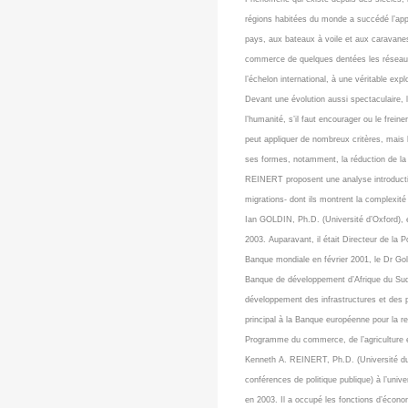
régions habitées du monde a succédé l’app
pays, aux bateaux à voile et aux caravanes
commerce de quelques dentées les réseaux 
l’échelon international, à une véritable expl
Devant une évolution aussi spectaculaire,
l’humanité, s’il faut encourager ou le frein
peut appliquer de nombreux critères, mais
ses formes, notamment, la réduction de l
REINERT proposent une analyse introductiv
migrations- dont ils montrent la complexit
Ian GOLDIN, Ph.D. (Université d’Oxford), 
2003. Auparavant, il était Directeur de la 
Banque mondiale en février 2001, le Dr Gol
Banque de développement d’Afrique du Sud q
développement des infrastructures et des pe
principal à la Banque européenne pour la 
Programme du commerce, de l’agriculture
Kenneth A. REINERT, Ph.D. (Université du 
conférences de politique publique) à l’uni
en 2003. Il a occupé les fonctions d’économ