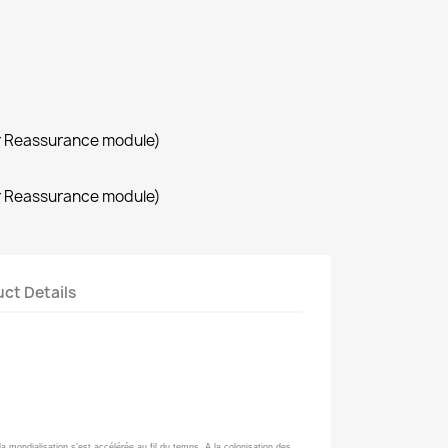
r Reassurance module)
r Reassurance module)
ct Details
 mondialisation s’est accélérée au fil du temps. A la colonisation des