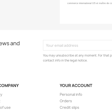
commerce international US et maître de co
news and
You may unsubscribe at any moment. For that p
contact info in the legal notice.
COMPANY
YOUR ACCOUNT
ry
Personal info
t
Orders
of use
Credit slips