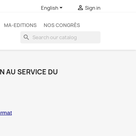


English
Sign in
MA-EDITIONS
NOS CONGRÈS
search
N AU SERVICE DU
ormat