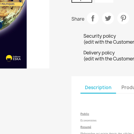
Share
Security policy
(edit with the Custome
Delivery policy
(edit with the Custome
Description
Produ
Public
Economistes
Resumé
Phénomène qui existe depuis des siècles, la