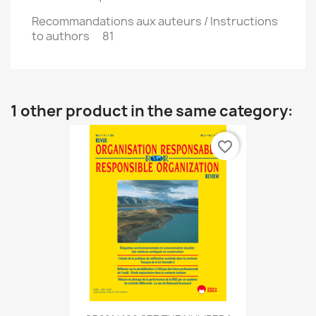
Recommandations aux auteurs / Instructions
to authors 81
1 other product in the same category:
favorite_border