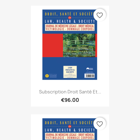
favorite_border
Subscription Droit Santé Et...
€96.00
favorite_border