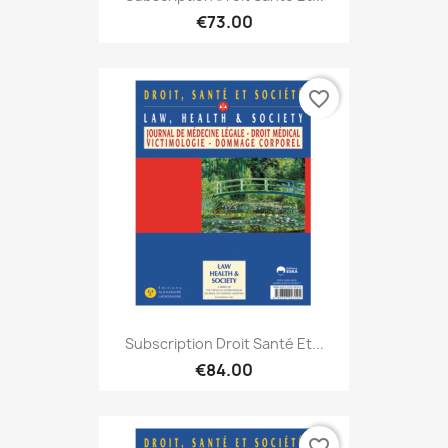
€73.00
favorite_border
Subscription Droit Santé Et...
€84.00
favorite_border