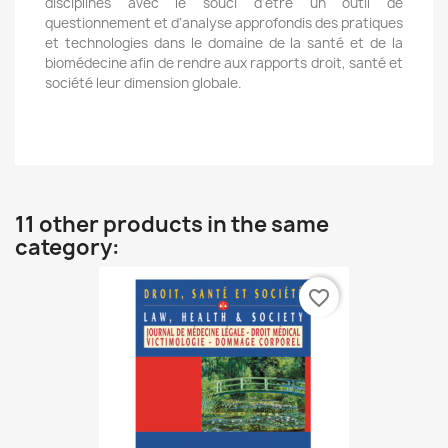
disciplines avec le souci
d’être un outil de
questionnement et d’analyse approfondis des pratiques
et
technologies dans le domaine de la santé et de la
biomédecine afin de
rendre aux rapports droit, santé et
société leur dimension globale.
11 other products in the same
category:
favorite_border