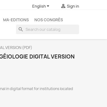


English
Sign in
MA-EDITIONS
NOS CONGRÈS
search
TAL VERSION (PDF)
ÉIOLOGIE DIGITAL VERSION
nal in digital format for institutions located