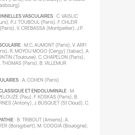
trasbourg)
ONNELLES VASCULAIRES
: C. VAISLIC
ours), P.J. TOUBOUL (Paris), F. CHLEIR
Paris), V. CREBASSA (Montpellier), J.P.
SCULAIRE
: M.C. AUMONT (Paris), V. ARFI
ris), R. MOYOU MOGO (Cergy) (tabac), A.
NTIN (Toulouse), C. CHAPELON (Paris),
D. THOMAS (Paris), B. VILLEMUR
ULAIRES
: A. COHEN (Paris)
 CLASSIQUE ET ENDOLUMINALE
: M.
 PELOUZE (Pau), F. KOSKAS (Paris), B.
RNES (Antony), J. BUSQUET (St Cloud), C.
PATHIE
: B. TRIBOUT (Amiens), A.
YER (Boisgibert), M. COGGIA (Boulogne),