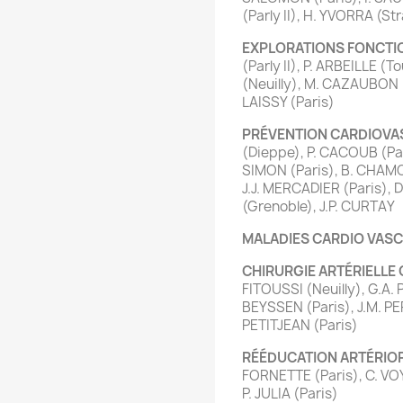
(Parly II), H. YVORRA (S
EXPLORATIONS FONCTI
(Parly II), P. ARBEILLE (T
(Neuilly), M. CAZAUBON (
LAISSY (Paris)
PRÉVENTION CARDIOVA
(Dieppe), P. CACOUB (Pa
SIMON (Paris), B. CHAMO
J.J. MERCADIER (Paris), 
(Grenoble), J.P. CURTAY
MALADIES CARDIO VASC
CHIRURGIE ARTÉRIELLE
FITOUSSI (Neuilly), G.A.
BEYSSEN (Paris), J.M. PE
PETITJEAN (Paris)
RÉÉDUCATION ARTÉRIO
FORNETTE (Paris), C. VO
P. JULIA (Paris)