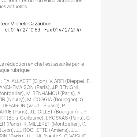
 vulnérantes ou non vulnérantes et les
es actuelles.
cteur Michèle Cazaubon
- Tél. 01 47 27 10 63 - Fax 01 47 27 21 47 -
La rédaction en chef est assurée par le
aque rubrique
: F.A. ALLAERT (Dijon), V. ARFI (Dieppe), F.
LANCHEMAISON (Paris), J.P. BENIGNI
ontpellier), M. BENHAMOU (Paris), A.
EIR (Neuilly), M. COGGIA (Boulogne), G.
 DEPAIRON (Vaud - Suisse), P.
DE (Paris), J.L. GILLET (Bourgoin), J.P.
T (Bois-Guillaume), I. KOSKAS (Paris), C.
R (Paris), R. MILLERET (Montpellier), D.
(Lyon), J.J. ROCHETTE (Amiens), J.L.
N (Paris), J.L. UHL (Neuilly), C. VAISLIC