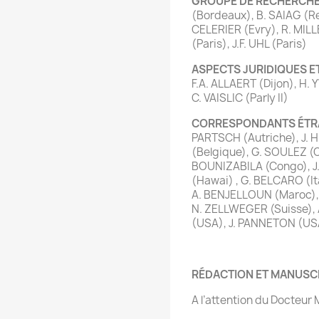
GROUPE DE RECHERCHE /
(Bordeaux), B. SAIAG (R
CELERIER (Evry), R. MIL
(Paris), J.F. UHL (Paris)
ASPECTS JURIDIQUES E
F.A. ALLAERT (Dijon), H.
C. VAISLIC (Parly II)
CORRESPONDANTS ÉT
PARTSCH (Autriche), J.
(Belgique), G. SOULEZ (
BOUNIZABILA (Congo), J
(Hawai) , G. BELCARO (Ital
A. BENJELLOUN (Maroc), 
N. ZELLWEGER (Suisse), 
(USA), J. PANNETON (US
RÉDACTION ET MANUSC
A l’attention du Docteu