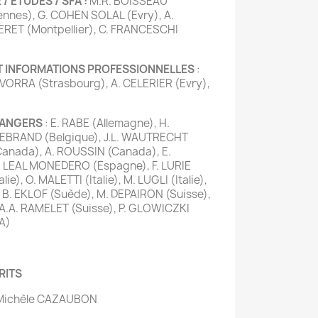
 ÉTUDES / SFA :
M.R. BOISSEAU
ennes), G. COHEN SOLAL (Evry), A.
LERET (Montpellier), C. FRANCESCHI
T INFORMATIONS PROFESSIONNELLES
:
 YVORRA (Strasbourg), A. CELERIER (Evry),
RANGERS
: E. RABE (Allemagne), H.
 HEBRAND (Belgique), J.L. WAUTRECHT
Canada), A. ROUSSIN (Canada), E.
. LEAL MONEDERO (Espagne), F. LURIE
ie), O. MALETTI (Italie), M. LUGLI (Italie),
B. EKLOF (Suède), M. DEPAIRON (Suisse),
A.A. RAMELET (Suisse), P. GLOWICZKI
A)
RITS
r Michèle CAZAUBON