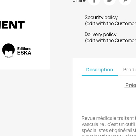
Share
Security policy
(edit with the Custome
Delivery policy
(edit with the Custome
Description
Produ
Prés
Revue médicale traitant 
vasculaire : c'est un outi
spécialistes et générali