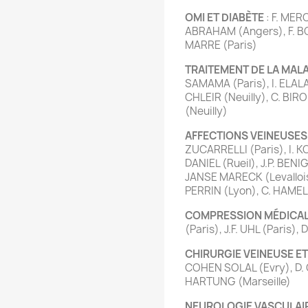
OMI ET DIABÈTE
: F. MERC
ABRAHAM (Angers), F. BO
MARRE (Paris)
TRAITEMENT DE LA MA
SAMAMA (Paris), I. ELALA
CHLEIR (Neuilly), C. BIRO
(Neuilly)
AFFECTIONS VEINEUSE
ZUCARRELLI (Paris), I. K
DANIEL (Rueil), J.P. BENI
JANSE MARECK (Levallois),
PERRIN (Lyon), C. HAM
COMPRESSION MÉDICA
(Paris), J.F. UHL (Paris),
CHIRURGIE VEINEUSE 
COHEN SOLAL (Evry), D. 
HARTUNG (Marseille)
NEUROLOGIE VASCULAI