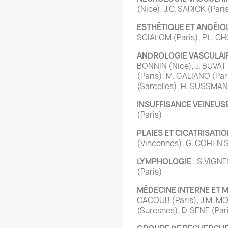
(Nice), J.C. SADICK (Pari
ESTHÉTIQUE ET ANGÉIO
SCIALOM (Paris), P.L. C
ANDROLOGIE VASCULAI
BONNIN (Nice), J. BUVAT 
(Paris), M. GALIANO (Par
(Sarcelles), H. SUSSMAN 
INSUFFISANCE VEINEUS
(Paris)
PLAIES ET CICATRISATI
(Vincennes), G. COHEN 
LYMPHOLOGIE
: S.VIGNES
(Paris)
MÉDECINE INTERNE ET 
CACOUB (Paris), J.M. MO
(Suresnes), D. SENE (Par