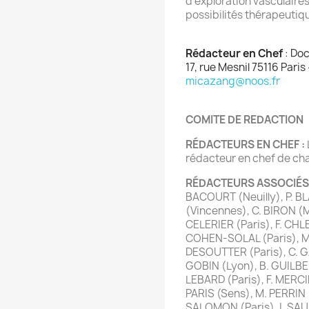
d'exploration vasculaires
possibilités thérapeutiqu
Rédacteur en Chef
: Do
17, rue Mesnil 75116 Paris 
micazang@noos.fr
COMITE DE REDACTION
RÉDACTEURS EN CHEF :
rédacteur en chef de ch
RÉDACTEURS ASSOCIÉS
BACOURT (Neuilly), P. B
(Vincennes), C. BIRON (M
CELERIER (Paris), F. CHL
COHEN-SOLAL (Paris), M.
DESOUTTER (Paris), C. GAR
GOBIN (Lyon), B. GUILBER
LEBARD (Paris), F. MERCIE
PARIS (Sens), M. PERRIN 
SALOMON (Paris), I. SAURI