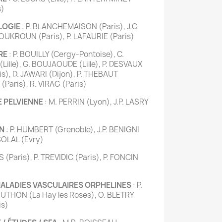
s)
LOGIE
: P. BLANCHEMAISON (Paris), J.C.
HOUKROUN (Paris), P. LAFAURIE (Paris)
RE
: P. BOUILLY (Cergy-Pontoise), C.
(Lille), G. BOUJAOUDE (Lille), P. DESVAUX
is), D. JAWARI (Dijon), P. THEBAUT
(Paris), R. VIRAG (Paris)
E PELVIENNE
: M. PERRIN (Lyon), J.P. LASRY
ON
: P. HUMBERT (Grenoble), J.P. BENIGNI
SOLAL (Evry)
 (Paris), P. TREVIDIC (Paris), P. FONCIN
MALADIES VASCULAIRES ORPHELINES
: P.
UTHON (La Hay les Roses), O. BLETRY
is)