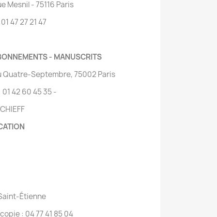
ue Mesnil - 75116 Paris
: 01 47 27 21 47
 ABONNEMENTS - MANUSCRITS
du Quatre-Septembre, 75002 Paris
 : 01 42 60 45 35 -
TCHIEFF
CATION
Saint-Étienne
écopie : 04 77 41 85 04