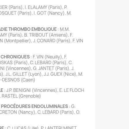
IER (Paris), I. ELALAMY (Paris), P.
SQUET (Paris), I. GOT (Nancy), M.
LADIE THROMBO EMBOLIQUE
: M.M.
MY (Paris), B. TRIBOUT (Amiens), F.
N (Montpellier), J. CONARD (Paris), F. VIN
S CHRONIQUES
: F. VIN (Neuilly), F.
OSKAS (Paris), C. LEBARD (Paris), C.
GNI (Vincennes), G. JANTET (Paris), J.
 J.L. GILLET (Lyon), J.J. GUEX (Nice), M.
EL-DESNOS (Caen)
LE
: J.P. BENIGNI (Vincennes), E. LE FLOCH
 D. RASTEL (Grenoble)
ET PROCÉDURES ENDOLUMINALES
: G.
CRETON (Nancy), C. LEBARD (Paris), O.
RE
: C. LUCAS (Lille), P. LANTERI MINET