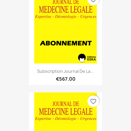
Subscription Journal De La...
€567.00
favorite_border