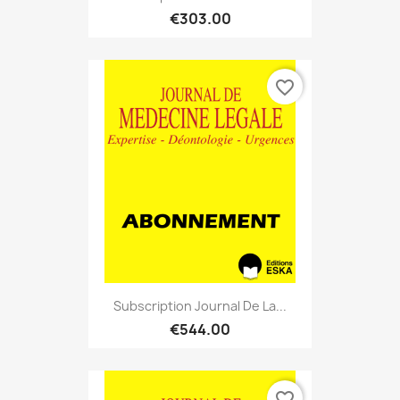
€303.00
favorite_border
Subscription Journal De La...
€544.00
favorite_border