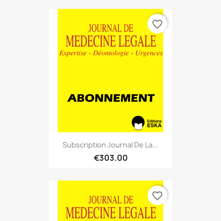
favorite_border
Subscription Journal De La...
€303.00
favorite_border