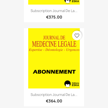
Subscription Journal De La...
€375.00
favorite_border
Subscription Journal De La...
€364.00