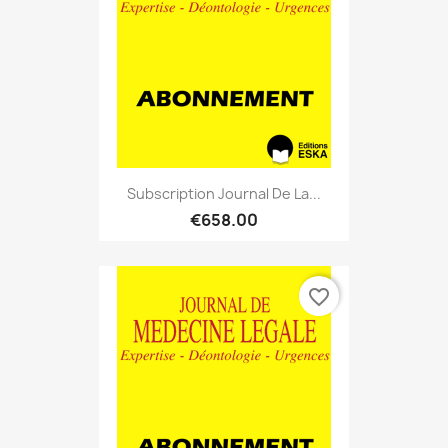
Subscription Journal De La...
€658.00
favorite_border