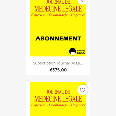
Subscription Journal De La...
€375.00
favorite_border