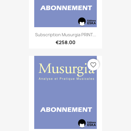
Subscription Musurgia PRINT...
€258.00
favorite_border