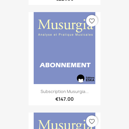
favorite_border
Subscription Musurgia...
€147.00
favorite_border