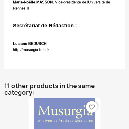
Marie-Noëlle MASSON
, Vice-présidente de lUniversité de
Rennes II
Secrétariat de Rédaction :
Luciane BEDUSCHI
http://musurgia.free.fr
11 other products in the same
category:
favorite_border