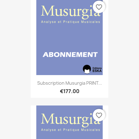
favorite_border
Subscription Musurgia PRINT...
€177.00
favorite_border