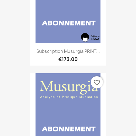
Subscription Musurgia PRINT...
€173.00
favorite_border