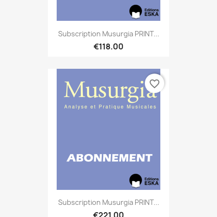
Subscription Musurgia PRINT...
€118.00
favorite_border
Subscription Musurgia PRINT...
€221.00