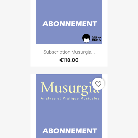
Subscription Musurgia...
€118.00
favorite_border