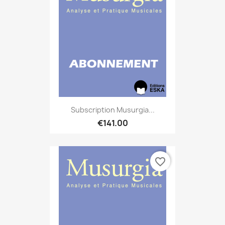
Subscription Musurgia...
€141.00
favorite_border