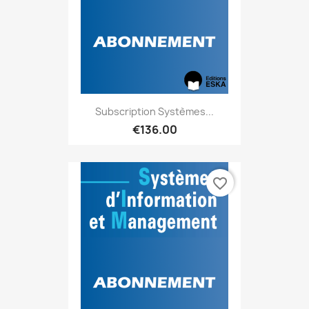
Subscription Systèmes...
€136.00
favorite_border