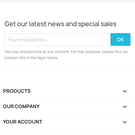
Get our latest news and special sales
You may unsubscribe at any moment. For that purpose, please find our
contact info in the legal notice.
PRODUCTS

OUR COMPANY

YOUR ACCOUNT
