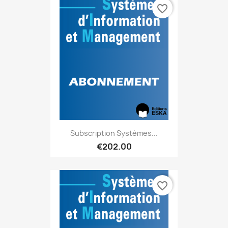
favorite_border
Subscription Systèmes...
€202.00
favorite_border