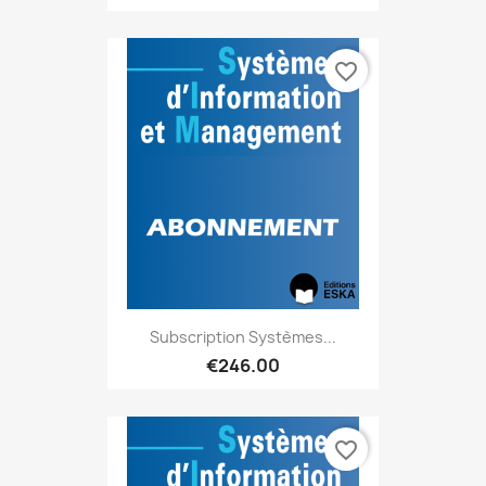
favorite_border
Subscription Systèmes...
€246.00
favorite_border