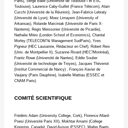
Paris), Serge Baile (Université de Toulouse I et ESC
Toulouse), Laurence Caby-Guillet (France Télécom), Alain
Cucchi (Université de la Réunion), Jean-Fabrice Lebraty
(Université de Lyon), Moez Limayem (University of
Arkansas), Rolande Marciniak (Université de Paris X-
Nanterre), Regis Meissonier (Université de Picardie),
Nathalie Mitev (London School of Economics), Chantal
Morley (TELECOM?& Management SudParis), Yves
Pigneur (HEC Lausanne, Rédacteur en Chef), Robert Reix 
(Univ. de Montpellier II), Suzanne Rivard (HEC?Montréal),
Frantz Rowe (Université de Nantes), Eddie Soulier
(Université de technologie de Troyes), Jacques Thévenot
(Institut Commercial de Nancy) , François-Xavier de
Vaujany (Paris Dauphine), Isabelle Wattiau (ESSEC et
CNAM Paris)
COMITÉ SCIENTIFIQUE
Frédéric Adam (University College, Cork), Florence Allard-
Poesi (Université Paris XII), Mokhtar Amami (College
Kingston, Canada), David Avison (ESSEC), Walter Baets