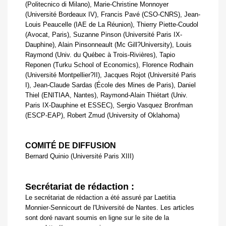
(Politecnico di Milano), Marie-Christine Monnoyer
(Université Bordeaux IV), Francis Pavé (CSO-CNRS), Jean-
Louis Peaucelle (IAE de La Réunion), Thierry Piette-Coudol
(Avocat, Paris), Suzanne Pinson (Université Paris IX-
Dauphine), Alain Pinsonneault (Mc Gill?University), Louis
Raymond (Univ. du Québec à Trois-Rivières), Tapio
Reponen (Turku School of Economics), Florence Rodhain
(Université Montpellier?II), Jacques Rojot (Université Paris
I), Jean-Claude Sardas (École des Mines de Paris), Daniel
Thiel (ENITIAA, Nantes), Raymond-Alain Thiétart (Univ.
Paris IX-Dauphine et ESSEC), Sergio Vasquez Bronfman
(ESCP-EAP), Robert Zmud (University of Oklahoma)
COMITÉ DE DIFFUSION
Bernard Quinio (Université Paris XIII)
Secrétariat de rédaction :
Le secrétariat de rédaction a été assuré par Laetitia
Monnier-Sennicourt de l'Université de Nantes. Les articles
sont doré navant soumis en ligne sur le site de la