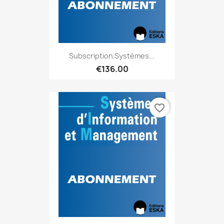
Subscription Systèmes...
€136.00
favorite_border