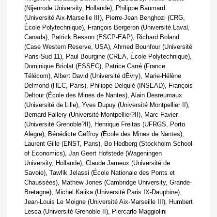
(Nijenrode University, Hollande), Philippe Baumard
(Université Aix-Marseille III), Pierre-Jean Benghozi (CRG,
École Polytechnique), François Bergeron (Université Laval,
Canada), Patrick Besson (ESCP-EAP), Richard Boland
(Case Western Reserve, USA), Ahmed Bounfour (Université
Paris-Sud 11), Paul Bourgine (CREA, École Polytechnique),
Dominique Briolat (ESSEC), Patrice Carré (France
Télécom), Albert David (Université dÉvry), Marie-Hélène
Delmond (HEC, Paris), Philippe Delquié (INSEAD), François
Deltour (École des Mines de Nantes), Alain Desreumaux
(Université de Lille), Yves Dupuy (Université Montpellier II),
Bernard Fallery (Université Montpellier?II), Marc Favier
(Université Grenoble?II), Henrique Freitas (UFRGS, Porto
Alegre), Bénédicte Geffroy (École des Mines de Nantes),
Laurent Gille (ENST, Paris), Bo Hedberg (Stockholm School
of Economics), Jan Geert Hofstede (Wageningen
University, Hollande), Claude Jameux (Université de
Savoie), Tawfik Jelassi (École Nationale des Ponts et
Chaussées), Mathew Jones (Cambridge University, Grande-
Bretagne), Michel Kalika (Université Paris IX-Dauphine),
Jean-Louis Le Moigne (Université Aix-Marseille III), Humbert
Lesca (Université Grenoble II), Piercarlo Maggiolini