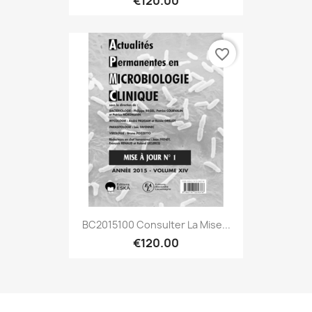
€120.00
favorite_border
BC2015100 Consulter La Mise...
€120.00