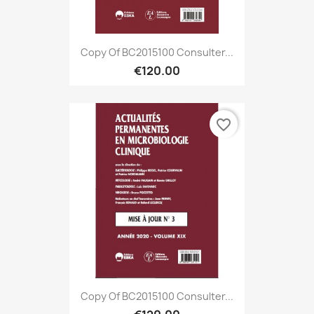
Copy Of BC2015100 Consulter...
€120.00
favorite_border
Copy Of BC2015100 Consulter...