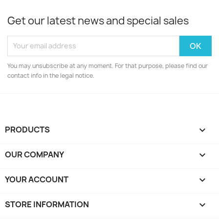
Get our latest news and special sales
You may unsubscribe at any moment. For that purpose, please find our
contact info in the legal notice.
PRODUCTS

OUR COMPANY

YOUR ACCOUNT

STORE INFORMATION
keyboard_arrow_down