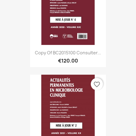
Copy Of BC2015100 Consulter...
€120.00
favorite_border