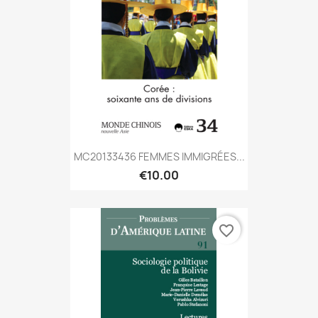
MC20133436 FEMMES IMMIGRÉES...
€10.00
favorite_border