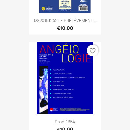
DS20151242 LE PRÉLÈVEMENT...
€10.00
favorite_border
Prod-1354
€10.00