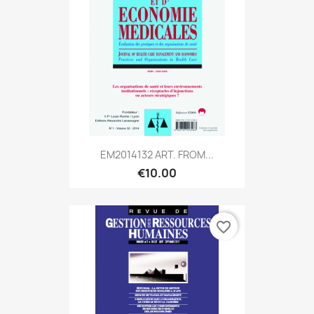
EM2014132 ART. FROM...
€10.00
favorite_border