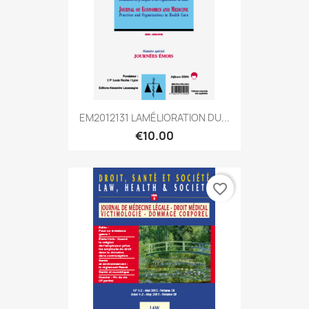
EM2012131 LAMÉLIORATION DU...
€10.00
favorite_border