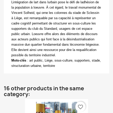
Lintégration de lart dans
lurbain pose le défi de ladhésion de
la population à loeuvre. À cet égard, le travail monumental de
Vincent Solheid, qui orne les colonnes du stade de Sclessin
à Liège, est remarquable par sa capacité à représenter un
cadre cognitif permettant de structurer en sous-culture les
supporters du club du Standard, usagers de cet espace
public urbain. Loeuvre offre alors des éléments de discours
aux acteurs publics qui font face à la désindustrialisation
massive dun quartier fondamental dans léconomie liégeoise.
Elle devient ainsi une ressource pour dire la requalification
possible du territoire industriel.
Mots-clés
:
art public, Liège, sous-culture, supporters, stade,
structuration urbaine, territoire
16 other products in the same
category:
favorite_border