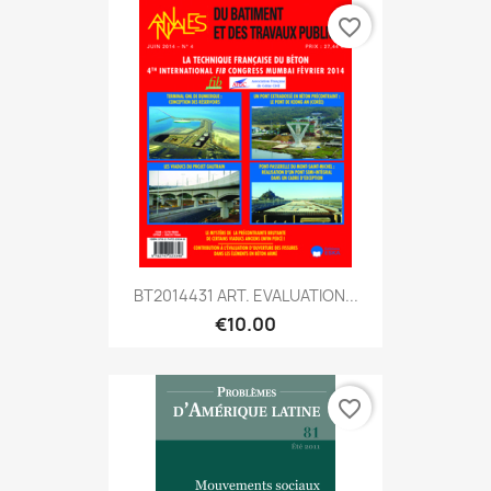
favorite_border
BT2014431 ART. EVALUATION...
€10.00
favorite_border