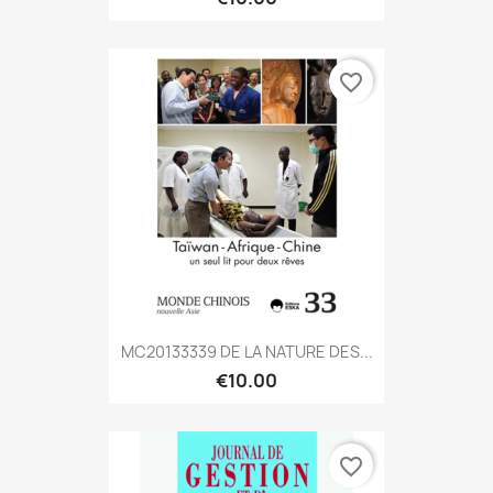
favorite_border
MC20133339 DE LA NATURE DES...
€10.00
favorite_border