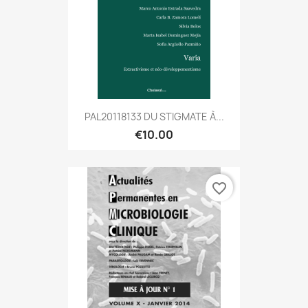
PAL20118133 DU STIGMATE À...
€10.00
favorite_border