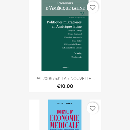
favorite_border
PAL20097531 LA « NOUVELLE...
€10.00
favorite_border