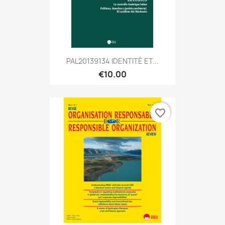
PAL20139134 IDENTITÉ ET...
€10.00
favorite_border