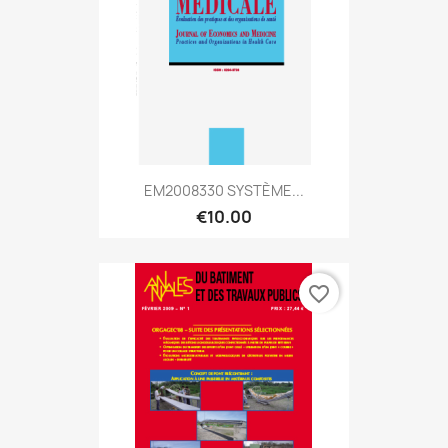
EM2008330 SYSTÈME...
€10.00
favorite_border