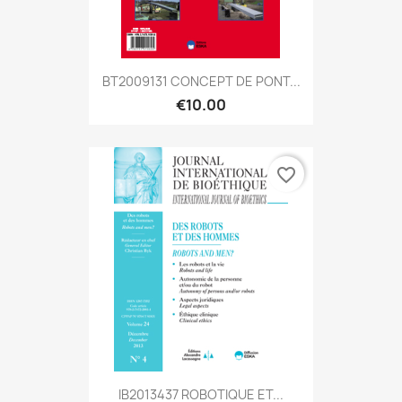
BT2009131 CONCEPT DE PONT...
€10.00
favorite_border
IB2013437 ROBOTIQUE ET...