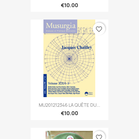
€10.00
favorite_border
MU201212346 LA QUÊTE DU...
€10.00
favorite_border