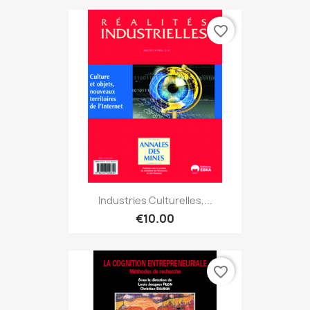
favorite_border
Industries Culturelles,...
€10.00
favorite_border