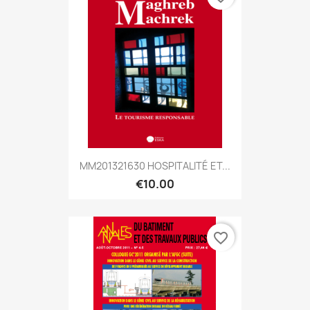
MM201321630 HOSPITALITÉ ET...
€10.00
favorite_border