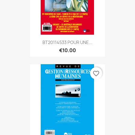
BT20114533 POUR UNE...
€10.00
favorite_border