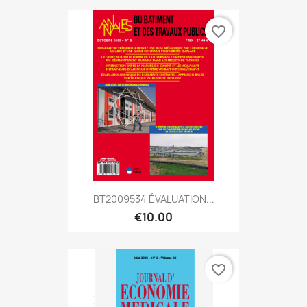
favorite_border
BT2009534 ÉVALUATION...
€10.00
favorite_border