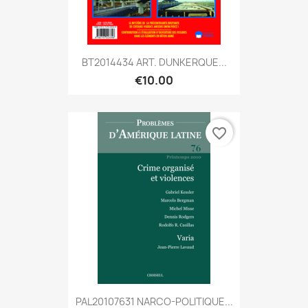
BT2014434 ART. DUNKERQUE...
€10.00
favorite_border
PAL20107631 NARCO-POLITIQUE...