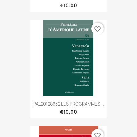
€10.00
favorite_border
PAL20128632 LES PROGRAMMES...
€10.00
favorite_border