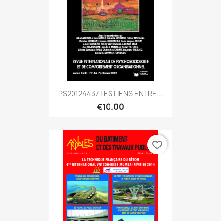
PS20124437 LES LIENS ENTRE...
€10.00
favorite_border