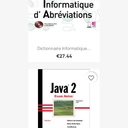
Dictionnaire Informatique...
€27.44
favorite_border