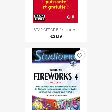
STAR OFFICE 5.2 : L'autre...
€21.19
favorite_border