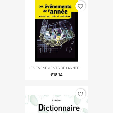
favorite_border
LES EVENEMENTS DE L'ANNÉE :...
€18.14
favorite_border