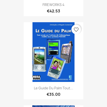
FIREWORKS 4
€42.53
favorite_border
Le Guide Du Palm Tout...
€35.00