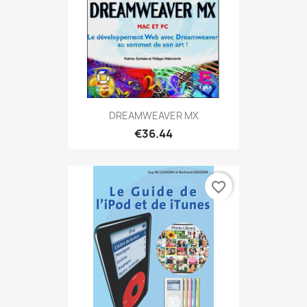
DREAMWEAVER MX
€36.44
favorite_border