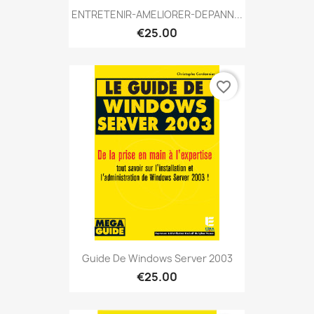
ENTRETENIR-AMELIORER-DEPANN...
€25.00
favorite_border
Guide De Windows Server 2003
€25.00