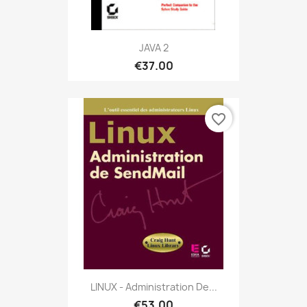
JAVA 2
€37.00
favorite_border
LINUX - Administration De...
€53.00