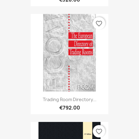
favorite_border
Trading Room Directory...
€792.00
favorite_border