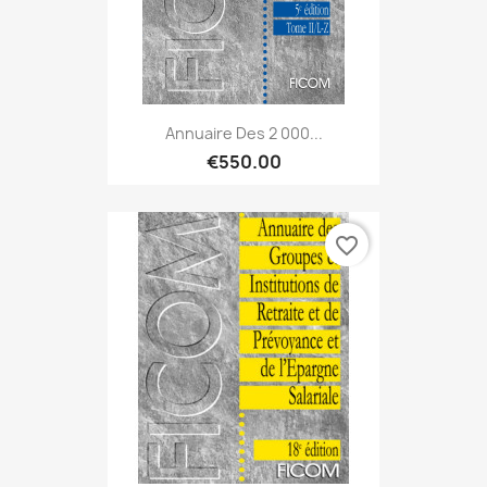
Annuaire Des 2 000...
€550.00
favorite_border