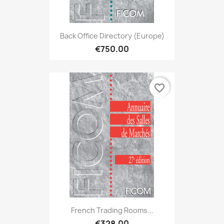
Back Office Directory (Europe)
€750.00
favorite_border
French Trading Rooms...
€328.00