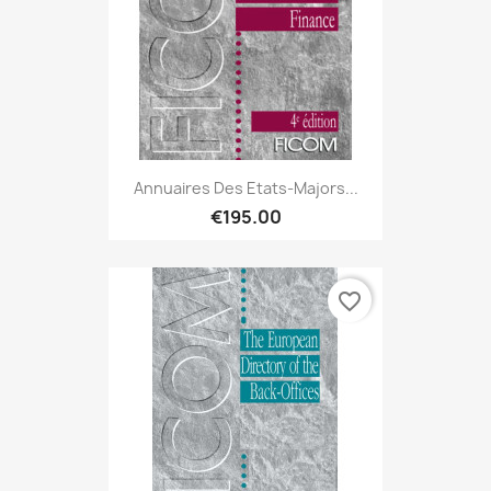
Annuaires Des Etats-Majors...
€195.00
favorite_border