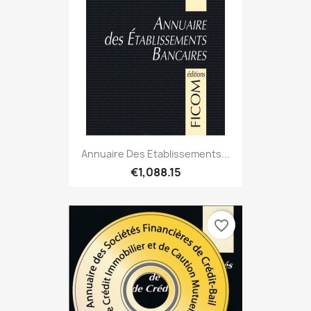
Annuaire Des Etablissements...
€1,088.15
favorite_border