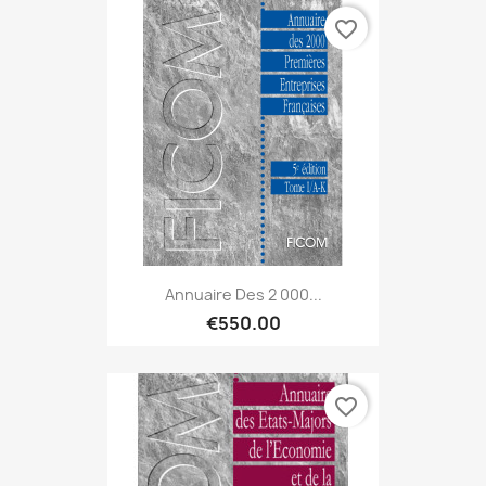
favorite_border
Annuaire Des 2 000...
€550.00
favorite_border