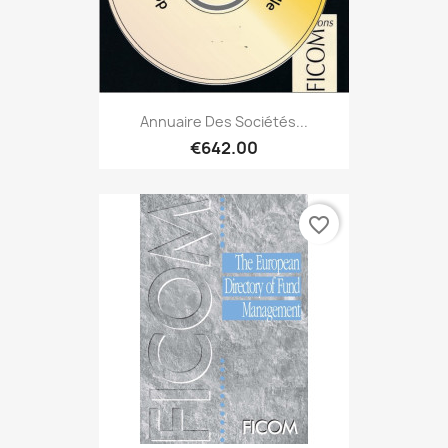
Annuaire Des Sociétés...
€642.00
favorite_border