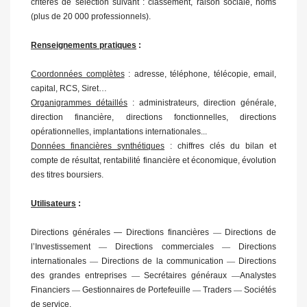
critères de sélection suivant : classement, raison sociale, noms
(plus de 20 000 professionnels).
Renseignements pratiques
:
Coordonnées complètes
: adresse, téléphone, télécopie, email,
capital, RCS, Siret…
Organigrammes détaillés
: administrateurs, direction générale,
direction financière, directions fonctionnelles, directions
opérationnelles, implantations internationales...
Données financières synthétiques
: chiffres clés du bilan et
compte de résultat, rentabilité financière et économique, évolution
des titres boursiers.
Utilisateurs
:
Directions générales
—
Directions financières
—
Directions de
l’Investissement
—
Directions commerciales
—
Directions
internationales
—
Directions de la communication
—
Directions
des grandes entreprises
—
Secrétaires généraux
—
Analystes
Financiers
—
Gestionnaires de Portefeuille
—
Traders
—
Sociétés
de service.