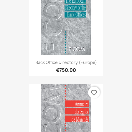
Back Office Directory (Europe)
€750.00
favorite_border