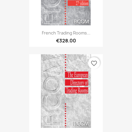
French Trading Rooms...
€328.00
favorite_border