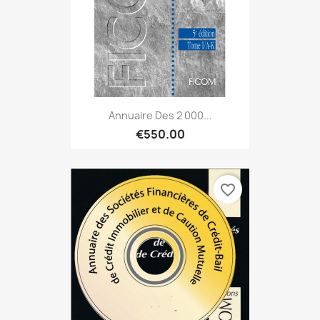
Annuaire Des 2 000...
€550.00
favorite_border