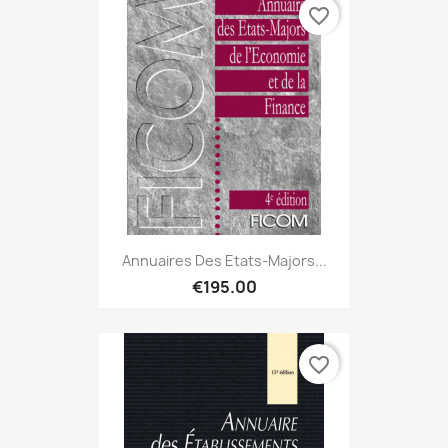
favorite_border
Annuaires Des Etats-Majors...
€195.00
favorite_border