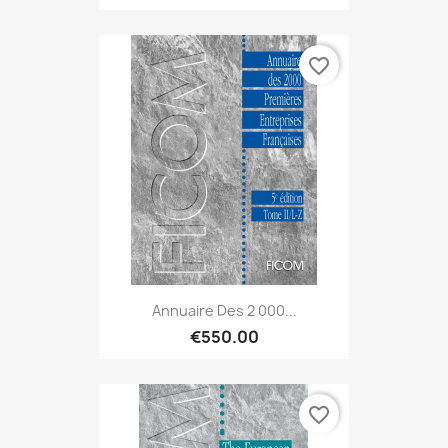
favorite_border
Annuaire Des 2 000...
€550.00
favorite_border