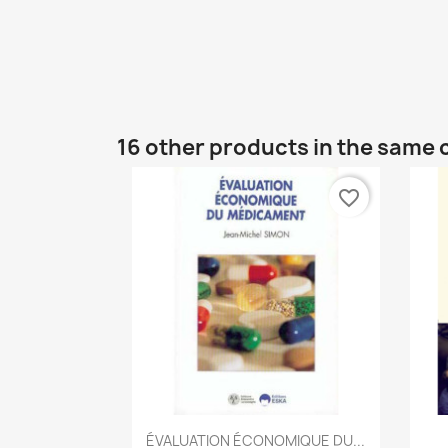
16 other products in the same 
favorite_border
Quick view

ÉVALUATION ÉCONOMIQUE DU...