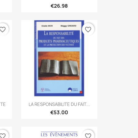
€26.98
vorite_border
favorite_border
Quick view

NTE
LA RESPONSABILITE DU FAIT...
€53.00
vorite_border
favorite_border