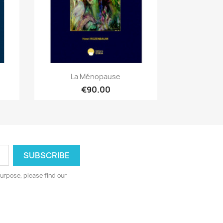
Quick view

La Ménopause
€90.00
urpose, please find our