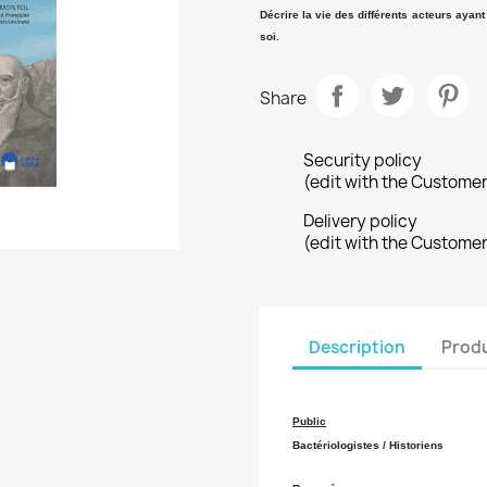
Décrire la vie des différents acteurs ayan
soi.
Share
Security policy
(edit with the Custome
Delivery policy
(edit with the Custome
Description
Produ
Public
Bactériologistes / Historiens