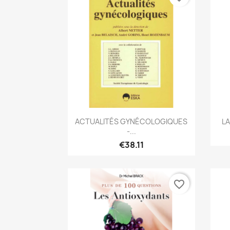
Quick view

ACTUALITÉS GYNÉCOLOGIQUES
L
-...
€38.11
favorite_border