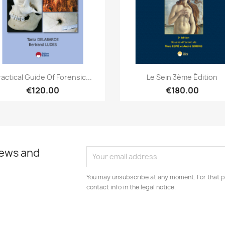
Quick view
Quick view


ractical Guide Of Forensic...
Le Sein 3ème Édition
€120.00
€180.00
news and
You may unsubscribe at any moment. For that p
contact info in the legal notice.