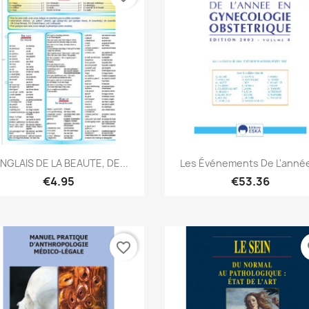
Quick view
Quick view


ANGLAIS DE LA BEAUTE, DE...
Les Événements De L'année
€4.95
€53.36
favorite_border
fa