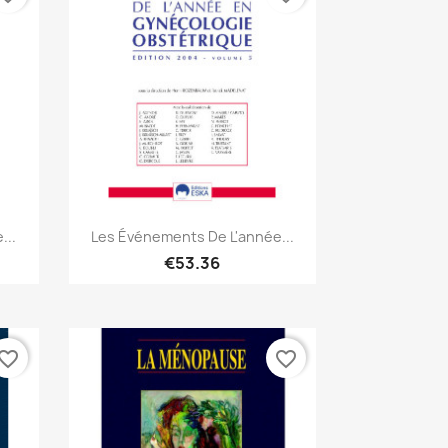
Quick view

...
Les Événements De L'année...
€53.36
vorite_border
favorite_border