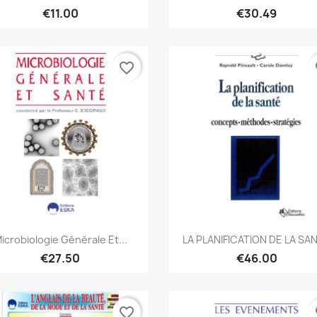
€11.00
€30.49
favorite_border
fa
Quick view
Quick view


icrobiologie Générale Et...
LA PLANIFICATION DE LA SA
€27.50
€46.00
favorite_border
fa