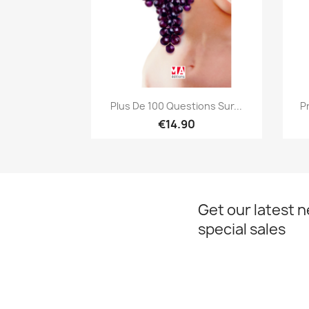
Quick view

Plus De 100 Questions Sur...
P
€14.90
Get our latest 
special sales