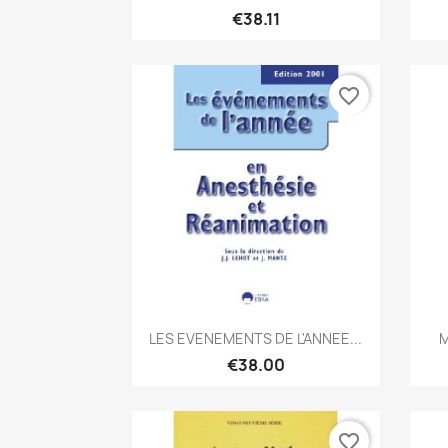
€38.11
favorite_border
Quick view

LES EVENEMENTS DE L'ANNEE...
M
€38.00
favorite_border