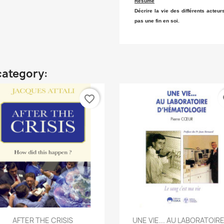
Resumé
Décrire la vie des différents acteu
pas une fin en soi.
category:
favorite_border
fa
Quick view
Quick view


AFTER THE CRISIS
UNE VIE... AU LABORATOIRE.