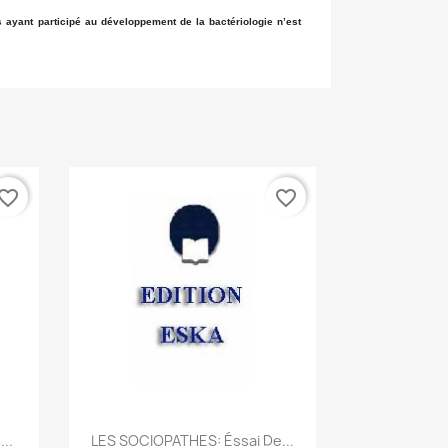
rs ayant participé au développement de la bactériologie n’est
vorite_border
favorite_border
Quick view

..
LES SOCIOPATHES: Éssai De...