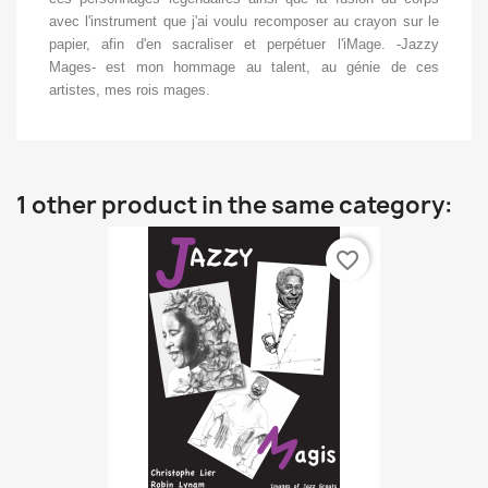
avec l'instrument que j'ai voulu recomposer au crayon sur le
papier, afin d'en sacraliser et perpétuer l'iMage. -Jazzy
Mages- est mon hommage au talent, au génie de ces
artistes, mes rois mages.
1 other product in the same category:
favorite_border