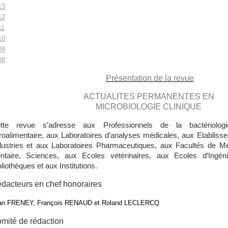
13
12
11
10
09
08
Présentation de la revue
ACTUALITES PERMANENTES EN
MICROBIOLOGIE CLINIQUE
tte revue s’adresse aux Professionnels de la bactériologi
roalimentaire, aux Laboratoires d’analyses médicales, aux Etablisse
dustries et aux Laboratoires Pharmaceutiques, aux Facultés de M
ntaire, Sciences, aux Ecoles vétérinaires, aux Ecoles d’Ingé
liothèques et aux Institutions.
dacteurs en chef honoraires
an FRENEY,
François RENAUD et Roland LECLERCQ
mité de rédaction