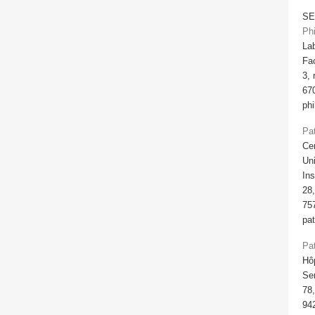
SE
Ph
Lab
Fa
3, 
67
phi
Pa
Cen
Un
Ins
28
75
pat
Pa
Hôp
Ser
78
942