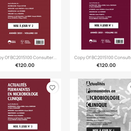
Quick view
Quick view


y Of BC2015100 Consulter...
Copy Of BC2015100 Consulte
€120.00
€120.00
favorite_border
fa