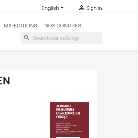


English
Sign in
MA-EDITIONS
NOS CONGRÈS
search
EN