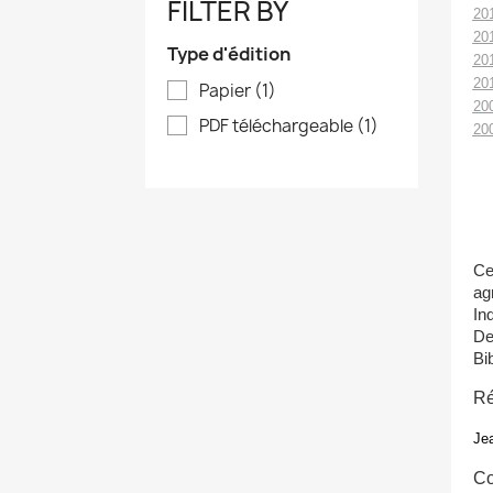
FILTER BY
20
20
Type d'édition
20
20
Papier
(1)
2
0
PDF téléchargeable
(1)
20
Ce
ag
In
De
Bib
Ré
Je
Co