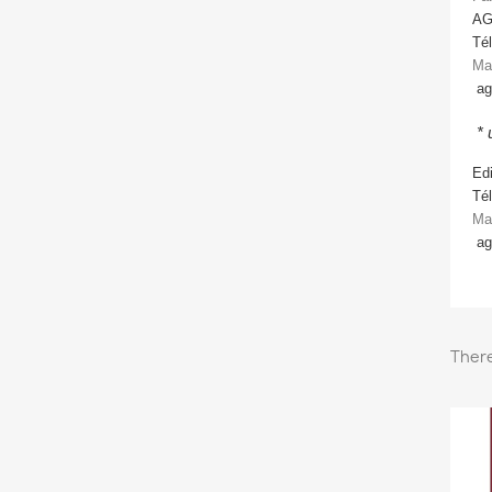
AG
Tél
Ma
ag
* 
Edi
Tél
Ma
ag
There