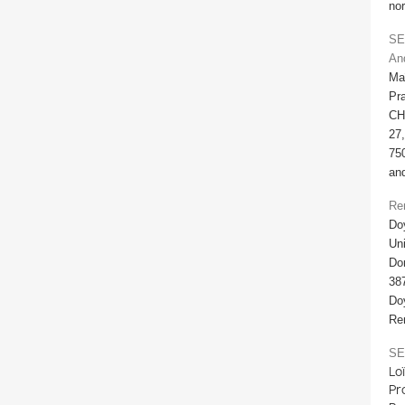
nor
SE
An
Maî
Pra
CH
27
75
an
Re
Do
Uni
Do
38
Do
Ren
SE
Lo
Pr