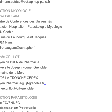
dmann.patrice@bct.ap-hop-paris.fr
CTION MYCOLOGIE
dré PAUGAM
tre de Conférences des Universités
ticien Hospitalier Parasitologie-Mycologie
U Cochin
, rue du Faubourg Saint Jacques
014 Paris
dre.paugam@cch.aphp.fr
née GRILLOT
yen de l’UFR de Pharmacie
versité Joseph Fourier Grenoble I
maine de la Merci
706 LA TRONCHE CEDEX
yen.Pharmacie@ujf-grenoble.fr
ee.grillot@ujf-grenoble.fr
CTION PARASITOLOGIE
ïc FAVENNEC
ofesseur en Pharmacie