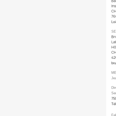
Ba
Ins
CH
76
Lo
SE
Br
La
Hô
CH
42
bru
ME
Je
Dir
Se
75
Tél
Fab