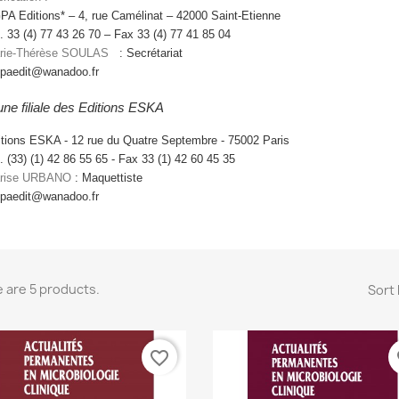
PA Editions* – 4, rue Camélinat – 42000 Saint-Etienne
. 33 (4) 77 43 26 70 – Fax 33 (4) 77 41 85 04
rie-Thérèse SOULAS
: Secrétariat
paedit@wanadoo.fr
une filiale des Editions ESKA
tions ESKA - 12 rue du Quatre Septembre - 75002 Paris
. (33) (1) 42 86 55 65 - Fax 33 (1) 42 60 45 35
rise URBANO
: Maquettiste
paedit@wanadoo.fr
 are 5 products.
Sort 
favorite_border
fa