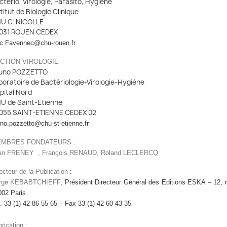
ctério, Virologie, Parasito, Hygiène
titut de Biologie Clinique
U C. NICOLLE
031 ROUEN CEDEX
ic.Favennec@chu-rouen.fr
CTION VIROLOGIE
uno POZZETTO
boratoire de Bactériologie-Virologie-Hygiène
pital Nord
U de Saint-Etienne
055 SAINT-ETIENNE CEDEX 02
no.pozzetto@chu-st-etienne.fr
MBRES FONDATEURS :
an FRENEY , François RENAUD,
Roland LECLERCQ
ecteur de la Publication
:
rge KEBABTCHIEFF
, Président Directeur Général des Editions ESKA – 12,
002 Paris
. 33 (1) 42 86 55 65 – Fax 33 (1) 42 60 43 35
rication :