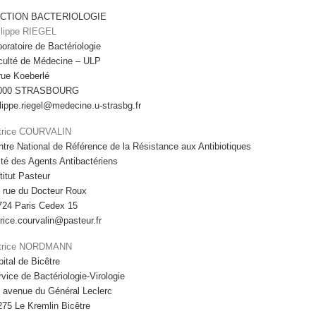
CTION BACTERIOLOGIE
ilippe RIEGEL
oratoire de Bactériologie
culté de Médecine – ULP
rue Koeberlé
000 STRASBOURG
lippe.riegel@medecine.u-strasbg.fr
trice COURVALIN
tre National de Référence de la Résistance aux Antibiotiques
ité des Agents Antibactériens
titut Pasteur
, rue du Docteur Roux
724 Paris Cedex 15
rice.courvalin@pasteur.fr
trice NORDMANN
ital de Bicêtre
vice de Bactériologie-Virologie
, avenue du Général Leclerc
75 Le Kremlin Bicêtre