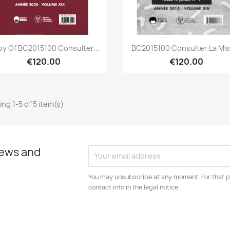
Quick view
Quick view


y Of BC2015100 Consulter...
BC2015100 Consulter La Mise
€120.00
€120.00
ng 1-5 of 5 item(s)
news and
You may unsubscribe at any moment. For that p
contact info in the legal notice.