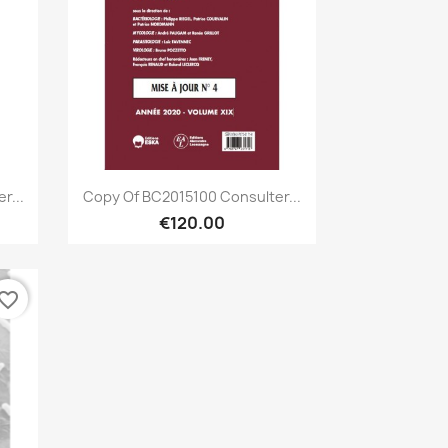
Quick view

r...
Copy Of BC2015100 Consulter...
€120.00
vorite_border