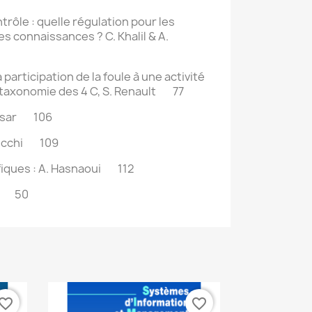
rôle : quelle régulation pour les
es connaissances ?
C. Khalil & A.
articipation de la foule à une activité
taxonomie des 4 C,
S. Renault 77
ssar 106
Cucchi 109
fiques
: A. Hasnaoui 112
nt 50
vorite_border
favorite_border