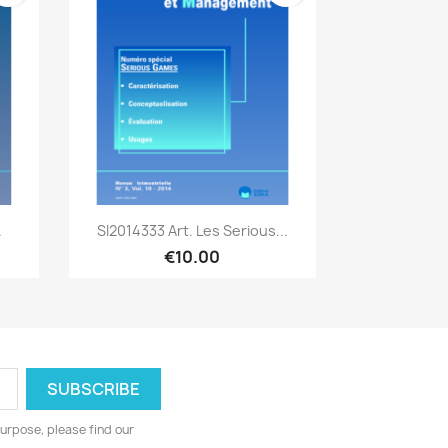
Quick view

.
SI2014333 Art. Les Serious...
€10.00
urpose, please find our