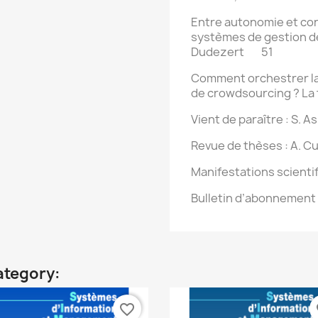
Entre autonomie et cont
systèmes de gestion
d
Dudezert 51
Comment orchestrer la p
de crowdsourcing ? La 
Vient de paraître
S. A
:
Revue de thèses
: A. 
Manifestations scienti
Bulletin d’abonneme
ategory:
favorite_border
fa