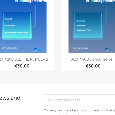
Quick view
Quick view


2014200 SEE THE NUMBER 2
SI2014400 Consulter Le..
€30.00
€30.00
news and
You may unsubscribe at any moment. For that p