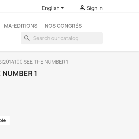


English
Sign in
MA-EDITIONS
NOS CONGRÈS
search
SI2014100 SEE THE NUMBER 1
E NUMBER 1
ble