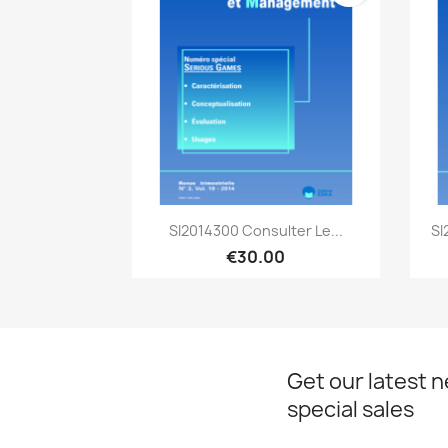
Quick view

SI2014300 Consulter Le...
SI
€30.00
Get our latest 
special sales