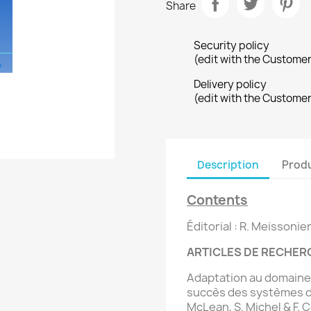
Share
Security policy
(edit with the Custome
Delivery policy
(edit with the Custome
Description
Produ
Contents
Éditorial :
R. Meissoni
ARTICLES DE RECHER
Adaptation au domaine 
succès
des systèmes d’
McLean,
S. Michel & F