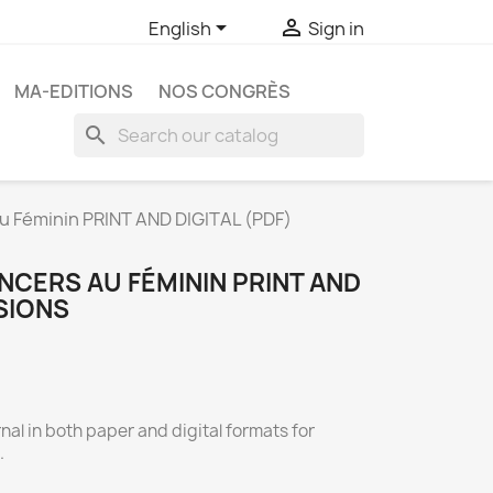


English
Sign in
MA-EDITIONS
NOS CONGRÈS
search
u Féminin PRINT AND DIGITAL (PDF)
NCERS AU FÉMININ PRINT AND
RSIONS
rnal in both paper and digital formats for
.