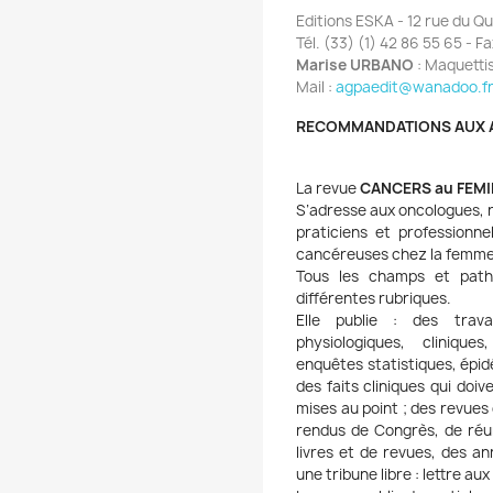
Editions ESKA - 12 rue du Q
Tél. (33) (1) 42 86 55 65 - F
Marise URBANO
: Maquetti
Mail :
agpaedit@wanadoo.f
RECOMMANDATIONS AUX 
La revue
CANCERS au FEMI
S’adresse aux oncologues, 
praticiens et professionn
cancéreuses chez la femme
Tous les champs et path
différentes rubriques.
Elle publie : des trava
physiologiques, clinique
enquêtes statistiques, épidé
des faits cliniques qui doi
mises au point ; des revues
rendus de Congrès, de réu
livres et de revues, des a
une tribune libre : lettre 