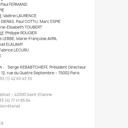
-Paul FERMAND
IE
t
:
Valérie LAURENCE
 DIERAS, Paul COTTU, Marc ESPIE
rie-Elisabeth TOUBERT
if
:
Philippe ROUGIER
e LEBBE, Marie-Françoise AVRIL
mail ELALAMY
Fabrice LECURU
X
n
: Serge KEBABTCHIEFF, Président Directeur
– 12, rue du Quatre Septembre – 75002 Paris
 33 (1) 42 60 43 35
mélinat – 42000 Saint-Etienne
33 (4) 77 41 85 04
 Secrétariat
r
ESKA