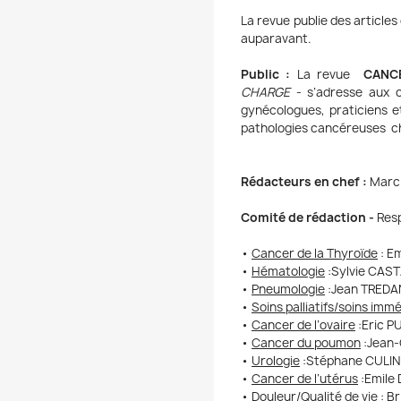
La revue publie des articles
auparavant.
Public :
La revue
CANCE
CHARGE
- s’adresse aux o
gynécologues, praticiens e
pathologies cancéreuses c
Rédacteurs en chef :
Marc 
Comité de rédaction -
Res
•
Cancer de la Thyroïde
:
Em
•
Hématologie
:
Sylvie CAS
•
Pneumologie
:
Jean TREDA
•
Soins palliatifs/soins imm
•
Cancer de l’ovaire
:
Eric 
•
Cancer du poumon
:
Jean-
•
Urologie
:
Stéphane CULI
•
Cancer de l’utérus
:
Emile
•
Douleur/Qualité de vie
:
Br