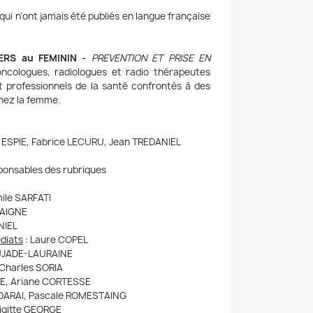
 qui n’ont jamais été publiés en langue française
RS au FEMININ -
PREVENTION ET PRISE EN
ncologues, radiologues et radio thérapeutes
t professionnels de la santé confrontés à des
hez la femme.
ESPIE, Fabrice LECURU, Jean TREDANIEL
ponsables des rubriques
ile SARFATI
TAIGNE
NIEL
édiats
:
Laure COPEL
PUJADE-LAURAINE
Charles SORIA
NE, Ariane CORTESSE
 DARAI, Pascale ROMESTAING
igitte GEORGE