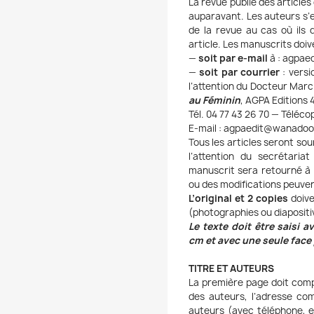
La revue publie des articles
auparavant. Les auteurs s’e
de la revue au cas où ils 
article. Les manuscrits doiv
—
soit par e-mail
à : agpae
—
soit par courrier
: versi
l’attention du Docteur Marc
au Féminin
, AGPA Editions 
Tél. 04 77 43 26 70 — Télécop
E-mail : agpaedit@wanadoo
Tous les articles seront so
l’attention du secrétari
manuscrit sera retourné à 
ou des modifications peuven
L’original et 2 copies
doive
(photographies ou diapositiv
Le texte doit être saisi 
cm et avec une seule face
TITRE ET AUTEURS
La première page doit compo
des auteurs, l’adresse com
auteurs (avec téléphone, e-