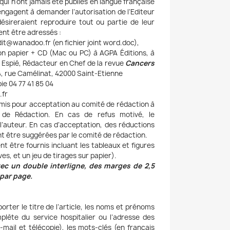
 qui n’ont jamais été publiés en langue française
ngagent à demander l’autorisation de l’Editeur
désireraient reproduire tout ou partie de leur
ent être adressés :
dit@wanadoo.fr (en fichier joint word.doc),
on papier + CD (Mac ou PC) à AGPA Éditions, à
 Espié, Rédacteur en Chef de la revue
Cancers
4, rue Camélinat, 42000 Saint-Etienne
ie 04 77 41 85 04
.fr
umis pour acceptation au comité de rédaction à
at de Rédaction. En cas de refus motivé, le
l’auteur. En cas d’acceptation, des réductions
t être suggérées par le comité de rédaction.
nt être fournis incluant les tableaux et figures
es, et un jeu de tirages sur papier).
avec un double interligne, des marges de 2,5
 par page.
rter le titre de l’article, les noms et prénoms
plète du service hospitalier ou l’adresse des
mail et télécopie), les mots-clés (en français