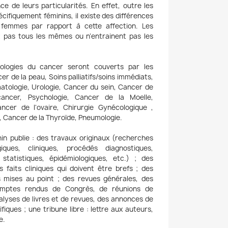
e de leurs particularités. En effet, outre les
ifiquement féminins, il existe des différences
femmes par rapport à cette affection. Les
t pas tous les mêmes ou n’entrainent pas les
ologies du cancer seront couverts par les
er de la peau, Soins palliatifs/soins immédiats,
tologie, Urologie, Cancer du sein, Cancer de
cancer, Psychologie, Cancer de la Moelle,
ancer de l'ovaire, Chirurgie Gynécologique ,
f, Cancer de la Thyroïde, Pneumologie.
n publie : des travaux originaux (recherches
giques, cliniques, procédés diagnostiques,
statistiques, épidémiologiques, etc.) ; des
s faits cliniques qui doivent être brefs ; des
 mises au point ; des revues générales, des
comptes rendus de Congrès, de réunions de
alyses de livres et de revues, des annonces de
fiques ; une tribune libre : lettre aux auteurs,
e.