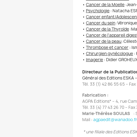
•
Cancer de la Moelle
:
Jean
•
Psychologie
:
Natacha ESP
•
Cancer enfant/Adolescen
•
Cancer du sein
:
Véronique
•
Cancer de la Thyroïde
:
Ma
•
Cancer de l'appareil digest
•
Cancer de la peau
:
Célest
•
Thrombose et cancer
:
Is
•
Chirurgien gynécologue
:
•
Imagerie
: Didier GROHEU
Directeur de la Publicatio
Général des Editions ESKA 
Tél. 33 (1) 42 86 55 65 – Fax
Fabrication :
AGPA Editions* – 4, rue Ca
Tél. 33 (4) 77 43 26 70 – Fax 
Marie-Thérèse SOULAS
:
Mail :
agpaedit@wanadoo.f
* une filiale des Editions 