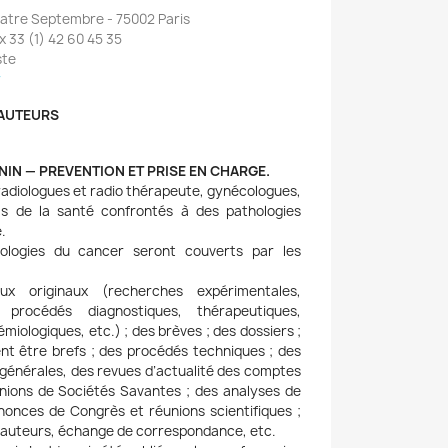
uatre Septembre - 75002 Paris
ax 33 (1) 42 60 45 35
ste
r
AUTEURS
NIN — PREVENTION ET PRISE EN CHARGE.
radiologues et radio thérapeute, gynécologues,
els de la santé confrontés à des pathologies
.
ologies du cancer seront couverts par les
ux originaux (recherches expérimentales,
s, procédés diagnostiques, thérapeutiques,
miologiques, etc.) ; des brèves ; des dossiers ;
vent être brefs ; des procédés techniques ; des
 générales, des revues d’actualité des comptes
nions de Sociétés Savantes ; des analyses de
nnonces de Congrès et réunions scientifiques ;
aux auteurs, échange de correspondance, etc.