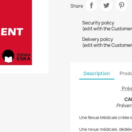
Share
Security policy
(edit with the Custome
Delivery policy
(edit with the Custome
Description
Produ
Prés
CA
Préven
Une Revue Médicale créée 
Une revue médicale, dédiée