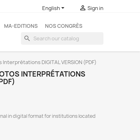


English
Sign in
MA-EDITIONS
NOS CONGRÈS
search
s Interprétations DIGITAL VERSION (PDF)
OTOS INTERPRÉTATIONS
PDF)
nal in digital format for institutions located