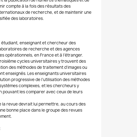
t la publication de numéros thématiques et de
ir compte à la fois des résultats des
ternationaux de recherche, et de maintenir une
sifiée des laboratoires.
c étudiant, enseignant et chercheur des
 laboratoires de recherche et des agences
s opérationnels, en France et à l'étranger.
roisième cycles universitaires y trouvent des
tion des méthodes de traitement d'images ou
sont enseignés. Les enseignants universitaires
olution progressive de l'utilisation des méthodes
s systèmes complexes, et les chercheurs y
en pouvant les comparer avec ceux de leurs
e la revue devrait lui permettre, au cours des
une bonne place dans le groupe des revues
ement.
: