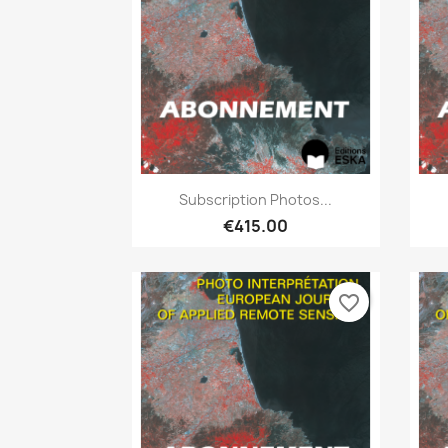
Quick view

Subscription Photos...
€415.00
favorite_border