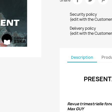
Share
Security policy
(edit with the Custome
Delivery policy
(edit with the Custome
Description
Produ
PRESENT
Revue trimestrielle fo
Max GUY