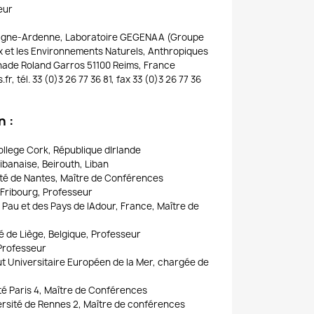
eur
agne-Ardenne, Laboratoire GEGENAA (Groupe
x et les Environnements Naturels, Anthropiques
nade Roland Garros 51100 Reims, France
r, tél. 33 (0)3 26 77 36 81, fax 33 (0)3 26 77 36
n :
ollege Cork, République dIrlande
Libanaise, Beirouth, Liban
ité de Nantes, Maître de Conférences
 Fribourg, Professeur
Pau et des Pays de lAdour, France, Maître de
é de Liège, Belgique, Professeur
 Professeur
ut Universitaire Européen de la Mer, chargée de
é Paris 4, Maître de Conférences
rsité de Rennes 2, Maître de conférences