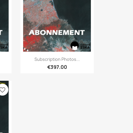
Quick view

Subscription Photos...
€397.00
vorite_border