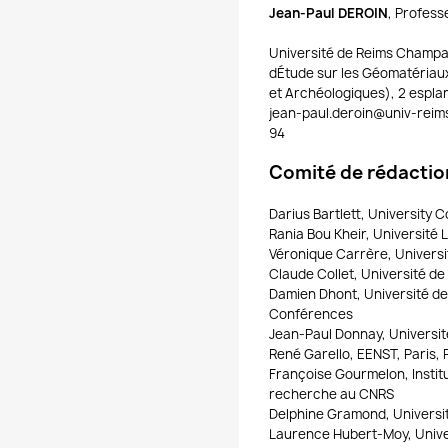
Jean-Paul DEROIN
, Profess
Université de Reims Champ
dÉtude sur les Géomatériau
et Archéologiques), 2 espla
jean-paul.deroin@univ-reims.f
94
Comité de rédactio
Darius Bartlett, University C
Rania Bou Kheir, Université 
Véronique Carrère, Univers
Claude Collet, Université de
Damien Dhont, Université de 
Conférences
Jean-Paul Donnay, Universit
René Garello, EENST, Paris,
Françoise Gourmelon, Instit
recherche au CNRS
Delphine Gramond, Universit
Laurence Hubert-Moy, Unive