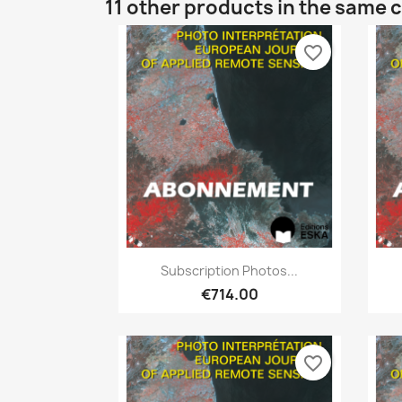
11 other products in the same 
favorite_border
Quick view

Subscription Photos...
€714.00
favorite_border