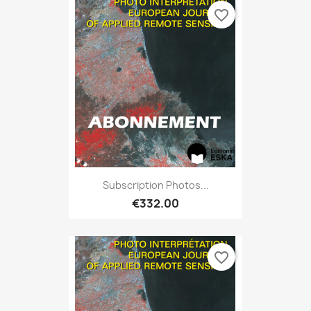
favorite_border
Subscription Photos...
€332.00
favorite_border