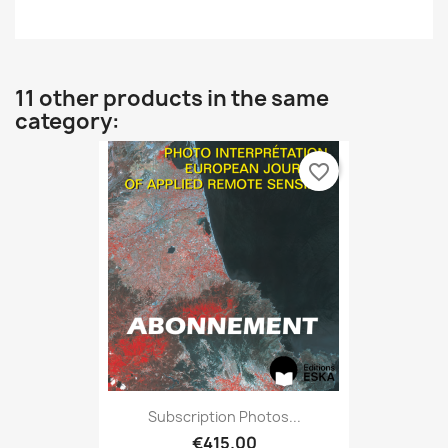
11 other products in the same
category:
favorite_border
Subscription Photos...
€415.00