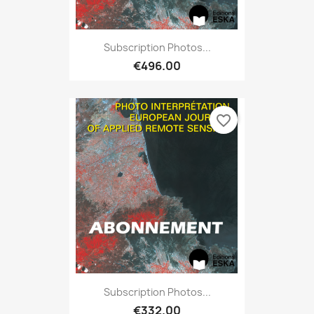
Subscription Photos...
€496.00
favorite_border
Subscription Photos...
€332.00