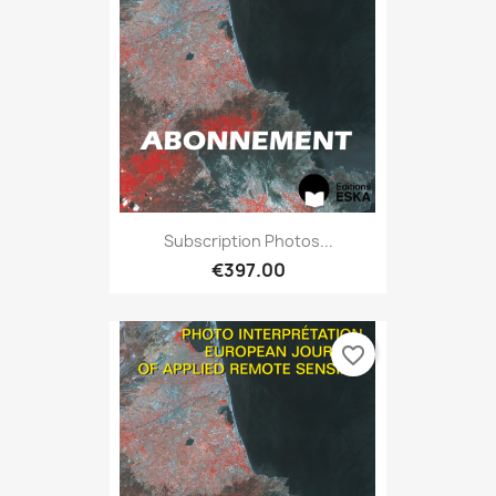
Subscription Photos...
€397.00
favorite_border