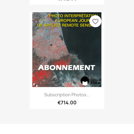
favorite_border
Subscription Photos...
€714.00