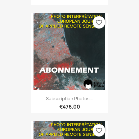
favorite_border
Subscription Photos...
€476.00
favorite_border