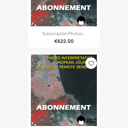
Subscription Photos...
€622.00
favorite_border