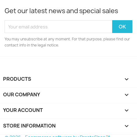
Get our latest news and special sales
You may unsubscribe at any moment. For that purpose, please find our
contact info in the legal notice.
PRODUCTS

OUR COMPANY

YOUR ACCOUNT

STORE INFORMATION
keyboard_arrow_down