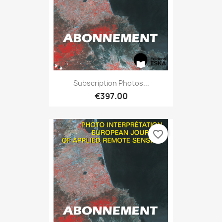
Subscription Photos...
€397.00
favorite_border