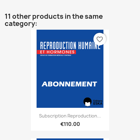
11 other products in the same
category:
favorite_border
Subscription Reproduction...
€110.00