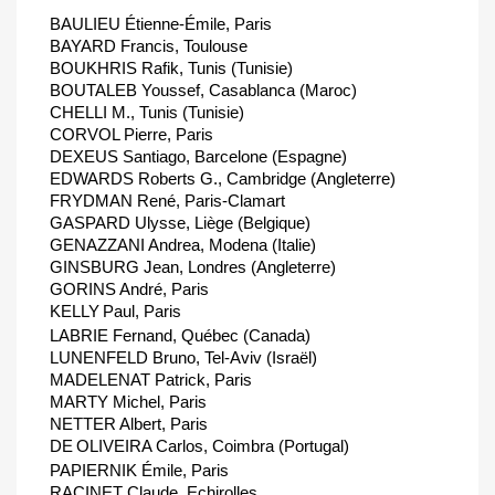
BAULIEU Étienne-Émile, Paris
BAYARD Francis, Toulouse
BOUKHRIS Rafik, Tunis (Tunisie)
BOUTALEB Youssef, Casablanca (Maroc)
CHELLI M., Tunis (Tunisie)
CORVOL Pierre, Paris
DEXEUS Santiago, Barcelone (Espagne)
EDWARDS Roberts G., Cambridge (Angleterre)
FRYDMAN René, Paris-Clamart
GASPARD Ulysse, Liège (Belgique)
GENAZZANI Andrea, Modena (Italie)
GINSBURG Jean, Londres (Angleterre)
GORINS André, Paris
KELLY
Paul, Paris
LABRIE Fernand, Québec (Canada)
LUNENFELD Bruno, Tel-Aviv (Israël)
MADELENAT Patrick, Paris
MARTY Michel, Paris
NETTER Albert, Paris
DE
OLIVEIRA Carlos, Coimbra (Portugal)
PAPIERNIK Émile, Paris
RACINET Claude, Echirolles