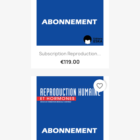
Subscription Reproduction...
€119.00
favorite_border