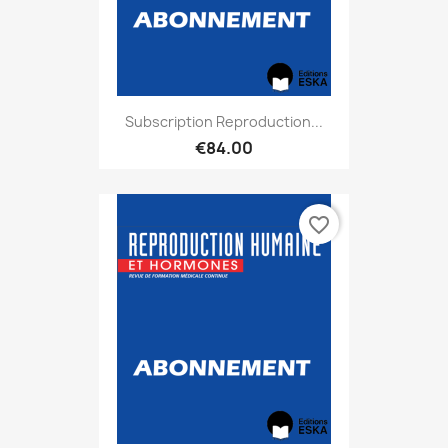
Subscription Reproduction...
€84.00
favorite_border