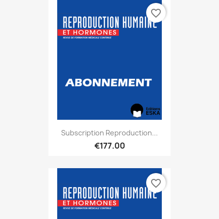
favorite_border
Subscription Reproduction...
€177.00
favorite_border