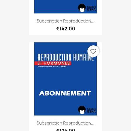
Subscription Reproduction...
€142.00
favorite_border
Subscription Reproduction...
€124.00