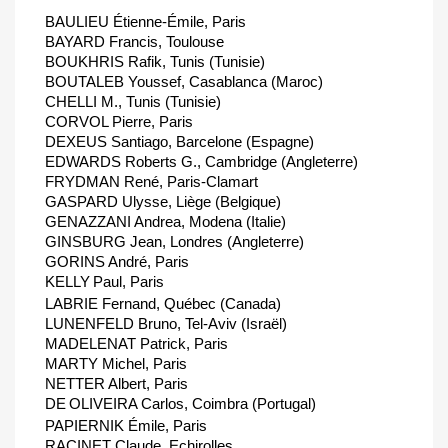
BAULIEU Étienne-Émile, Paris
BAYARD Francis, Toulouse
BOUKHRIS Rafik, Tunis (Tunisie)
BOUTALEB Youssef, Casablanca (Maroc)
CHELLI M., Tunis (Tunisie)
CORVOL Pierre, Paris
DEXEUS Santiago, Barcelone (Espagne)
EDWARDS Roberts G., Cambridge (Angleterre)
FRYDMAN René, Paris-Clamart
GASPARD Ulysse, Liège (Belgique)
GENAZZANI Andrea, Modena (Italie)
GINSBURG Jean, Londres (Angleterre)
GORINS André, Paris
KELLY
Paul, Paris
LABRIE Fernand, Québec (Canada)
LUNENFELD Bruno, Tel-Aviv (Israël)
MADELENAT Patrick, Paris
MARTY Michel, Paris
NETTER Albert, Paris
DE
OLIVEIRA Carlos, Coimbra (Portugal)
PAPIERNIK Émile, Paris
RACINET Claude, Echirolles