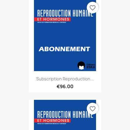
favorite_border
Subscription Reproduction...
€96.00
favorite_border