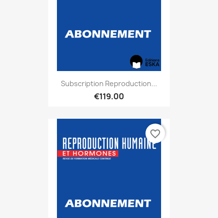
Subscription Reproduction...
€119.00
favorite_border