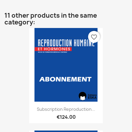
11 other products in the same
category:
favorite_border
Subscription Reproduction...
€124.00