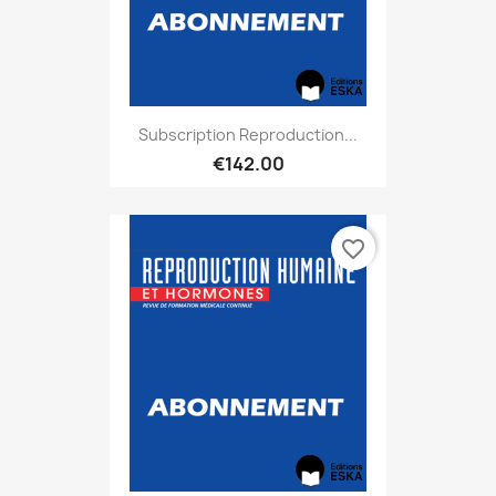
Subscription Reproduction...
€142.00
favorite_border