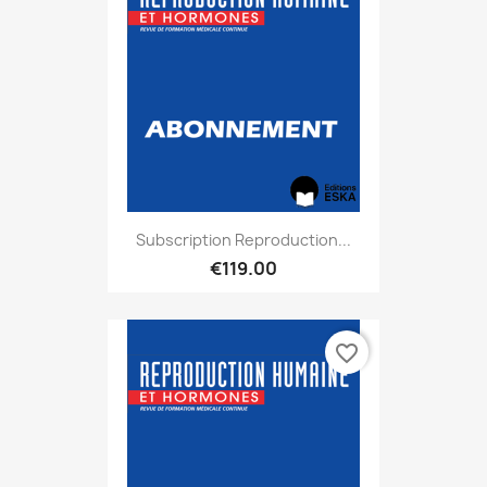
Subscription Reproduction...
€119.00
favorite_border