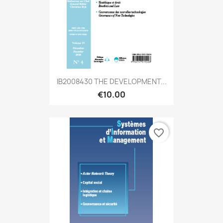
IB2008430 THE DEVELOPMENT...
€10.00
favorite_border