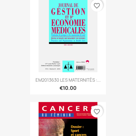
favorite_border
EM2013630 LES MATERNITÉS :...
€10.00
favorite_border