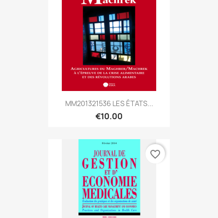
MM201321536 LES ÉTATS...
€10.00
favorite_border