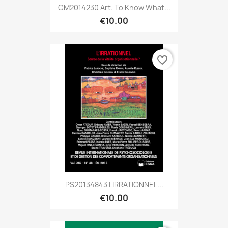
CM2014230 Art. To Know What...
€10.00
favorite_border
PS20134843 LIRRATIONNEL...
€10.00