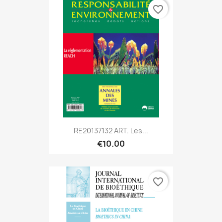
favorite_border
RE20137132 ART. Les...
€10.00
favorite_border