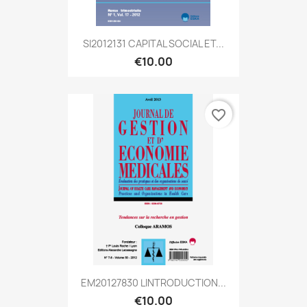
SI2012131 CAPITAL SOCIAL ET...
€10.00
favorite_border
EM20127830 LINTRODUCTION...
€10.00