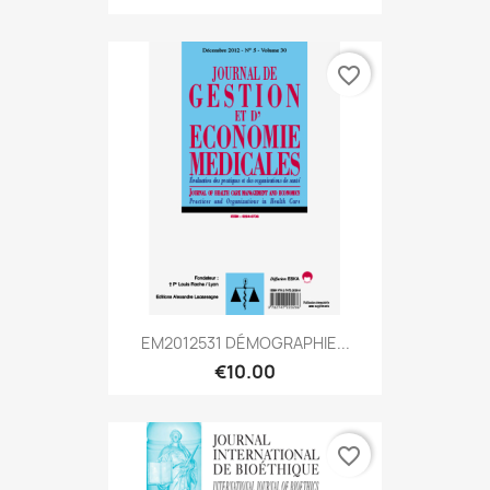
favorite_border
EM2012531 DÉMOGRAPHIE...
€10.00
favorite_border