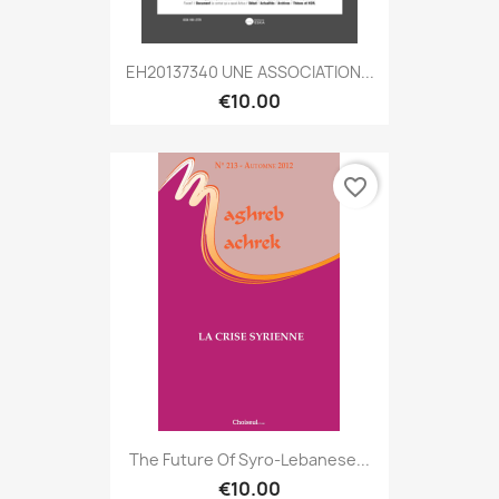
EH20137340 UNE ASSOCIATION...
€10.00
favorite_border
The Future Of Syro-Lebanese...
€10.00