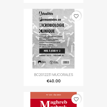
favorite_border
BC2012231 MUCORALES
€40.00
favorite_border