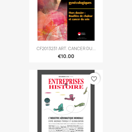
CF2013231 ART. CANCER DU...
€10.00
favorite_border