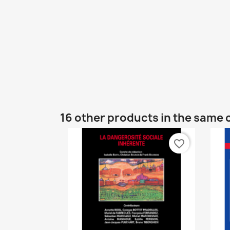
16 other products in the same 
favorite_border