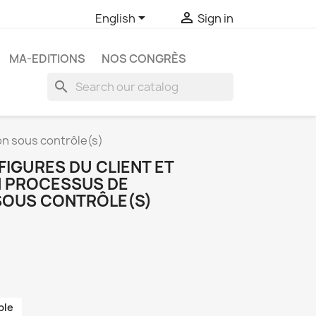


English
Sign in
MA-EDITIONS
NOS CONGRÈS
search
on sous contrôle(s)
 FIGURES DU CLIENT ET
N PROCESSUS DE
SOUS CONTRÔLE(S)
ble