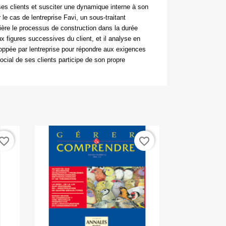
es clients et susciter une dynamique interne à son
le cas de lentreprise Favi, un sous-traitant
mière le processus de construction dans la durée
ux figures successives du client, et il analyse en
loppée par lentreprise pour répondre aux exigences
ocial de ses clients participe de son propre
vorite_border
favorite_border