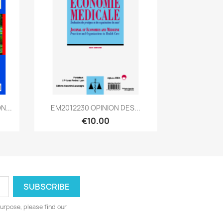
Quick view

N...
EM2012230 OPINION DES...
€10.00
urpose, please find our