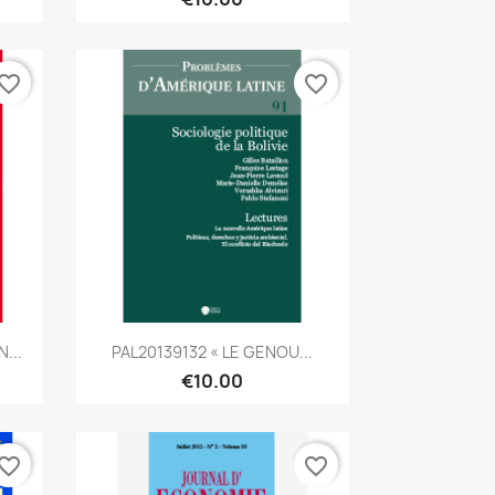
vorite_border
favorite_border
Quick view

...
PAL20139132 « LE GENOU...
€10.00
vorite_border
favorite_border