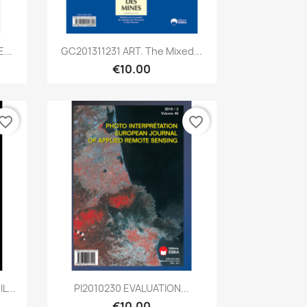
Quick view

...
GC201311231 ART. The Mixed...
€10.00
vorite_border
favorite_border
Quick view

L...
PI2010230 EVALUATION...
€10.00