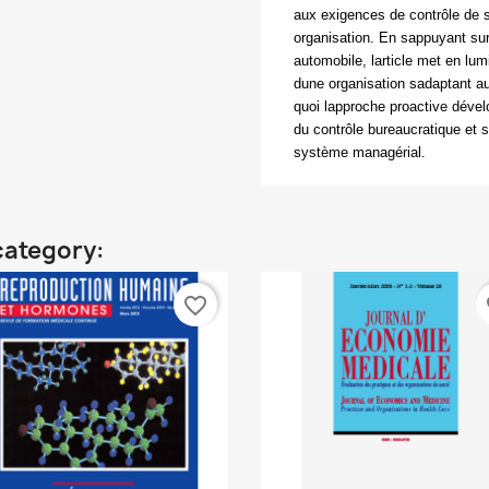
aux exigences de contrôle de s
organisation. En sappuyant sur 
automobile, larticle met en lu
dune organisation sadaptant a
quoi lapproche proactive déve
du contrôle bureaucratique et s
système managérial.
category:
favorite_border
fa