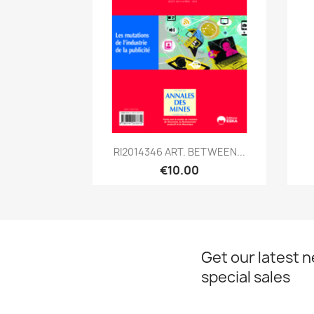
Quick view

RI2014346 ART. BETWEEN...
€10.00
Get our latest 
special sales