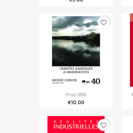
favorite_border
Quick view

Prod-1836
€10.00
favorite_border