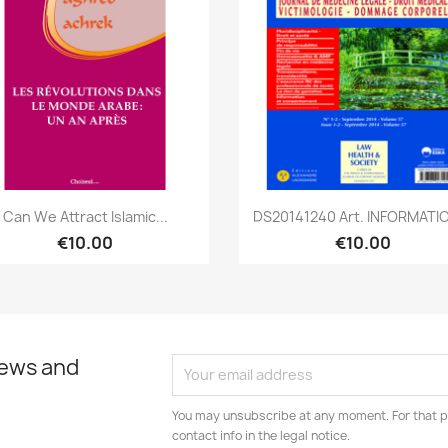
Quick view
Quick view


Can We Attract Islamic...
DS20141240 Art. INFORMATIO
€10.00
€10.00
news and
You may unsubscribe at any moment. For that p
contact info in the legal notice.