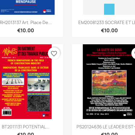
Quick view
Quick view


RH2013137 Art. Place De...
EM20081233 SOCRATE ET LE
€10.00
€10.00
favorite_border
fa
Quick view
Quick view


BT2011131 POTENTIAL...
PS20124636 LE LEADER EST-I
€10.00
€10.00