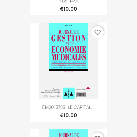
Prod-1490
€10.00
favorite_border
EM20137831 LE CAPITAL...
€10.00