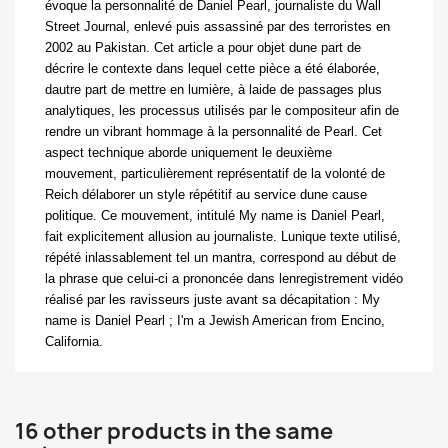
évoque la personnal
ité de Daniel Pearl, journaliste du Wall
Street Journal, enlevé puis assassiné par des
terroristes en
2002 au Pakistan. Cet article a pour objet dune part de
décrire le contexte dans lequel cette pièce a été élaborée,
dautre part de mettre en lumière, à laide de passages plus
analytiques, les processus utilisés par le compositeur afin de
rendre un vibrant hommage à la personnalité de Pearl. Cet
aspect technique aborde uniquement le deuxième
mouvement, particulièrement représentatif de la volonté de
Reich
délaborer un style répétitif au service dune cause
politique. Ce mouvement,
intitulé
My name is Daniel Pearl
,
fait explicitement allusion au journaliste.
Lunique texte utilisé,
répété inlassablement tel un mantra, correspond au début de
la phrase que celui-
ci a prononcée dans lenregistrement vidéo
réalisé par les ravi
sseurs juste avant sa décapitation :
My
name is Daniel Pearl ; I'm a Jewish American from Encino,
California
.
16 other products in the same