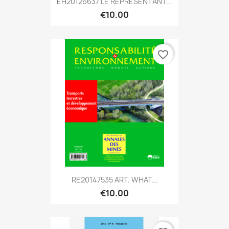
EH20126637 LE REPRÉSENTANT...
€10.00
favorite_border
RE20147535 ART. WHAT...
€10.00