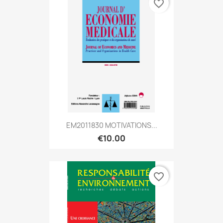
favorite_border
EM2011830 MOTIVATIONS...
€10.00
favorite_border