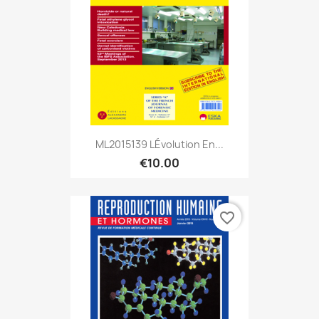
ML2015139 LÉvolution En...
€10.00
favorite_border