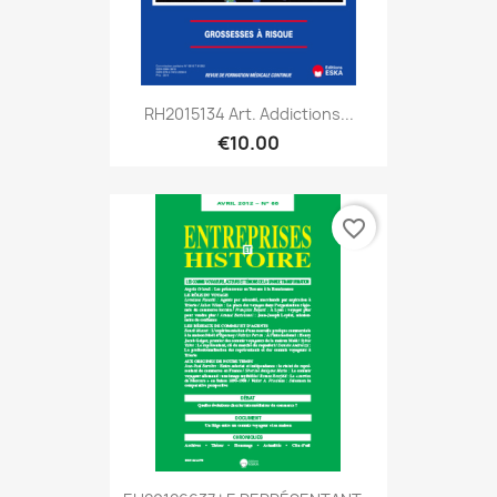
RH2015134 Art. Addictions...
€10.00
favorite_border