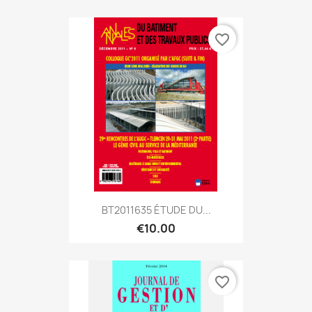
favorite_border
BT2011635 ÉTUDE DU...
€10.00
favorite_border