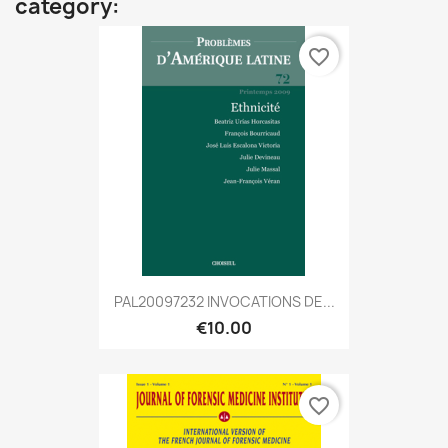
category:
favorite_border
PAL20097232 INVOCATIONS DE...
€10.00
favorite_border