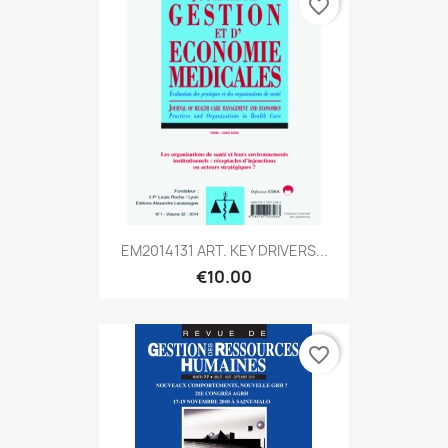
favorite_border
EM2014131 ART. KEY DRIVERS...
€10.00
favorite_border