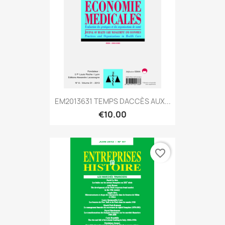
EM2013631 TEMPS DACCÈS AUX...
€10.00
favorite_border